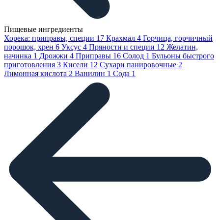
Пищевые ингредиенты
Хорека: приправы, специи
17
Крахмал
4
Горчица, горчичный
порошок, хрен
6
Уксус
4
Пряности и специи
12
Желатин,
начинка
1
Дрожжи
4
Приправы
16
Солод
1
Бульоны быстрого
приготовления
3
Кисели
12
Сухари панировочные
2
Лимонная кислота
2
Ванилин
1
Сода
1