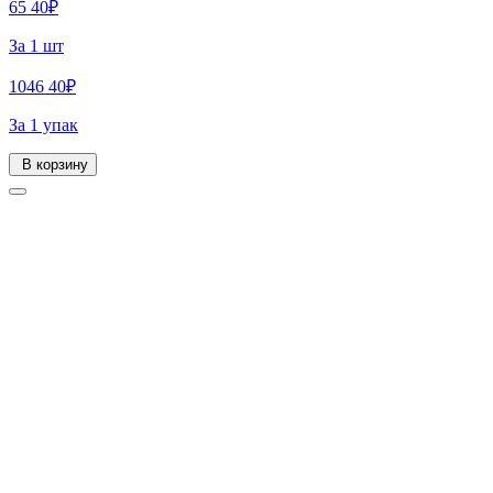
65
40
₽
За 1 шт
1046
40
₽
За 1 упак
В корзину