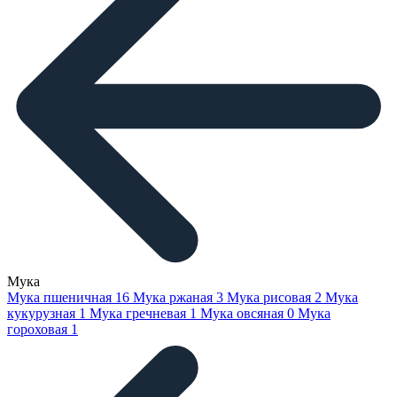
Мука
Мука пшеничная
16
Мука ржаная
3
Мука рисовая
2
Мука
кукурузная
1
Мука гречневая
1
Мука овсяная
0
Мука
гороховая
1