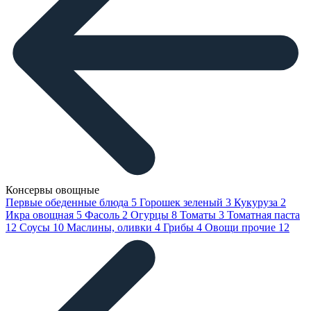
Консервы овощные
Первые обеденные блюда
5
Горошек зеленый
3
Кукуруза
2
Икра овощная
5
Фасоль
2
Огурцы
8
Томаты
3
Томатная паста
12
Соусы
10
Маслины, оливки
4
Грибы
4
Овощи прочие
12