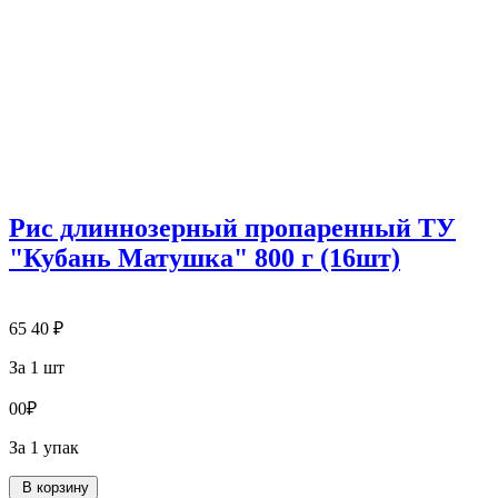
Рис длиннозерный пропаренный ТУ
"Кубань Матушка" 800 г (16шт)
65
40
₽
За 1 шт
0
0
₽
За 1 упак
В корзину