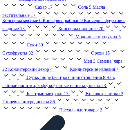
Сахар
17
Соль
5
Масла
растительные
17
Консервы мясные
6
Консервы рыбные
9
Консервы фруктово-
ягодные
13
Консервы овощные
70
Молочные продукты
5
Соки
39
Сухофрукты
32
Орехи
15
Мед
3
Семена, ядра
22
Кондитерский декор
4
Кондитерские изделия
7
Супы, пюре быстрого приготовления
8
Чай,
чайные напитки, кофе, кофейные напитки, какао
23
Быстрые завтраки
13
Крышки, спички
2
Пищевые ингредиенты
86
Пасхальные товары
2