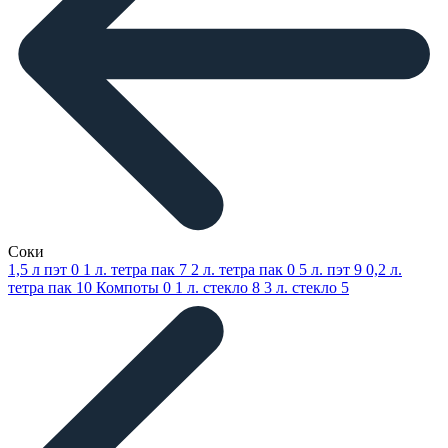
Соки
1,5 л пэт
0
1 л. тетра пак
7
2 л. тетра пак
0
5 л. пэт
9
0,2 л.
тетра пак
10
Компоты
0
1 л. стекло
8
3 л. стекло
5