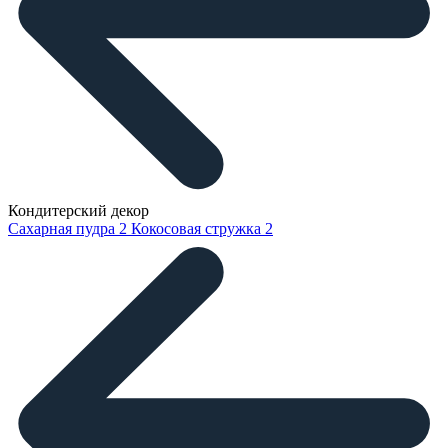
Кондитерский декор
Сахарная пудра
2
Кокосовая стружка
2