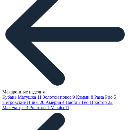
Макаронные изделия
Кубань Матушка
11
Золотой покос
9
Кэмми
8
Pasta Prio
5
Петровские Нивы
20
Америа
4
Паста
2
Гео-Простор
22
МакЭкстра
3
Роллтон
1
Макфа
11