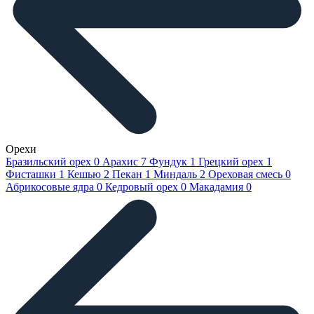
Орехи
Бразильский орех
0
Арахис
7
Фундук
1
Грецкий орех
1
Фисташки
1
Кешью
2
Пекан
1
Миндаль
2
Ореховая смесь
0
Абрикосовые ядра
0
Кедровый орех
0
Макадамия
0