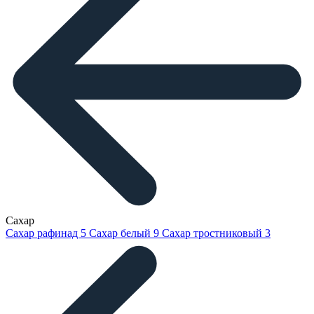
Сахар
Сахар рафинад
5
Сахар белый
9
Сахар тростниковый
3