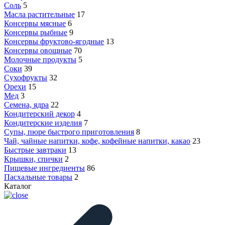
Соль
5
Масла растительные
17
Консервы мясные
6
Консервы рыбные
9
Консервы фруктово-ягодные
13
Консервы овощные
70
Молочные продукты
5
Соки
39
Сухофрукты
32
Орехи
15
Мед
3
Семена, ядра
22
Кондитерский декор
4
Кондитерские изделия
7
Супы, пюре быстрого приготовления
8
Чай, чайные напитки, кофе, кофейные напитки, какао
23
Быстрые завтраки
13
Крышки, спички
2
Пищевые ингредиенты
86
Пасхальные товары
2
Каталог