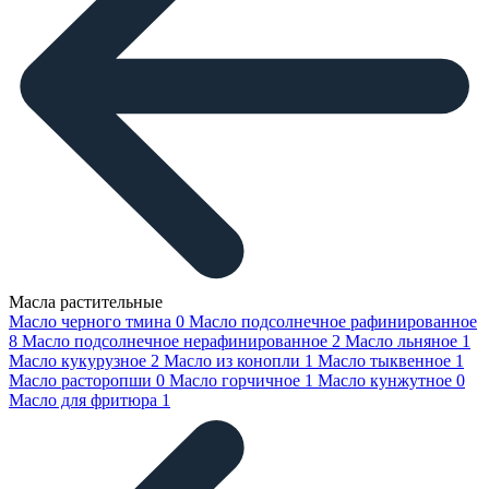
Масла растительные
Масло черного тмина
0
Масло подсолнечное рафинированное
8
Масло подсолнечное нерафинированное
2
Масло льняное
1
Масло кукурузное
2
Масло из конопли
1
Масло тыквенное
1
Масло расторопши
0
Масло горчичное
1
Масло кунжутное
0
Масло для фритюра
1