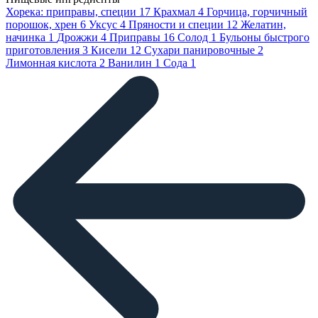
Хорека: приправы, специи
17
Крахмал
4
Горчица, горчичный
порошок, хрен
6
Уксус
4
Пряности и специи
12
Желатин,
начинка
1
Дрожжи
4
Приправы
16
Солод
1
Бульоны быстрого
приготовления
3
Кисели
12
Сухари панировочные
2
Лимонная кислота
2
Ванилин
1
Сода
1