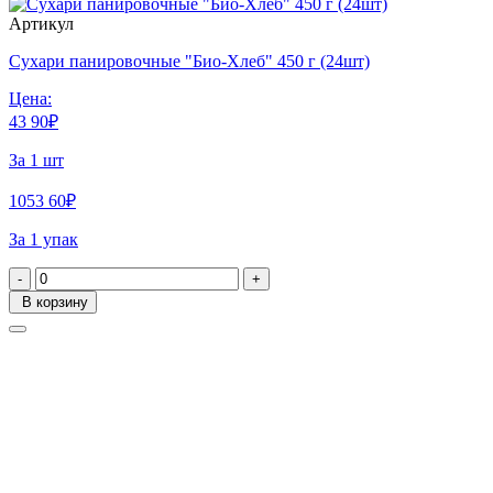
Артикул
Сухари панировочные "Био-Хлеб" 450 г (24шт)
Цена:
43
90
₽
За 1 шт
1053
60
₽
За 1 упак
-
+
В корзину