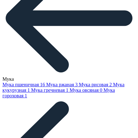
Мука
Мука пшеничная
16
Мука ржаная
3
Мука рисовая
2
Мука
кукурузная
1
Мука гречневая
1
Мука овсяная
0
Мука
гороховая
1