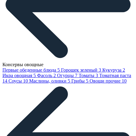
Консервы овощные
Первые обеденные блюда
5
Горошек зеленый
3
Кукуруза
2
Икра овощная
5
Фасоль
2
Огурцы
7
Томаты
3
Томатная паста
14
Соусы
10
Маслины, оливки
5
Грибы
5
Овощи прочие
10