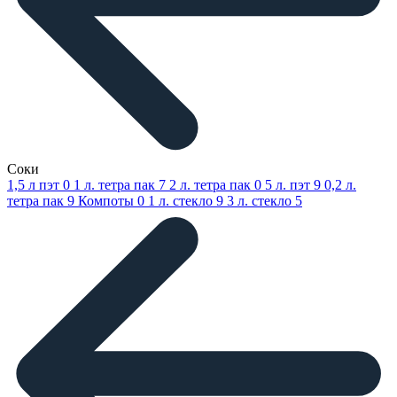
Соки
1,5 л пэт
0
1 л. тетра пак
7
2 л. тетра пак
0
5 л. пэт
9
0,2 л.
тетра пак
9
Компоты
0
1 л. стекло
9
3 л. стекло
5