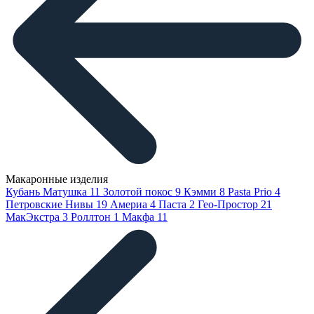
Макаронные изделия
Кубань Матушка
11
Золотой покос
9
Кэмми
8
Pasta Prio
4
Петровские Нивы
19
Америа
4
Паста
2
Гео-Простор
21
МакЭкстра
3
Роллтон
1
Макфа
11