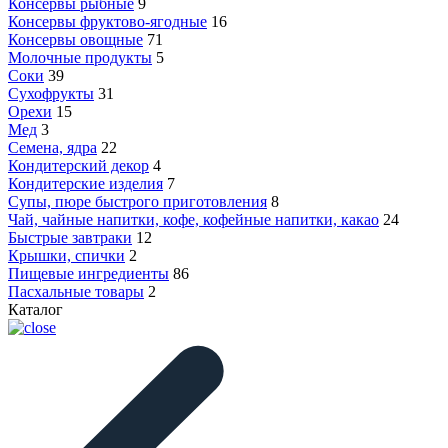
Консервы рыбные
9
Консервы фруктово-ягодные
16
Консервы овощные
71
Молочные продукты
5
Соки
39
Сухофрукты
31
Орехи
15
Мед
3
Семена, ядра
22
Кондитерский декор
4
Кондитерские изделия
7
Супы, пюре быстрого приготовления
8
Чай, чайные напитки, кофе, кофейные напитки, какао
24
Быстрые завтраки
12
Крышки, спички
2
Пищевые ингредиенты
86
Пасхальные товары
2
Каталог