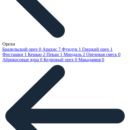
Орехи
Бразильский орех
0
Арахис
7
Фундук
1
Грецкий орех
1
Фисташки
1
Кешью
2
Пекан
1
Миндаль
2
Ореховая смесь
0
Абрикосовые ядра
0
Кедровый орех
0
Макадамия
0