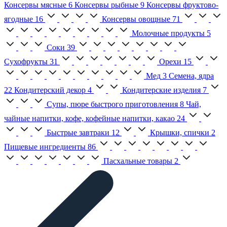
Консервы мясные
6
Консервы рыбные
9
Консервы фруктово-
ягодные
16
Консервы овощные
71
Молочные продукты
5
Соки
39
Сухофрукты
31
Орехи
15
Мед
3
Семена, ядра
22
Кондитерский декор
4
Кондитерские изделия
7
Супы, пюре быстрого приготовления
8
Чай,
чайные напитки, кофе, кофейные напитки, какао
24
Быстрые завтраки
12
Крышки, спички
2
Пищевые ингредиенты
86
Пасхальные товары
2