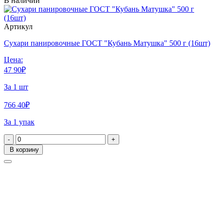
В наличии
Артикул
Сухари панировочные ГОСТ "Кубань Матушка" 500 г (16шт)
Цена:
47
90
₽
За 1 шт
766
40
₽
За 1 упак
-
+
В корзину