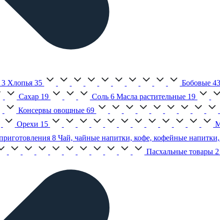
3
Хлопья
35
Бобовые
4
Сахар
19
Соль
6
Масла растительные
19
Консервы овощные
69
Орехи
15
М
приготовления
8
Чай, чайные напитки, кофе, кофейные напитки,
Пасхальные товары