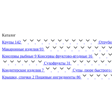
Каталог
Крупы
142
Отруби
Макаронные изделия
93
Консервы рыбные
9
Консервы фруктово-ягодные
16
Сухофрукты
31
Кондитерские изделия
7
Супы, пюре быстрого 
Крышки, спички
2
Пищевые ингредиенты
86