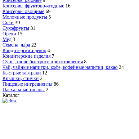
Консервы рыбные
9
Консервы фруктово-ягодные
16
Консервы овощные
69
Молочные продукты
5
Соки
39
Сухофрукты
31
Орехи
15
Мед
3
Семена, ядра
22
Кондитерский декор
4
Кондитерские изделия
7
Супы, пюре быстрого приготовления
8
Чай, чайные напитки, кофе, кофейные напитки, какао
24
Быстрые завтраки
12
Крышки, спички
2
Пищевые ингредиенты
86
Пасхальные товары
2
Каталог