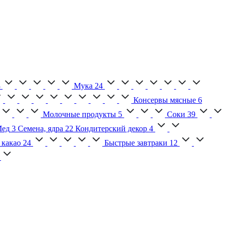
3
Мука
24
Консервы мясные
6
Молочные продукты
5
Соки
39
ед
3
Семена, ядра
22
Кондитерский декор
4
 какао
24
Быстрые завтраки
12
2