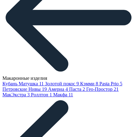
Макаронные изделия
Кубань Матушка
11
Золотой покос
9
Кэмми
8
Pasta Prio
5
Петровские Нивы
19
Америа
4
Паста
2
Гео-Простор
21
МакЭкстра
3
Роллтон
1
Макфа
11