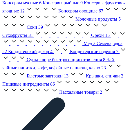
Консервы мясные
6
Консервы рыбные
9
Консервы фруктово-
ягодные
12
Консервы овощные
67
Молочные продукты
5
Соки
39
Сухофрукты
31
Орехи
15
Мед
3
Семена, ядра
22
Кондитерский декор
4
Кондитерские изделия
7
Супы, пюре быстрого приготовления
8
Чай,
чайные напитки, кофе, кофейные напитки, какао
23
Быстрые завтраки
13
Крышки, спички
2
Пищевые ингредиенты
86
Пасхальные товары
2