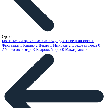
Орехи
Бразильский орех
0
Арахис
7
Фундук
1
Грецкий орех
1
Фисташки
1
Кешью
2
Пекан
1
Миндаль
2
Ореховая смесь
0
Абрикосовые ядра
0
Кедровый орех
0
Макадамия
0