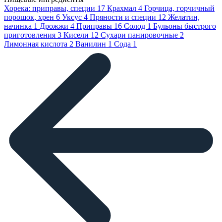
Хорека: приправы, специи
17
Крахмал
4
Горчица, горчичный
порошок, хрен
6
Уксус
4
Пряности и специи
12
Желатин,
начинка
1
Дрожжи
4
Приправы
16
Солод
1
Бульоны быстрого
приготовления
3
Кисели
12
Сухари панировочные
2
Лимонная кислота
2
Ванилин
1
Сода
1