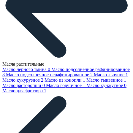
Масла растительные
Масло черного тмина
0
Масло подсолнечное рафинированное
8
Масло подсолнечное нерафинированное
2
Масло льняное
1
Масло кукурузное
2
Масло из конопли
1
Масло тыквенное
1
Масло расторопши
0
Масло горчичное
1
Масло кунжутное
0
Масло для фритюра
1