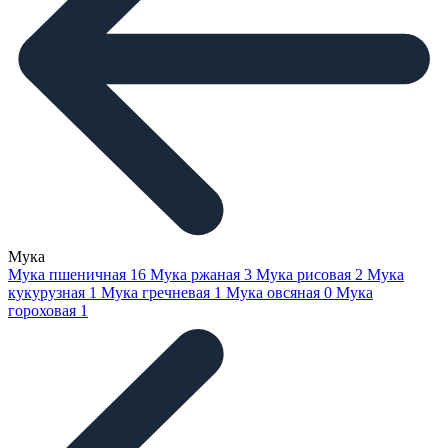
Мука
Мука пшеничная
16
Мука ржаная
3
Мука рисовая
2
Мука
кукурузная
1
Мука гречневая
1
Мука овсяная
0
Мука
гороховая
1