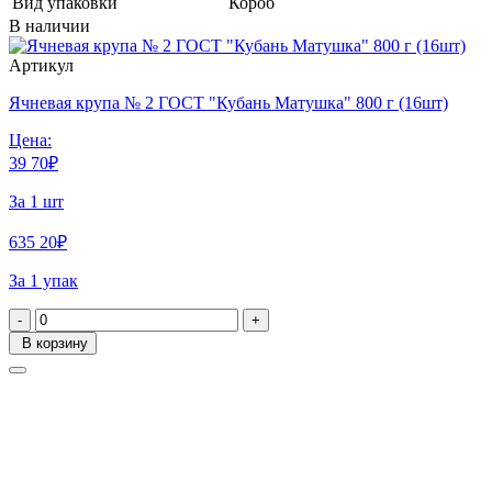
Вид упаковки
Короб
В наличии
Артикул
Ячневая крупа № 2 ГОСТ "Кубань Матушка" 800 г (16шт)
Цена:
39
70
₽
За 1 шт
635
20
₽
За 1 упак
-
+
В корзину