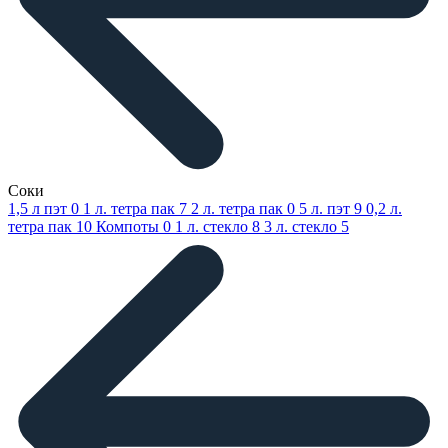
Соки
1,5 л пэт
0
1 л. тетра пак
7
2 л. тетра пак
0
5 л. пэт
9
0,2 л.
тетра пак
10
Компоты
0
1 л. стекло
8
3 л. стекло
5