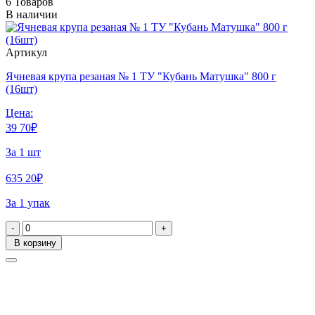
6 Товаров
В наличии
Артикул
Ячневая крупа резаная № 1 ТУ "Кубань Матушка" 800 г
(16шт)
Цена:
39
70
₽
За 1 шт
635
20
₽
За 1 упак
-
+
В корзину