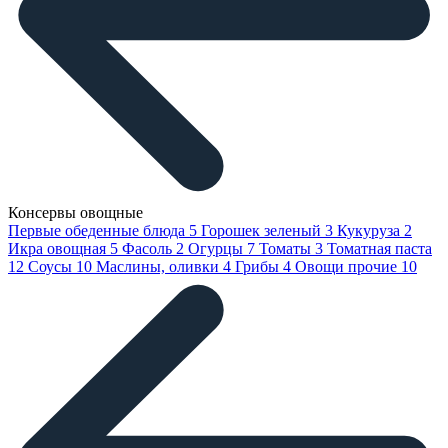
Консервы овощные
Первые обеденные блюда
5
Горошек зеленый
3
Кукуруза
2
Икра овощная
5
Фасоль
2
Огурцы
7
Томаты
3
Томатная паста
12
Соусы
10
Маслины, оливки
4
Грибы
4
Овощи прочие
10