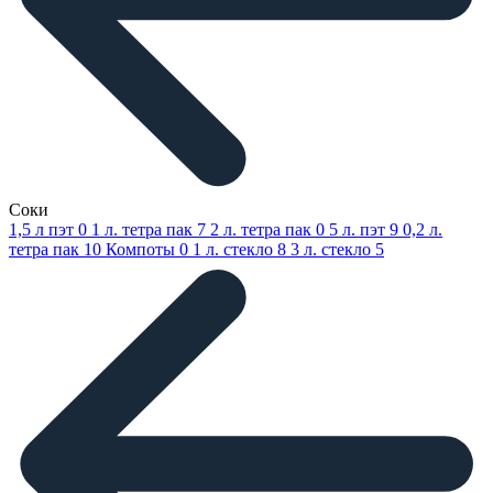
Соки
1,5 л пэт
0
1 л. тетра пак
7
2 л. тетра пак
0
5 л. пэт
9
0,2 л.
тетра пак
10
Компоты
0
1 л. стекло
8
3 л. стекло
5