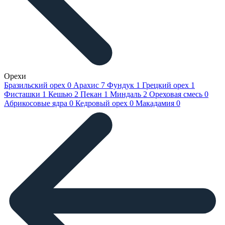
Орехи
Бразильский орех
0
Арахис
7
Фундук
1
Грецкий орех
1
Фисташки
1
Кешью
2
Пекан
1
Миндаль
2
Ореховая смесь
0
Абрикосовые ядра
0
Кедровый орех
0
Макадамия
0