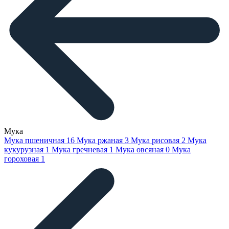
Мука
Мука пшеничная
16
Мука ржаная
3
Мука рисовая
2
Мука
кукурузная
1
Мука гречневая
1
Мука овсяная
0
Мука
гороховая
1