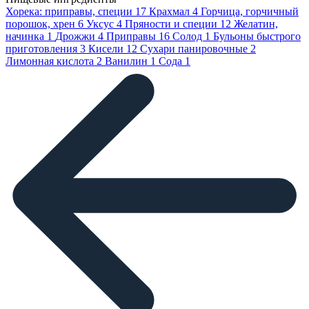
Хорека: приправы, специи
17
Крахмал
4
Горчица, горчичный
порошок, хрен
6
Уксус
4
Пряности и специи
12
Желатин,
начинка
1
Дрожжи
4
Приправы
16
Солод
1
Бульоны быстрого
приготовления
3
Кисели
12
Сухари панировочные
2
Лимонная кислота
2
Ванилин
1
Сода
1