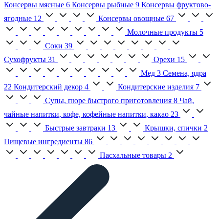
Консервы мясные
6
Консервы рыбные
9
Консервы фруктово-
ягодные
12
Консервы овощные
67
Молочные продукты
5
Соки
39
Сухофрукты
31
Орехи
15
Мед
3
Семена, ядра
22
Кондитерский декор
4
Кондитерские изделия
7
Супы, пюре быстрого приготовления
8
Чай,
чайные напитки, кофе, кофейные напитки, какао
23
Быстрые завтраки
13
Крышки, спички
2
Пищевые ингредиенты
86
Пасхальные товары
2