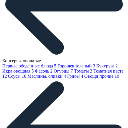
Консервы овощные
Первые обеденные блюда
5
Горошек зеленый
3
Кукуруза
2
Икра овощная
5
Фасоль
2
Огурцы
7
Томаты
3
Томатная паста
12
Соусы
10
Маслины, оливки
4
Грибы
4
Овощи прочие
10