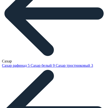
Сахар
Сахар рафинад
5
Сахар белый
9
Сахар тростниковый
3