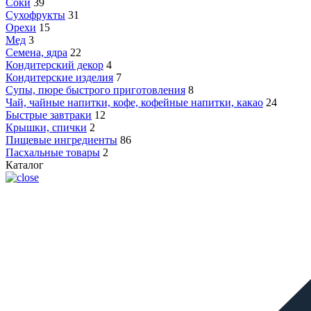
Соки
39
Сухофрукты
31
Орехи
15
Мед
3
Семена, ядра
22
Кондитерский декор
4
Кондитерские изделия
7
Супы, пюре быстрого приготовления
8
Чай, чайные напитки, кофе, кофейные напитки, какао
24
Быстрые завтраки
12
Крышки, спички
2
Пищевые ингредиенты
86
Пасхальные товары
2
Каталог