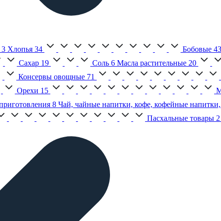
3
Хлопья
34
Бобовые
4
Сахар
19
Соль
6
Масла растительные
20
Консервы овощные
71
Орехи
15
М
приготовления
8
Чай, чайные напитки, кофе, кофейные напитки,
Пасхальные товары