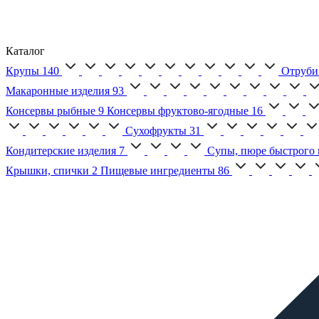
Каталог
Крупы
140
Отруби
Макаронные изделия
93
Консервы рыбные
9
Консервы фруктово-ягодные
16
Сухофрукты
31
Кондитерские изделия
7
Супы, пюре быстрого 
Крышки, спички
2
Пищевые ингредиенты
86