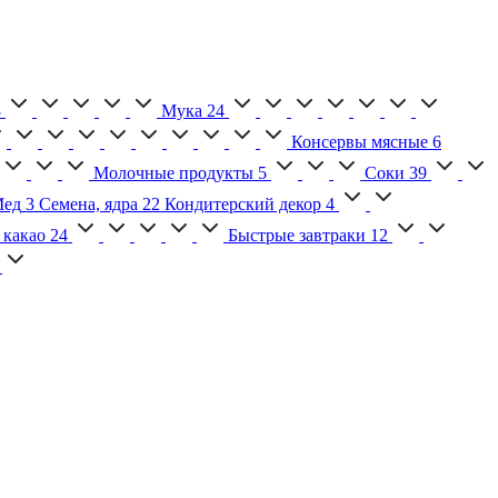
3
Мука
24
Консервы мясные
6
Молочные продукты
5
Соки
39
ед
3
Семена, ядра
22
Кондитерский декор
4
 какао
24
Быстрые завтраки
12
2