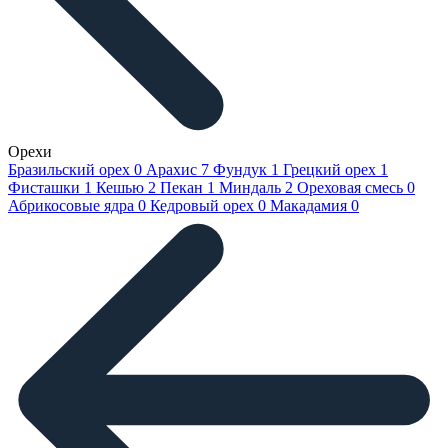
Орехи
Бразильский орех
0
Арахис
7
Фундук
1
Грецкий орех
1
Фисташки
1
Кешью
2
Пекан
1
Миндаль
2
Ореховая смесь
0
Абрикосовые ядра
0
Кедровый орех
0
Макадамия
0