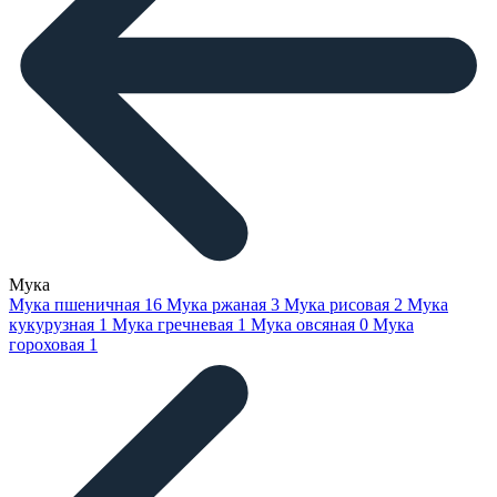
Мука
Мука пшеничная
16
Мука ржаная
3
Мука рисовая
2
Мука
кукурузная
1
Мука гречневая
1
Мука овсяная
0
Мука
гороховая
1