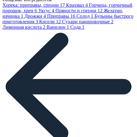
Хорека: приправы, специи
17
Крахмал
4
Горчица, горчичный
порошок, хрен
6
Уксус
4
Пряности и специи
12
Желатин,
начинка
1
Дрожжи
4
Приправы
16
Солод
1
Бульоны быстрого
приготовления
3
Кисели
12
Сухари панировочные
2
Лимонная кислота
2
Ванилин
1
Сода
1