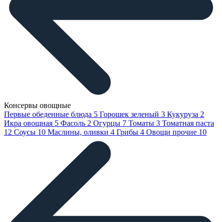
Консервы овощные
Первые обеденные блюда
5
Горошек зеленый
3
Кукуруза
2
Икра овощная
5
Фасоль
2
Огурцы
7
Томаты
3
Томатная паста
12
Соусы
10
Маслины, оливки
4
Грибы
4
Овощи прочие
10