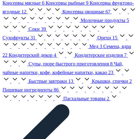
Консервы мясные
6
Консервы рыбные
9
Консервы фруктово-
ягодные
12
Консервы овощные
67
Молочные продукты
5
Соки
39
Сухофрукты
31
Орехи
15
Мед
3
Семена, ядра
22
Кондитерский декор
4
Кондитерские изделия
7
Супы, пюре быстрого приготовления
8
Чай,
чайные напитки, кофе, кофейные напитки, какао
23
Быстрые завтраки
13
Крышки, спички
2
Пищевые ингредиенты
86
Пасхальные товары
2