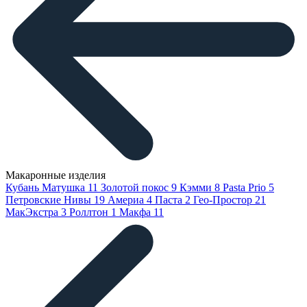
Макаронные изделия
Кубань Матушка
11
Золотой покос
9
Кэмми
8
Pasta Prio
5
Петровские Нивы
19
Америа
4
Паста
2
Гео-Простор
21
МакЭкстра
3
Роллтон
1
Макфа
11