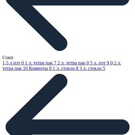
Соки
1,5 л пэт
0
1 л. тетра пак
7
2 л. тетра пак
0
5 л. пэт
9
0,2 л.
тетра пак
10
Компоты
0
1 л. стекло
8
3 л. стекло
5