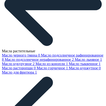
Масла растительные
Масло черного тмина
0
Масло подсолнечное рафинированное
8
Масло подсолнечное нерафинированное
2
Масло льняное
1
Масло кукурузное
2
Масло из конопли
1
Масло тыквенное
1
Масло расторопши
0
Масло горчичное
1
Масло кунжутное
0
Масло для фритюра
1