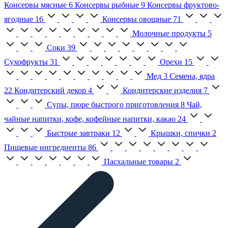
Консервы мясные
6
Консервы рыбные
9
Консервы фруктово-
ягодные
16
Консервы овощные
71
Молочные продукты
5
Соки
39
Сухофрукты
31
Орехи
15
Мед
3
Семена, ядра
22
Кондитерский декор
4
Кондитерские изделия
7
Супы, пюре быстрого приготовления
8
Чай,
чайные напитки, кофе, кофейные напитки, какао
24
Быстрые завтраки
12
Крышки, спички
2
Пищевые ингредиенты
86
Пасхальные товары
2