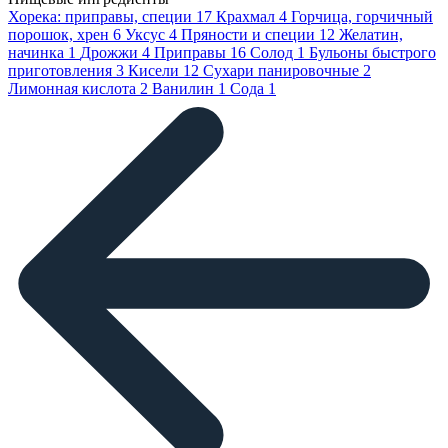
Хорека: приправы, специи
17
Крахмал
4
Горчица, горчичный
порошок, хрен
6
Уксус
4
Пряности и специи
12
Желатин,
начинка
1
Дрожжи
4
Приправы
16
Солод
1
Бульоны быстрого
приготовления
3
Кисели
12
Сухари панировочные
2
Лимонная кислота
2
Ванилин
1
Сода
1