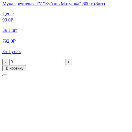
Мука гречневая ТУ "Кубань Матушка" 800 г (8шт)
Цена:
99
0
₽
За 1 шт
792
0
₽
За 1 упак
-
+
В корзину