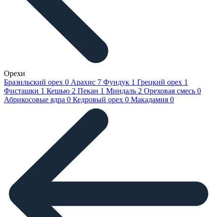
Орехи
Бразильский орех
0
Арахис
7
Фундук
1
Грецкий орех
1
Фисташки
1
Кешью
2
Пекан
1
Миндаль
2
Ореховая смесь
0
Абрикосовые ядра
0
Кедровый орех
0
Макадамия
0