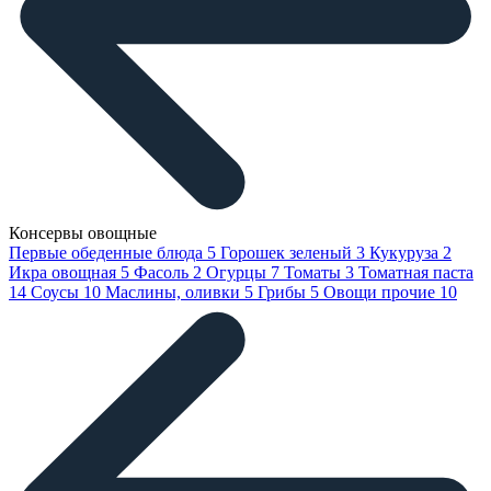
Консервы овощные
Первые обеденные блюда
5
Горошек зеленый
3
Кукуруза
2
Икра овощная
5
Фасоль
2
Огурцы
7
Томаты
3
Томатная паста
14
Соусы
10
Маслины, оливки
5
Грибы
5
Овощи прочие
10