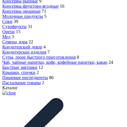
Консервы рыбные
9
Консервы фруктово-ягодные
16
Консервы овощные
71
Молочные продукты
5
Соки
39
Сухофрукты
31
Орехи
15
Мед
3
Семена, ядра
22
Кондитерский декор
4
Кондитерские изделия
7
Супы, пюре быстрого приготовления
8
Чай, чайные напитки, кофе, кофейные напитки, какао
24
Быстрые завтраки
12
Крышки, спички
2
Пищевые ингредиенты
86
Пасхальные товары
2
Каталог