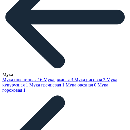
Мука
Мука пшеничная
16
Мука ржаная
3
Мука рисовая
2
Мука
кукурузная
1
Мука гречневая
1
Мука овсяная
0
Мука
гороховая
1