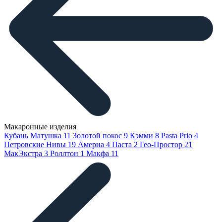
Макаронные изделия
Кубань Матушка
11
Золотой покос
9
Кэмми
8
Pasta Prio
4
Петровские Нивы
19
Америа
4
Паста
2
Гео-Простор
21
МакЭкстра
3
Роллтон
1
Макфа
11