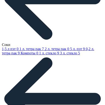
Соки
1,5 л пэт
0
1 л. тетра пак
7
2 л. тетра пак
0
5 л. пэт
9
0,2 л.
тетра пак
9
Компоты
0
1 л. стекло
9
3 л. стекло
5