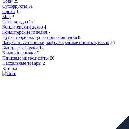
Соки
39
Сухофрукты
31
Орехи
15
Мед
3
Семена, ядра
22
Кондитерский декор
4
Кондитерские изделия
7
Супы, пюре быстрого приготовления
8
Чай, чайные напитки, кофе, кофейные напитки, какао
24
Быстрые завтраки
12
Крышки, спички
2
Пищевые ингредиенты
86
Пасхальные товары
2
Каталог