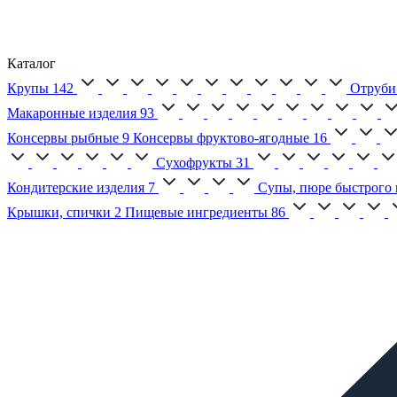
Каталог
Крупы
142
Отруби
Макаронные изделия
93
Консервы рыбные
9
Консервы фруктово-ягодные
16
Сухофрукты
31
Кондитерские изделия
7
Супы, пюре быстрого 
Крышки, спички
2
Пищевые ингредиенты
86