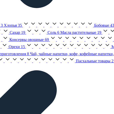
3
Хлопья
35
Бобовые
4
Сахар
19
Соль
6
Масла растительные
19
Консервы овощные
69
Орехи
15
М
приготовления
8
Чай, чайные напитки, кофе, кофейные напитки,
Пасхальные товары