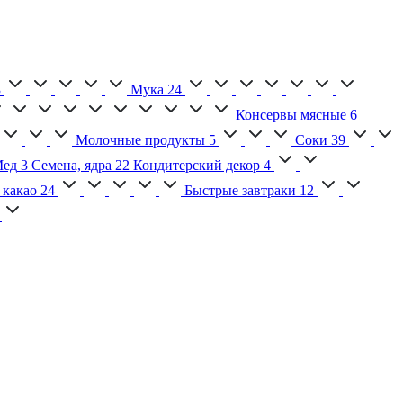
3
Мука
24
Консервы мясные
6
Молочные продукты
5
Соки
39
ед
3
Семена, ядра
22
Кондитерский декор
4
 какао
24
Быстрые завтраки
12
2