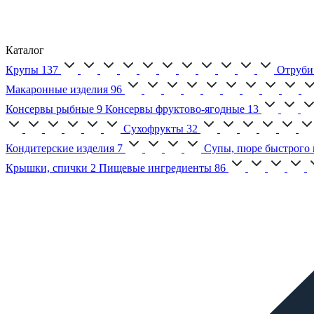
Каталог
Крупы
137
Отруби
Макаронные изделия
96
Консервы рыбные
9
Консервы фруктово-ягодные
13
Сухофрукты
32
Кондитерские изделия
7
Супы, пюре быстрого 
Крышки, спички
2
Пищевые ингредиенты
86