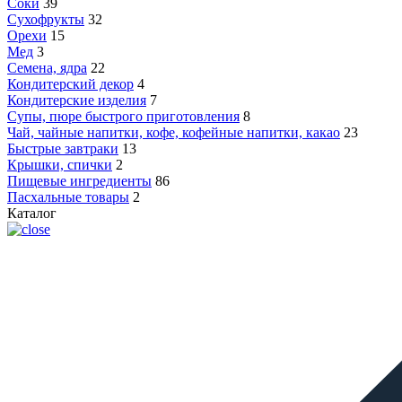
Соки
39
Сухофрукты
32
Орехи
15
Мед
3
Семена, ядра
22
Кондитерский декор
4
Кондитерские изделия
7
Супы, пюре быстрого приготовления
8
Чай, чайные напитки, кофе, кофейные напитки, какао
23
Быстрые завтраки
13
Крышки, спички
2
Пищевые ингредиенты
86
Пасхальные товары
2
Каталог