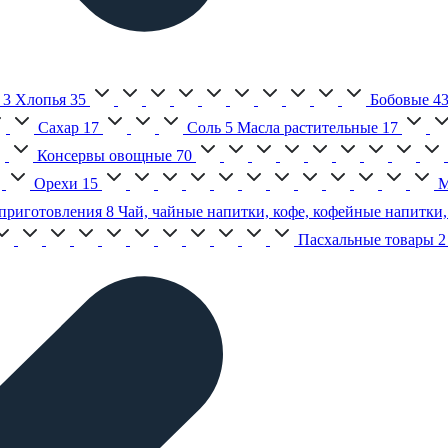
3
Хлопья
35
Бобовые
4
Сахар
17
Соль
5
Масла растительные
17
Консервы овощные
70
Орехи
15
М
приготовления
8
Чай, чайные напитки, кофе, кофейные напитки,
Пасхальные товары