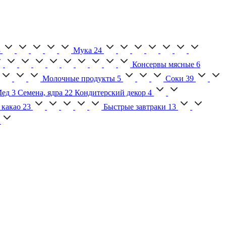
3
Мука
24
Консервы мясные
6
Молочные продукты
5
Соки
39
ед
3
Семена, ядра
22
Кондитерский декор
4
 какао
23
Быстрые завтраки
13
2