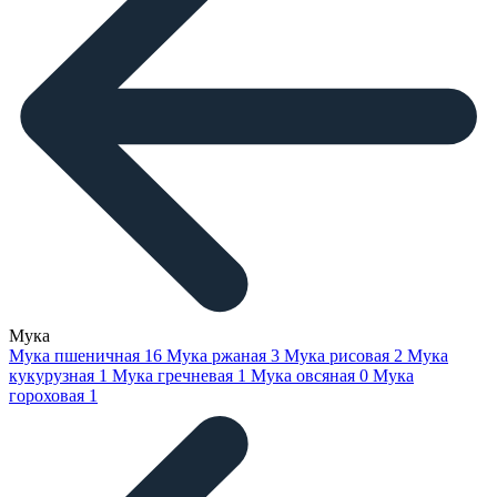
Мука
Мука пшеничная
16
Мука ржаная
3
Мука рисовая
2
Мука
кукурузная
1
Мука гречневая
1
Мука овсяная
0
Мука
гороховая
1