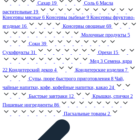
Сахар
19
Соль
6
Масла
растительные
19
Консервы мясные
6
Консервы рыбные
9
Консервы фруктово-
ягодные
16
Консервы овощные
69
Молочные продукты
5
Соки
39
Сухофрукты
31
Орехи
15
Мед
3
Семена, ядра
22
Кондитерский декор
4
Кондитерские изделия
7
Супы, пюре быстрого приготовления
8
Чай,
чайные напитки, кофе, кофейные напитки, какао
24
Быстрые завтраки
12
Крышки, спички
2
Пищевые ингредиенты
86
Пасхальные товары
2