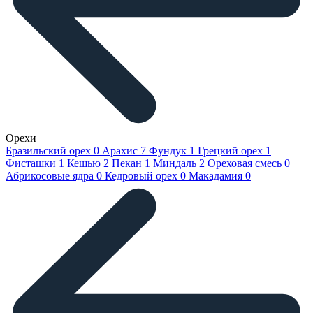
Орехи
Бразильский орех
0
Арахис
7
Фундук
1
Грецкий орех
1
Фисташки
1
Кешью
2
Пекан
1
Миндаль
2
Ореховая смесь
0
Абрикосовые ядра
0
Кедровый орех
0
Макадамия
0