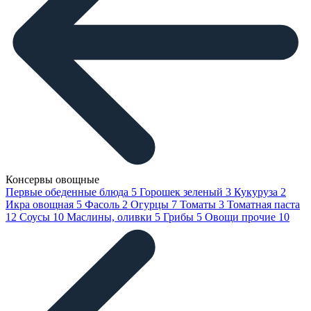
Консервы овощные
Первые обеденные блюда
5
Горошек зеленый
3
Кукуруза
2
Икра овощная
5
Фасоль
2
Огурцы
7
Томаты
3
Томатная паста
12
Соусы
10
Маслины, оливки
5
Грибы
5
Овощи прочие
10