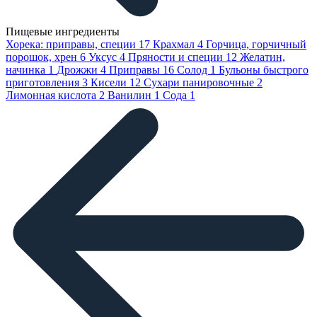
Пищевые ингредиенты
Хорека: приправы, специи
17
Крахмал
4
Горчица, горчичный
порошок, хрен
6
Уксус
4
Пряности и специи
12
Желатин,
начинка
1
Дрожжи
4
Приправы
16
Солод
1
Бульоны быстрого
приготовления
3
Кисели
12
Сухари панировочные
2
Лимонная кислота
2
Ванилин
1
Сода
1