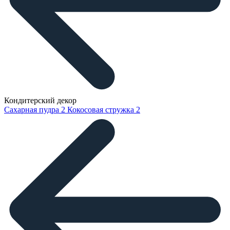
Кондитерский декор
Сахарная пудра
2
Кокосовая стружка
2