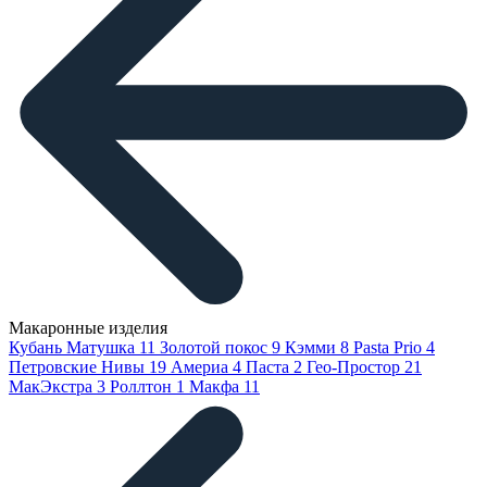
Макаронные изделия
Кубань Матушка
11
Золотой покос
9
Кэмми
8
Pasta Prio
4
Петровские Нивы
19
Америа
4
Паста
2
Гео-Простор
21
МакЭкстра
3
Роллтон
1
Макфа
11