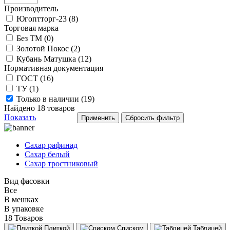
Производитель
Югоптторг-23 (
8
)
Торговая марка
Без ТМ (
0
)
Золотой Покос (
2
)
Кубань Матушка (
12
)
Нормативная документация
ГОСТ (
16
)
ТУ (
1
)
Только в наличии (
19
)
Найдено
18
товаров
Показать
Сахар рафинад
Сахар белый
Сахар тростниковый
Вид фасовки
Все
В мешках
В упаковке
18 Товаров
Плиткой
Списком
Таблицей