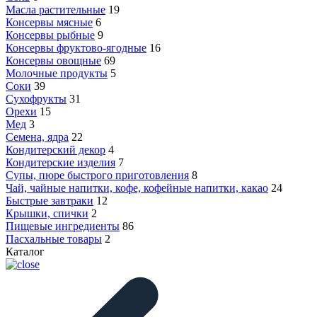
Масла растительные
19
Консервы мясные
6
Консервы рыбные
9
Консервы фруктово-ягодные
16
Консервы овощные
69
Молочные продукты
5
Соки
39
Сухофрукты
31
Орехи
15
Мед
3
Семена, ядра
22
Кондитерский декор
4
Кондитерские изделия
7
Супы, пюре быстрого приготовления
8
Чай, чайные напитки, кофе, кофейные напитки, какао
24
Быстрые завтраки
12
Крышки, спички
2
Пищевые ингредиенты
86
Пасхальные товары
2
Каталог