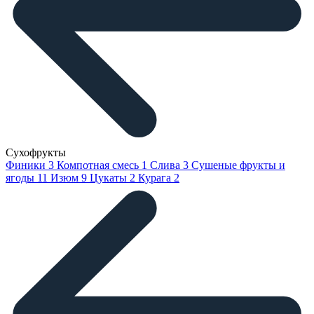
Сухофрукты
Финики
3
Компотная смесь
1
Слива
3
Сушеные фрукты и
ягоды
11
Изюм
9
Цукаты
2
Курага
2