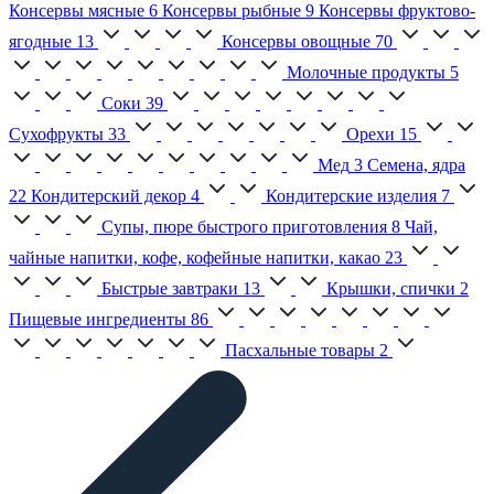
Консервы мясные
6
Консервы рыбные
9
Консервы фруктово-
ягодные
13
Консервы овощные
70
Молочные продукты
5
Соки
39
Сухофрукты
33
Орехи
15
Мед
3
Семена, ядра
22
Кондитерский декор
4
Кондитерские изделия
7
Супы, пюре быстрого приготовления
8
Чай,
чайные напитки, кофе, кофейные напитки, какао
23
Быстрые завтраки
13
Крышки, спички
2
Пищевые ингредиенты
86
Пасхальные товары
2