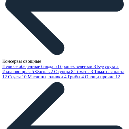
Консервы овощные
Первые обеденные блюда
5
Горошек зеленый
3
Кукуруза
2
Икра овощная
5
Фасоль
2
Огурцы
8
Томаты
3
Томатная паста
12
Соусы
10
Маслины, оливки
4
Грибы
4
Овощи прочие
12