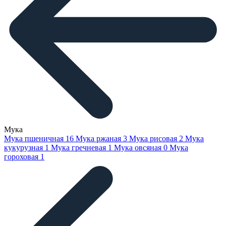
Мука
Мука пшеничная
16
Мука ржаная
3
Мука рисовая
2
Мука
кукурузная
1
Мука гречневая
1
Мука овсяная
0
Мука
гороховая
1