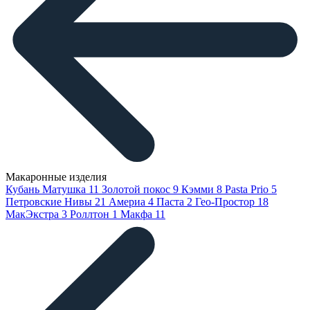
Макаронные изделия
Кубань Матушка
11
Золотой покос
9
Кэмми
8
Pasta Prio
5
Петровские Нивы
21
Америа
4
Паста
2
Гео-Простор
18
МакЭкстра
3
Роллтон
1
Макфа
11