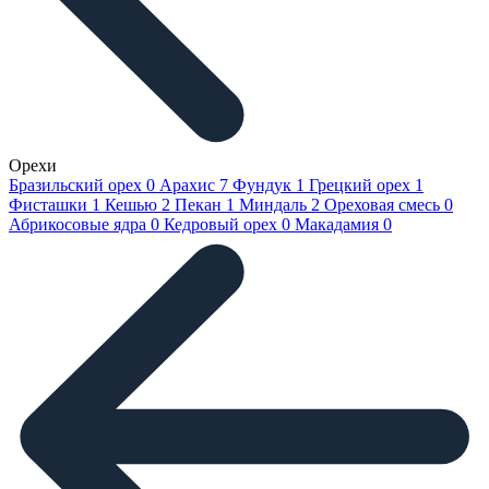
Орехи
Бразильский орех
0
Арахис
7
Фундук
1
Грецкий орех
1
Фисташки
1
Кешью
2
Пекан
1
Миндаль
2
Ореховая смесь
0
Абрикосовые ядра
0
Кедровый орех
0
Макадамия
0