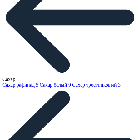
Сахар
Сахар рафинад
5
Сахар белый
9
Сахар тростниковый
3