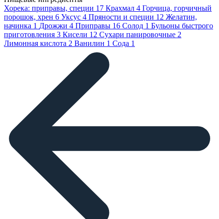
Хорека: приправы, специи
17
Крахмал
4
Горчица, горчичный
порошок, хрен
6
Уксус
4
Пряности и специи
12
Желатин,
начинка
1
Дрожжи
4
Приправы
16
Солод
1
Бульоны быстрого
приготовления
3
Кисели
12
Сухари панировочные
2
Лимонная кислота
2
Ванилин
1
Сода
1