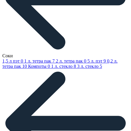
Соки
1,5 л пэт
0
1 л. тетра пак
7
2 л. тетра пак
0
5 л. пэт
9
0,2 л.
тетра пак
10
Компоты
0
1 л. стекло
8
3 л. стекло
5