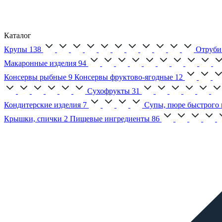
Каталог
Крупы
138
Отруби
Макаронные изделия
94
Консервы рыбные
9
Консервы фруктово-ягодные
12
Сухофрукты
31
Кондитерские изделия
7
Супы, пюре быстрого 
Крышки, спички
2
Пищевые ингредиенты
86