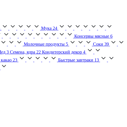
3
Мука
24
Консервы мясные
6
Молочные продукты
5
Соки
39
ед
3
Семена, ядра
22
Кондитерский декор
4
 какао
23
Быстрые завтраки
13
2