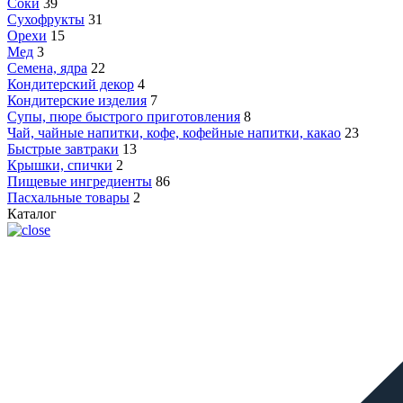
Соки
39
Сухофрукты
31
Орехи
15
Мед
3
Семена, ядра
22
Кондитерский декор
4
Кондитерские изделия
7
Супы, пюре быстрого приготовления
8
Чай, чайные напитки, кофе, кофейные напитки, какао
23
Быстрые завтраки
13
Крышки, спички
2
Пищевые ингредиенты
86
Пасхальные товары
2
Каталог