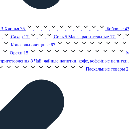
3
Хлопья
35
Бобовые
4
Сахар
17
Соль
5
Масла растительные
17
Консервы овощные
67
Орехи
15
М
приготовления
8
Чай, чайные напитки, кофе, кофейные напитки,
Пасхальные товары