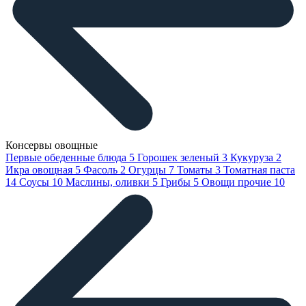
Консервы овощные
Первые обеденные блюда
5
Горошек зеленый
3
Кукуруза
2
Икра овощная
5
Фасоль
2
Огурцы
7
Томаты
3
Томатная паста
14
Соусы
10
Маслины, оливки
5
Грибы
5
Овощи прочие
10