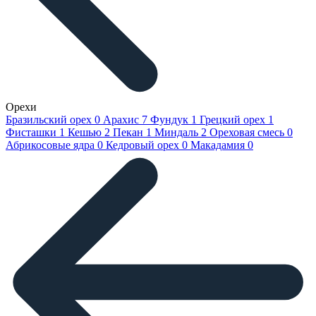
Орехи
Бразильский орех
0
Арахис
7
Фундук
1
Грецкий орех
1
Фисташки
1
Кешью
2
Пекан
1
Миндаль
2
Ореховая смесь
0
Абрикосовые ядра
0
Кедровый орех
0
Макадамия
0