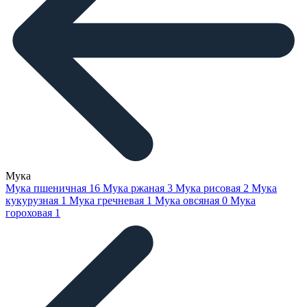
Мука
Мука пшеничная
16
Мука ржаная
3
Мука рисовая
2
Мука
кукурузная
1
Мука гречневая
1
Мука овсяная
0
Мука
гороховая
1