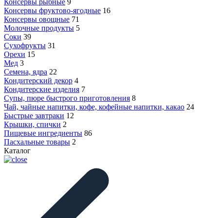
Консервы рыбные
9
Консервы фруктово-ягодные
16
Консервы овощные
71
Молочные продукты
5
Соки
39
Сухофрукты
31
Орехи
15
Мед
3
Семена, ядра
22
Кондитерский декор
4
Кондитерские изделия
7
Супы, пюре быстрого приготовления
8
Чай, чайные напитки, кофе, кофейные напитки, какао
24
Быстрые завтраки
12
Крышки, спички
2
Пищевые ингредиенты
86
Пасхальные товары
2
Каталог