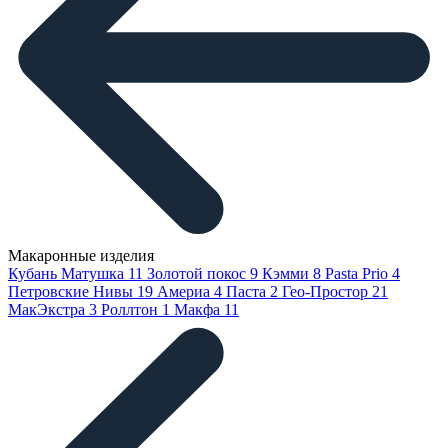
Макаронные изделия
Кубань Матушка
11
Золотой покос
9
Кэмми
8
Pasta Prio
4
Петровские Нивы
19
Америа
4
Паста
2
Гео-Простор
21
МакЭкстра
3
Роллтон
1
Макфа
11