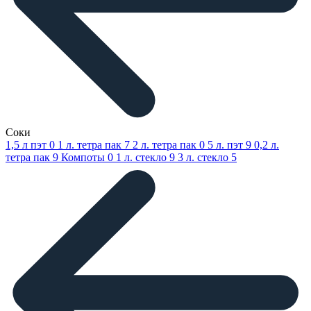
Соки
1,5 л пэт
0
1 л. тетра пак
7
2 л. тетра пак
0
5 л. пэт
9
0,2 л.
тетра пак
9
Компоты
0
1 л. стекло
9
3 л. стекло
5