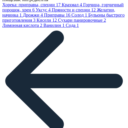
Хорека: приправы, специи
17
Крахмал
4
Горчица, горчичный
порошок, хрен
6
Уксус
4
Пряности и специи
12
Желатин,
начинка
1
Дрожжи
4
Приправы
16
Солод
1
Бульоны быстрого
приготовления
3
Кисели
12
Сухари панировочные
2
Лимонная кислота
2
Ванилин
1
Сода
1