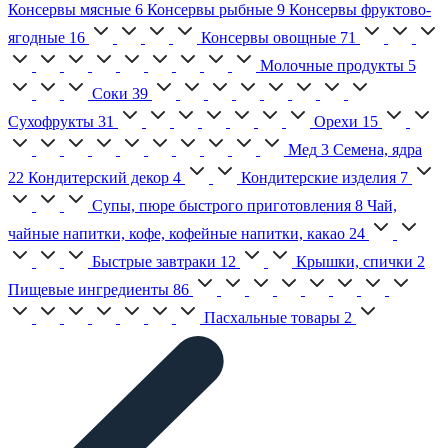
Консервы мясные
6
Консервы рыбные
9
Консервы фруктово-
ягодные
16
Консервы овощные
71
Молочные продукты
5
Соки
39
Сухофрукты
31
Орехи
15
Мед
3
Семена, ядра
22
Кондитерский декор
4
Кондитерские изделия
7
Супы, пюре быстрого приготовления
8
Чай,
чайные напитки, кофе, кофейные напитки, какао
24
Быстрые завтраки
12
Крышки, спички
2
Пищевые ингредиенты
86
Пасхальные товары
2