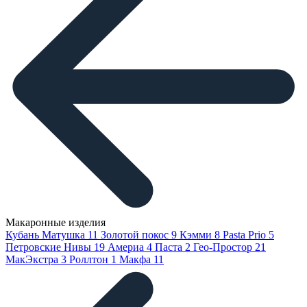
Макаронные изделия
Кубань Матушка
11
Золотой покос
9
Кэмми
8
Pasta Prio
5
Петровские Нивы
19
Америа
4
Паста
2
Гео-Простор
21
МакЭкстра
3
Роллтон
1
Макфа
11