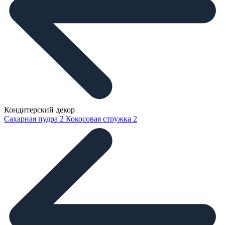
Кондитерский декор
Сахарная пудра
2
Кокосовая стружка
2