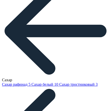
Сахар
Сахар рафинад
5
Сахар белый
10
Сахар тростниковый
3