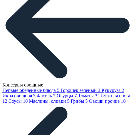
Консервы овощные
Первые обеденные блюда
5
Горошек зеленый
3
Кукуруза
2
Икра овощная
5
Фасоль
2
Огурцы
7
Томаты
3
Томатная паста
12
Соусы
10
Маслины, оливки
5
Грибы
5
Овощи прочие
10