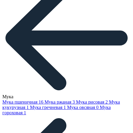
Мука
Мука пшеничная
16
Мука ржаная
3
Мука рисовая
2
Мука
кукурузная
1
Мука гречневая
1
Мука овсяная
0
Мука
гороховая
1