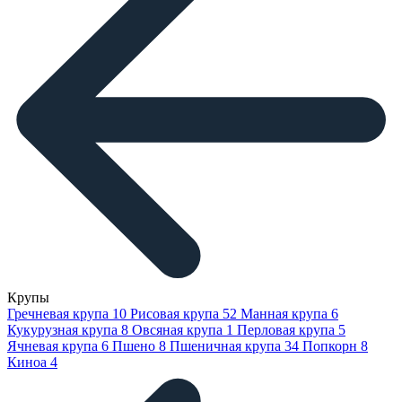
Крупы
Гречневая крупа
10
Рисовая крупа
52
Манная крупа
6
Кукурузная крупа
8
Овсяная крупа
1
Перловая крупа
5
Ячневая крупа
6
Пшено
8
Пшеничная крупа
34
Попкорн
8
Киноа
4