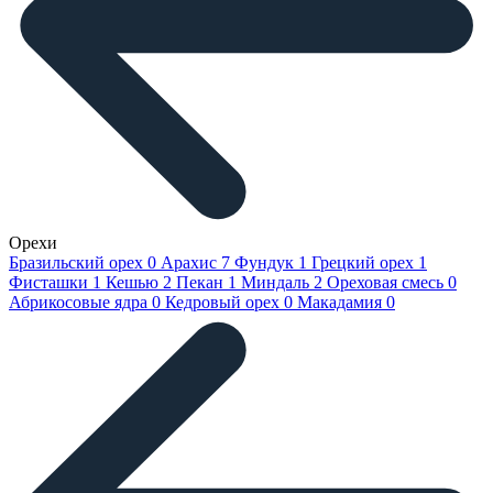
Орехи
Бразильский орех
0
Арахис
7
Фундук
1
Грецкий орех
1
Фисташки
1
Кешью
2
Пекан
1
Миндаль
2
Ореховая смесь
0
Абрикосовые ядра
0
Кедровый орех
0
Макадамия
0