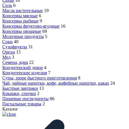
Сахар
18
Соль
6
Масла растительные
19
Консервы мясные
6
Консервы рыбные
9
Консервы фруктово-ягодные
16
Консервы овощные
69
Молочные продукты
5
Соки
40
Сухофрукты
31
Орехи
15
Мед
3
Семена, ядра
22
Кондитерский декор
4
Кондитерские изделия
7
Супы, пюре быстрого приготовления
8
Чай, чайные напитки, кофе, кофейные напитки, какао
24
Быстрые завтраки
13
Крышки, спички
2
Пищевые ингредиенты
86
Пасхальные товары
2
Каталог