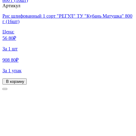
Артикул
Рис шлифованный 1 сорт "РЕГУЛ" ТУ "Кубань Матушка" 800
г (16шт)
Цена:
56
80
₽
За 1 шт
908
80
₽
За 1 упак
В корзину