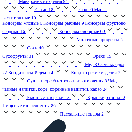
Макаронные изделия
94
Сахар
18
Соль
6
Масла
растительные
19
Консервы мясные
6
Консервы рыбные
9
Консервы фруктово-
ягодные
16
Консервы овощные
69
Молочные продукты
5
Соки
40
Сухофрукты
31
Орехи
15
Мед
3
Семена, ядра
22
Кондитерский декор
4
Кондитерские изделия
7
Супы, пюре быстрого приготовления
8
Чай,
чайные напитки, кофе, кофейные напитки, какао
24
Быстрые завтраки
13
Крышки, спички
2
Пищевые ингредиенты
86
Пасхальные товары
2