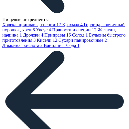
Пищевые ингредиенты
Хорека: приправы, специи
17
Крахмал
4
Горчица, горчичный
порошок, хрен
6
Уксус
4
Пряности и специи
12
Желатин,
начинка
1
Дрожжи
4
Приправы
16
Солод
1
Бульоны быстрого
приготовления
3
Кисели
12
Сухари панировочные
2
Лимонная кислота
2
Ванилин
1
Сода
1