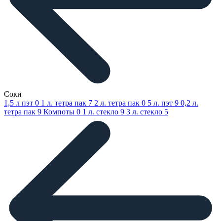
Соки
1,5 л пэт
0
1 л. тетра пак
7
2 л. тетра пак
0
5 л. пэт
9
0,2 л.
тетра пак
9
Компоты
0
1 л. стекло
9
3 л. стекло
5