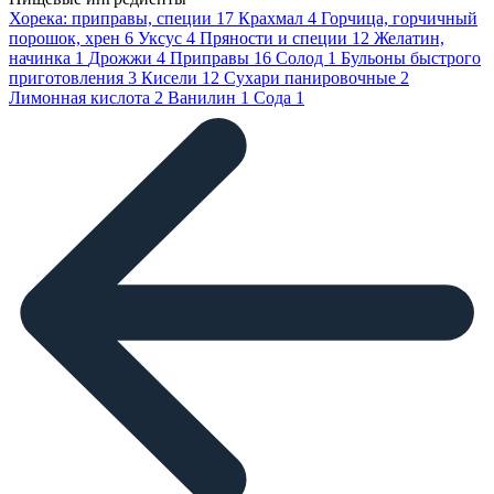
Хорека: приправы, специи
17
Крахмал
4
Горчица, горчичный
порошок, хрен
6
Уксус
4
Пряности и специи
12
Желатин,
начинка
1
Дрожжи
4
Приправы
16
Солод
1
Бульоны быстрого
приготовления
3
Кисели
12
Сухари панировочные
2
Лимонная кислота
2
Ванилин
1
Сода
1