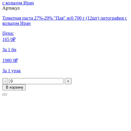
Артикул
Томатная паста 27%-29% "Пая" ж/б 700 г (12шт) литография с
кольцом Иран
Цена:
165
0
₽
За 1 бн
1980
0
₽
За 1 упак
-
+
В корзину