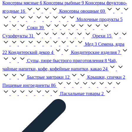
Консервы мясные
6
Консервы рыбные
9
Консервы фруктово-
ягодные
16
Консервы овощные
69
Молочные продукты
5
Соки
39
Сухофрукты
31
Орехи
15
Мед
3
Семена, ядра
22
Кондитерский декор
4
Кондитерские изделия
7
Супы, пюре быстрого приготовления
8
Чай,
чайные напитки, кофе, кофейные напитки, какао
24
Быстрые завтраки
12
Крышки, спички
2
Пищевые ингредиенты
86
Пасхальные товары
2