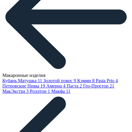
Макаронные изделия
Кубань Матушка
11
Золотой покос
9
Кэмми
8
Pasta Prio
4
Петровские Нивы
19
Америа
4
Паста
2
Гео-Простор
21
МакЭкстра
3
Роллтон
1
Макфа
11