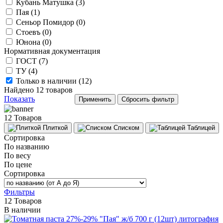
Кубань Матушка (
3
)
Пая (
1
)
Сеньор Помидор (
0
)
Стоевъ (
0
)
Юнона (
0
)
Нормативная документация
ГОСТ (
7
)
ТУ (
4
)
Только в наличии (
12
)
Найдено
12
товаров
Показать
12 Товаров
Плиткой
Списком
Таблицей
Сортировка
По названию
По весу
По цене
Сортировка
Фильтры
12 Товаров
В наличии