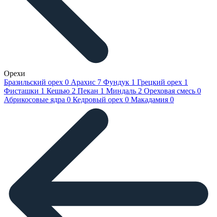
Орехи
Бразильский орех
0
Арахис
7
Фундук
1
Грецкий орех
1
Фисташки
1
Кешью
2
Пекан
1
Миндаль
2
Ореховая смесь
0
Абрикосовые ядра
0
Кедровый орех
0
Макадамия
0