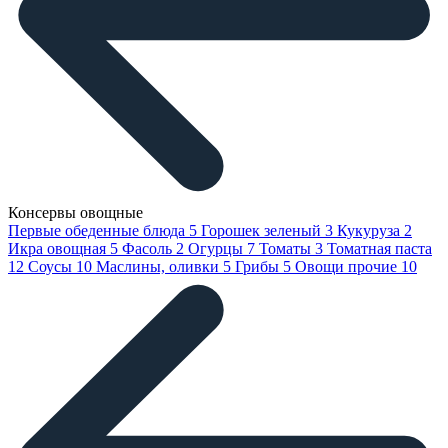
Консервы овощные
Первые обеденные блюда
5
Горошек зеленый
3
Кукуруза
2
Икра овощная
5
Фасоль
2
Огурцы
7
Томаты
3
Томатная паста
12
Соусы
10
Маслины, оливки
5
Грибы
5
Овощи прочие
10