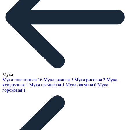
Мука
Мука пшеничная
16
Мука ржаная
3
Мука рисовая
2
Мука
кукурузная
1
Мука гречневая
1
Мука овсяная
0
Мука
гороховая
1