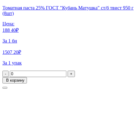
Томатная паста 25% ГОСТ "Кубань Матушка" ст/б твист 950 г
(8шт)
Цена:
188
40
₽
За 1 бн
1507
20
₽
За 1 упак
-
+
В корзину