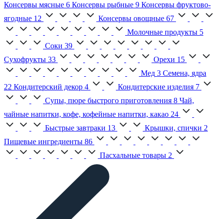
Консервы мясные
6
Консервы рыбные
9
Консервы фруктово-
ягодные
12
Консервы овощные
67
Молочные продукты
5
Соки
39
Сухофрукты
33
Орехи
15
Мед
3
Семена, ядра
22
Кондитерский декор
4
Кондитерские изделия
7
Супы, пюре быстрого приготовления
8
Чай,
чайные напитки, кофе, кофейные напитки, какао
24
Быстрые завтраки
13
Крышки, спички
2
Пищевые ингредиенты
86
Пасхальные товары
2