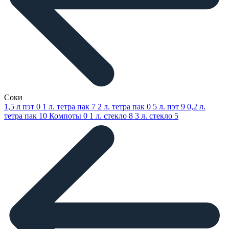
Соки
1,5 л пэт
0
1 л. тетра пак
7
2 л. тетра пак
0
5 л. пэт
9
0,2 л.
тетра пак
10
Компоты
0
1 л. стекло
8
3 л. стекло
5