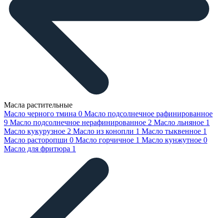
Масла растительные
Масло черного тмина
0
Масло подсолнечное рафинированное
9
Масло подсолнечное нерафинированное
2
Масло льняное
1
Масло кукурузное
2
Масло из конопли
1
Масло тыквенное
1
Масло расторопши
0
Масло горчичное
1
Масло кунжутное
0
Масло для фритюра
1