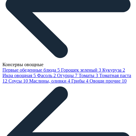
Консервы овощные
Первые обеденные блюда
5
Горошек зеленый
3
Кукуруза
2
Икра овощная
5
Фасоль
2
Огурцы
7
Томаты
3
Томатная паста
12
Соусы
10
Маслины, оливки
4
Грибы
4
Овощи прочие
10