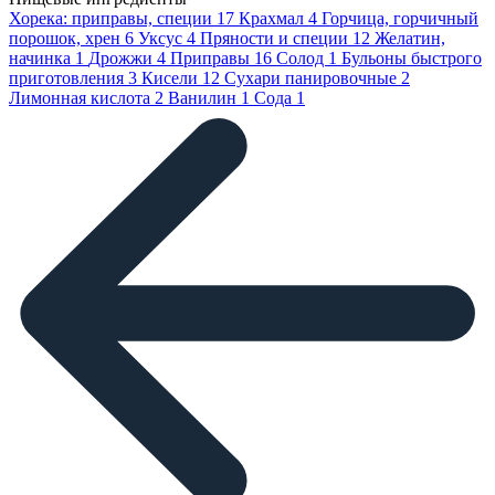
Хорека: приправы, специи
17
Крахмал
4
Горчица, горчичный
порошок, хрен
6
Уксус
4
Пряности и специи
12
Желатин,
начинка
1
Дрожжи
4
Приправы
16
Солод
1
Бульоны быстрого
приготовления
3
Кисели
12
Сухари панировочные
2
Лимонная кислота
2
Ванилин
1
Сода
1