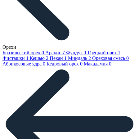
Орехи
Бразильский орех
0
Арахис
7
Фундук
1
Грецкий орех
1
Фисташки
1
Кешью
2
Пекан
1
Миндаль
2
Ореховая смесь
0
Абрикосовые ядра
0
Кедровый орех
0
Макадамия
0