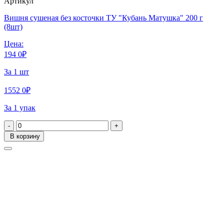
Артикул
Вишня сушеная без косточки ТУ "Кубань Матушка" 200 г
(8шт)
Цена:
194
0
₽
За 1 шт
1552
0
₽
За 1 упак
-
+
В корзину