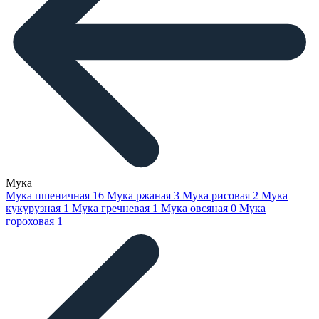
Мука
Мука пшеничная
16
Мука ржаная
3
Мука рисовая
2
Мука
кукурузная
1
Мука гречневая
1
Мука овсяная
0
Мука
гороховая
1