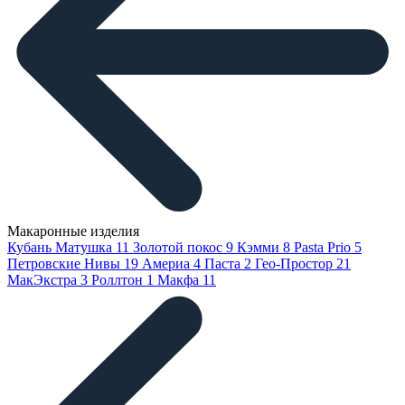
Макаронные изделия
Кубань Матушка
11
Золотой покос
9
Кэмми
8
Pasta Prio
5
Петровские Нивы
19
Америа
4
Паста
2
Гео-Простор
21
МакЭкстра
3
Роллтон
1
Макфа
11