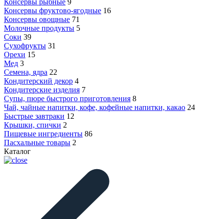
Консервы рыбные
9
Консервы фруктово-ягодные
16
Консервы овощные
71
Молочные продукты
5
Соки
39
Сухофрукты
31
Орехи
15
Мед
3
Семена, ядра
22
Кондитерский декор
4
Кондитерские изделия
7
Супы, пюре быстрого приготовления
8
Чай, чайные напитки, кофе, кофейные напитки, какао
24
Быстрые завтраки
12
Крышки, спички
2
Пищевые ингредиенты
86
Пасхальные товары
2
Каталог