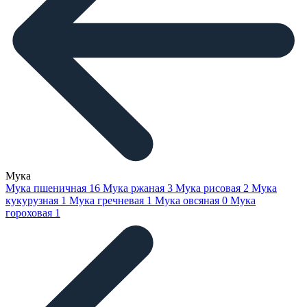
Мука
Мука пшеничная
16
Мука ржаная
3
Мука рисовая
2
Мука
кукурузная
1
Мука гречневая
1
Мука овсяная
0
Мука
гороховая
1