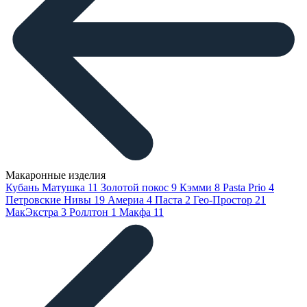
Макаронные изделия
Кубань Матушка
11
Золотой покос
9
Кэмми
8
Pasta Prio
4
Петровские Нивы
19
Америа
4
Паста
2
Гео-Простор
21
МакЭкстра
3
Роллтон
1
Макфа
11