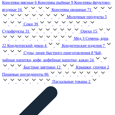
Консервы мясные
6
Консервы рыбные
9
Консервы фруктово-
ягодные
16
Консервы овощные
71
Молочные продукты
5
Соки
39
Сухофрукты
31
Орехи
15
Мед
3
Семена, ядра
22
Кондитерский декор
4
Кондитерские изделия
7
Супы, пюре быстрого приготовления
8
Чай,
чайные напитки, кофе, кофейные напитки, какао
24
Быстрые завтраки
12
Крышки, спички
2
Пищевые ингредиенты
86
Пасхальные товары
2