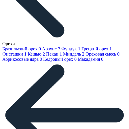
Орехи
Бразильский орех
0
Арахис
7
Фундук
1
Грецкий орех
1
Фисташки
1
Кешью
2
Пекан
1
Миндаль
2
Ореховая смесь
0
Абрикосовые ядра
0
Кедровый орех
0
Макадамия
0