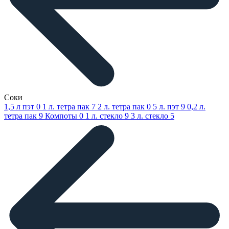
Соки
1,5 л пэт
0
1 л. тетра пак
7
2 л. тетра пак
0
5 л. пэт
9
0,2 л.
тетра пак
9
Компоты
0
1 л. стекло
9
3 л. стекло
5