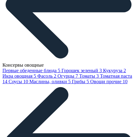
Консервы овощные
Первые обеденные блюда
5
Горошек зеленый
3
Кукуруза
2
Икра овощная
5
Фасоль
2
Огурцы
7
Томаты
3
Томатная паста
14
Соусы
10
Маслины, оливки
5
Грибы
5
Овощи прочие
10