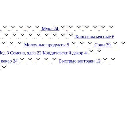
3
Мука
24
Консервы мясные
6
Молочные продукты
5
Соки
39
ед
3
Семена, ядра
22
Кондитерский декор
4
 какао
24
Быстрые завтраки
12
2