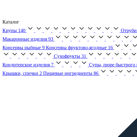
Каталог
Крупы
140
Отруби
Макаронные изделия
93
Консервы рыбные
9
Консервы фруктово-ягодные
16
Сухофрукты
31
Кондитерские изделия
7
Супы, пюре быстрого 
Крышки, спички
2
Пищевые ингредиенты
86