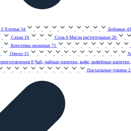
3
Хлопья
34
Бобовые
4
Сахар
19
Соль
6
Масла растительные
20
Консервы овощные
71
Орехи
15
М
приготовления
8
Чай, чайные напитки, кофе, кофейные напитки,
Пасхальные товары