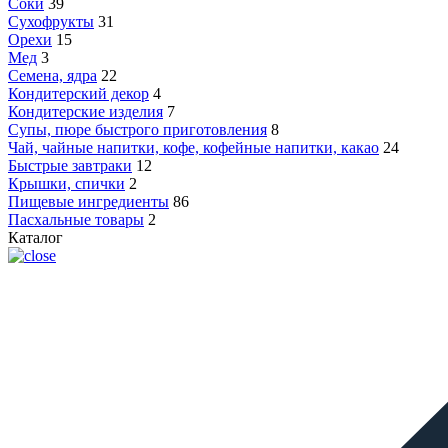
Соки
39
Сухофрукты
31
Орехи
15
Мед
3
Семена, ядра
22
Кондитерский декор
4
Кондитерские изделия
7
Супы, пюре быстрого приготовления
8
Чай, чайные напитки, кофе, кофейные напитки, какао
24
Быстрые завтраки
12
Крышки, спички
2
Пищевые ингредиенты
86
Пасхальные товары
2
Каталог