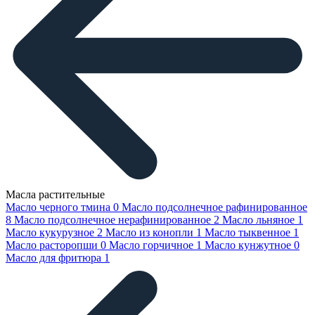
Масла растительные
Масло черного тмина
0
Масло подсолнечное рафинированное
8
Масло подсолнечное нерафинированное
2
Масло льняное
1
Масло кукурузное
2
Масло из конопли
1
Масло тыквенное
1
Масло расторопши
0
Масло горчичное
1
Масло кунжутное
0
Масло для фритюра
1