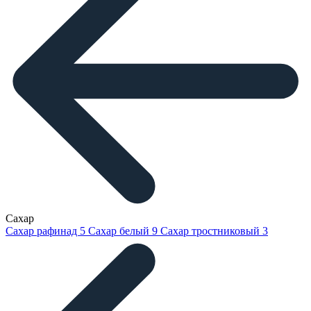
Сахар
Сахар рафинад
5
Сахар белый
9
Сахар тростниковый
3