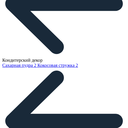
Кондитерский декор
Сахарная пудра
2
Кокосовая стружка
2