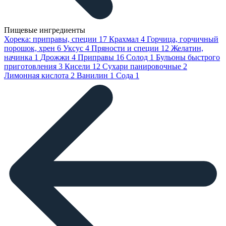
Пищевые ингредиенты
Хорека: приправы, специи
17
Крахмал
4
Горчица, горчичный
порошок, хрен
6
Уксус
4
Пряности и специи
12
Желатин,
начинка
1
Дрожжи
4
Приправы
16
Солод
1
Бульоны быстрого
приготовления
3
Кисели
12
Сухари панировочные
2
Лимонная кислота
2
Ванилин
1
Сода
1