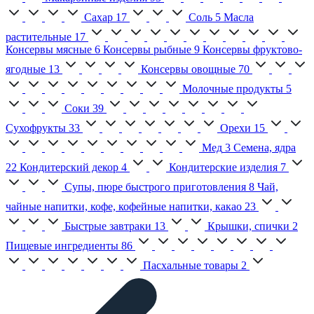
Сахар
17
Соль
5
Масла
растительные
17
Консервы мясные
6
Консервы рыбные
9
Консервы фруктово-
ягодные
13
Консервы овощные
70
Молочные продукты
5
Соки
39
Сухофрукты
33
Орехи
15
Мед
3
Семена, ядра
22
Кондитерский декор
4
Кондитерские изделия
7
Супы, пюре быстрого приготовления
8
Чай,
чайные напитки, кофе, кофейные напитки, какао
23
Быстрые завтраки
13
Крышки, спички
2
Пищевые ингредиенты
86
Пасхальные товары
2