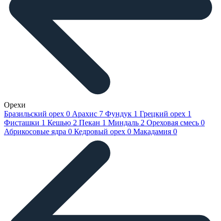
Орехи
Бразильский орех
0
Арахис
7
Фундук
1
Грецкий орех
1
Фисташки
1
Кешью
2
Пекан
1
Миндаль
2
Ореховая смесь
0
Абрикосовые ядра
0
Кедровый орех
0
Макадамия
0