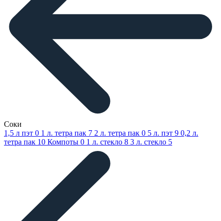
Соки
1,5 л пэт
0
1 л. тетра пак
7
2 л. тетра пак
0
5 л. пэт
9
0,2 л.
тетра пак
10
Компоты
0
1 л. стекло
8
3 л. стекло
5