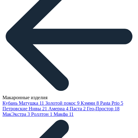
Макаронные изделия
Кубань Матушка
11
Золотой покос
9
Кэмми
8
Pasta Prio
5
Петровские Нивы
21
Америа
4
Паста
2
Гео-Простор
18
МакЭкстра
3
Роллтон
1
Макфа
11