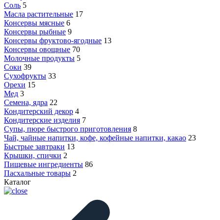
Соль
5
Масла растительные
17
Консервы мясные
6
Консервы рыбные
9
Консервы фруктово-ягодные
13
Консервы овощные
70
Молочные продукты
5
Соки
39
Сухофрукты
33
Орехи
15
Мед
3
Семена, ядра
22
Кондитерский декор
4
Кондитерские изделия
7
Супы, пюре быстрого приготовления
8
Чай, чайные напитки, кофе, кофейные напитки, какао
23
Быстрые завтраки
13
Крышки, спички
2
Пищевые ингредиенты
86
Пасхальные товары
2
Каталог