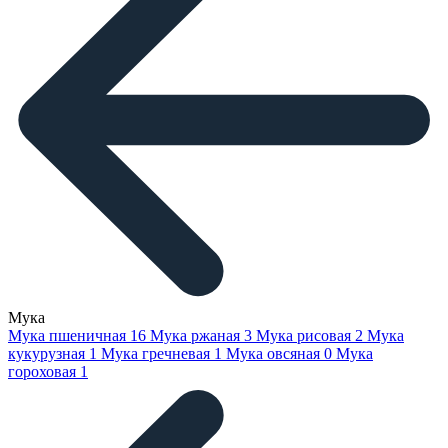
Мука
Мука пшеничная
16
Мука ржаная
3
Мука рисовая
2
Мука
кукурузная
1
Мука гречневая
1
Мука овсяная
0
Мука
гороховая
1