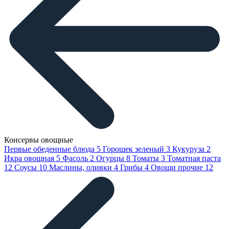
Консервы овощные
Первые обеденные блюда
5
Горошек зеленый
3
Кукуруза
2
Икра овощная
5
Фасоль
2
Огурцы
8
Томаты
3
Томатная паста
12
Соусы
10
Маслины, оливки
4
Грибы
4
Овощи прочие
12