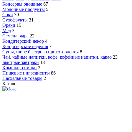
Консервы овощные
67
Молочные продукты
5
Соки
39
Сухофрукты
31
Орехи
15
Мед
3
Семена, ядра
22
Кондитерский декор
4
Кондитерские изделия
7
Супы, пюре быстрого приготовления
8
Чай, чайные напитки, кофе, кофейные напитки, какао
23
Быстрые завтраки
13
Крышки, спички
2
Пищевые ингредиенты
86
Пасхальные товары
2
Каталог