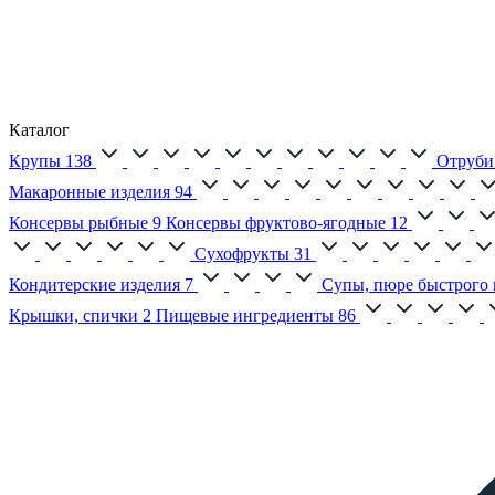
Каталог
Крупы
138
Отруби
Макаронные изделия
94
Консервы рыбные
9
Консервы фруктово-ягодные
12
Сухофрукты
31
Кондитерские изделия
7
Супы, пюре быстрого 
Крышки, спички
2
Пищевые ингредиенты
86