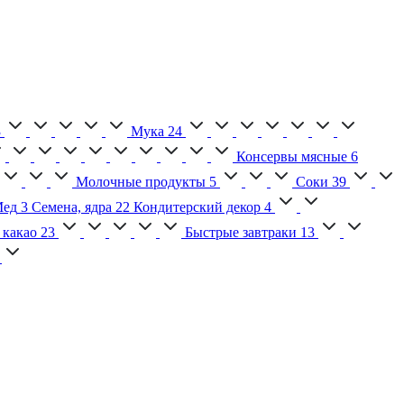
3
Мука
24
Консервы мясные
6
Молочные продукты
5
Соки
39
ед
3
Семена, ядра
22
Кондитерский декор
4
 какао
23
Быстрые завтраки
13
2