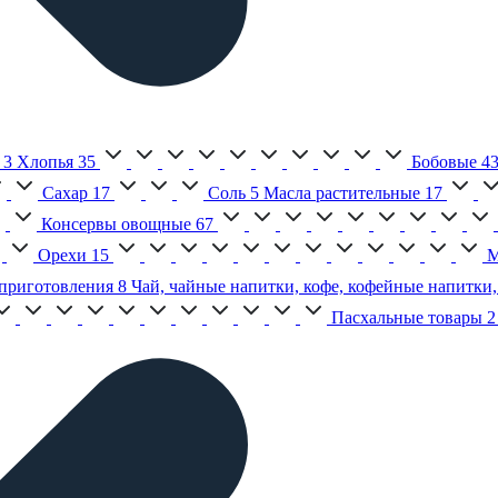
3
Хлопья
35
Бобовые
4
Сахар
17
Соль
5
Масла растительные
17
Консервы овощные
67
Орехи
15
М
приготовления
8
Чай, чайные напитки, кофе, кофейные напитки,
Пасхальные товары