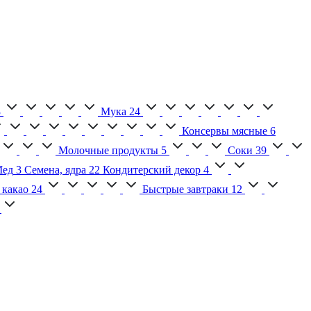
3
Мука
24
Консервы мясные
6
Молочные продукты
5
Соки
39
ед
3
Семена, ядра
22
Кондитерский декор
4
 какао
24
Быстрые завтраки
12
2