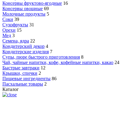
Консервы фруктово-ягодные
16
Консервы овощные
69
Молочные продукты
5
Соки
39
Сухофрукты
31
Орехи
15
Мед
3
Семена, ядра
22
Кондитерский декор
4
Кондитерские изделия
7
Супы, пюре быстрого приготовления
8
Чай, чайные напитки, кофе, кофейные напитки, какао
24
Быстрые завтраки
12
Крышки, спички
2
Пищевые ингредиенты
86
Пасхальные товары
2
Каталог