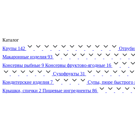
Каталог
Крупы
142
Отруби
Макаронные изделия
93
Консервы рыбные
9
Консервы фруктово-ягодные
16
Сухофрукты
31
Кондитерские изделия
7
Супы, пюре быстрого 
Крышки, спички
2
Пищевые ингредиенты
86