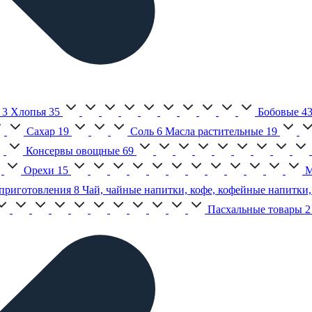
3
Хлопья
35
Бобовые
4
Сахар
19
Соль
6
Масла растительные
19
Консервы овощные
69
Орехи
15
М
приготовления
8
Чай, чайные напитки, кофе, кофейные напитки,
Пасхальные товары