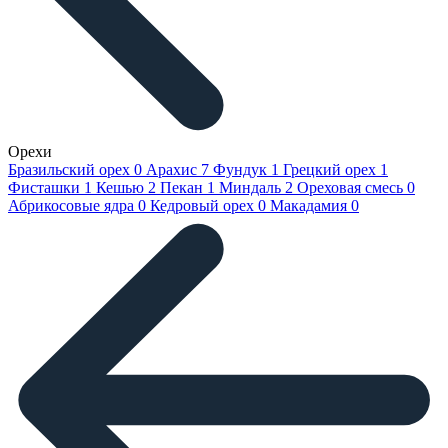
Орехи
Бразильский орех
0
Арахис
7
Фундук
1
Грецкий орех
1
Фисташки
1
Кешью
2
Пекан
1
Миндаль
2
Ореховая смесь
0
Абрикосовые ядра
0
Кедровый орех
0
Макадамия
0