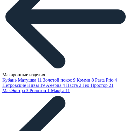
Макаронные изделия
Кубань Матушка
11
Золотой покос
9
Кэмми
8
Pasta Prio
4
Петровские Нивы
19
Америа
4
Паста
2
Гео-Простор
21
МакЭкстра
3
Роллтон
1
Макфа
11