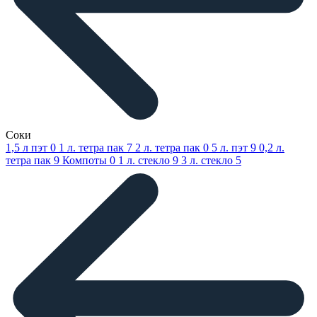
Соки
1,5 л пэт
0
1 л. тетра пак
7
2 л. тетра пак
0
5 л. пэт
9
0,2 л.
тетра пак
9
Компоты
0
1 л. стекло
9
3 л. стекло
5