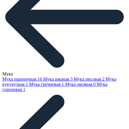
Мука
Мука пшеничная
16
Мука ржаная
3
Мука рисовая
2
Мука
кукурузная
1
Мука гречневая
1
Мука овсяная
0
Мука
гороховая
1