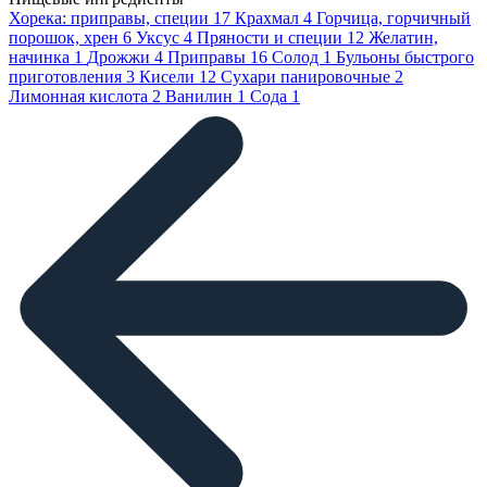
Хорека: приправы, специи
17
Крахмал
4
Горчица, горчичный
порошок, хрен
6
Уксус
4
Пряности и специи
12
Желатин,
начинка
1
Дрожжи
4
Приправы
16
Солод
1
Бульоны быстрого
приготовления
3
Кисели
12
Сухари панировочные
2
Лимонная кислота
2
Ванилин
1
Сода
1