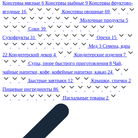
Консервы мясные
6
Консервы рыбные
9
Консервы фруктово-
ягодные
16
Консервы овощные
69
Молочные продукты
5
Соки
39
Сухофрукты
31
Орехи
15
Мед
3
Семена, ядра
22
Кондитерский декор
4
Кондитерские изделия
7
Супы, пюре быстрого приготовления
8
Чай,
чайные напитки, кофе, кофейные напитки, какао
24
Быстрые завтраки
12
Крышки, спички
2
Пищевые ингредиенты
86
Пасхальные товары
2