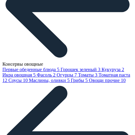
Консервы овощные
Первые обеденные блюда
5
Горошек зеленый
3
Кукуруза
2
Икра овощная
5
Фасоль
2
Огурцы
7
Томаты
3
Томатная паста
12
Соусы
10
Маслины, оливки
5
Грибы
5
Овощи прочие
10