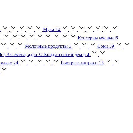
3
Мука
24
Консервы мясные
6
Молочные продукты
5
Соки
39
ед
3
Семена, ядра
22
Кондитерский декор
4
 какао
24
Быстрые завтраки
13
2