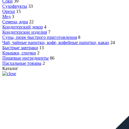
Соки
39
Сухофрукты
33
Орехи
15
Мед
3
Семена, ядра
22
Кондитерский декор
4
Кондитерские изделия
7
Супы, пюре быстрого приготовления
8
Чай, чайные напитки, кофе, кофейные напитки, какао
24
Быстрые завтраки
13
Крышки, спички
2
Пищевые ингредиенты
86
Пасхальные товары
2
Каталог