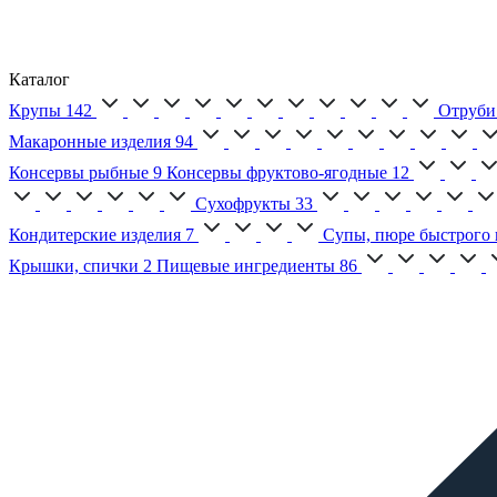
Каталог
Крупы
142
Отруби
Макаронные изделия
94
Консервы рыбные
9
Консервы фруктово-ягодные
12
Сухофрукты
33
Кондитерские изделия
7
Супы, пюре быстрого 
Крышки, спички
2
Пищевые ингредиенты
86