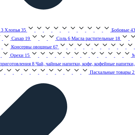
3
Хлопья
35
Бобовые
4
Сахар
19
Соль
6
Масла растительные
18
Консервы овощные
67
Орехи
15
М
приготовления
8
Чай, чайные напитки, кофе, кофейные напитки,
Пасхальные товары