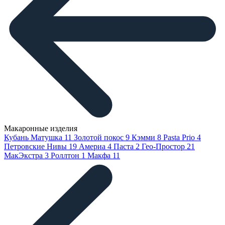
Макаронные изделия
Кубань Матушка
11
Золотой покос
9
Кэмми
8
Pasta Prio
4
Петровские Нивы
19
Америа
4
Паста
2
Гео-Простор
21
МакЭкстра
3
Роллтон
1
Макфа
11