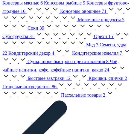
Консервы мясные
6
Консервы рыбные
9
Консервы фруктово-
ягодные
16
Консервы овощные
71
Молочные продукты
5
Соки
39
Сухофрукты
31
Орехи
15
Мед
3
Семена, ядра
22
Кондитерский декор
4
Кондитерские изделия
7
Супы, пюре быстрого приготовления
8
Чай,
чайные напитки, кофе, кофейные напитки, какао
24
Быстрые завтраки
12
Крышки, спички
2
Пищевые ингредиенты
86
Пасхальные товары
2