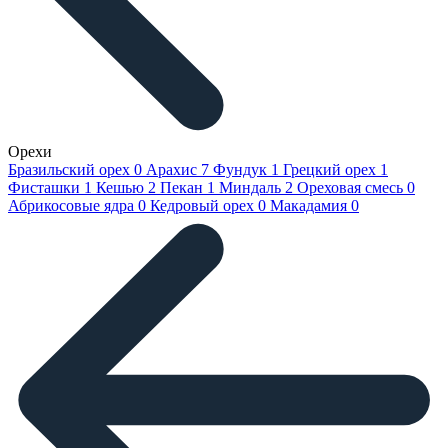
Орехи
Бразильский орех
0
Арахис
7
Фундук
1
Грецкий орех
1
Фисташки
1
Кешью
2
Пекан
1
Миндаль
2
Ореховая смесь
0
Абрикосовые ядра
0
Кедровый орех
0
Макадамия
0