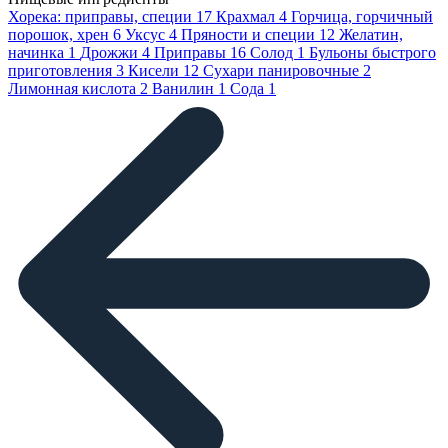
Хорека: приправы, специи
17
Крахмал
4
Горчица, горчичный
порошок, хрен
6
Уксус
4
Пряности и специи
12
Желатин,
начинка
1
Дрожжи
4
Приправы
16
Солод
1
Бульоны быстрого
приготовления
3
Кисели
12
Сухари панировочные
2
Лимонная кислота
2
Ванилин
1
Сода
1