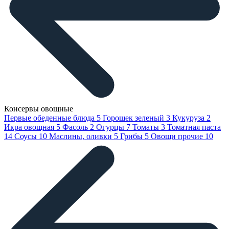
Консервы овощные
Первые обеденные блюда
5
Горошек зеленый
3
Кукуруза
2
Икра овощная
5
Фасоль
2
Огурцы
7
Томаты
3
Томатная паста
14
Соусы
10
Маслины, оливки
5
Грибы
5
Овощи прочие
10