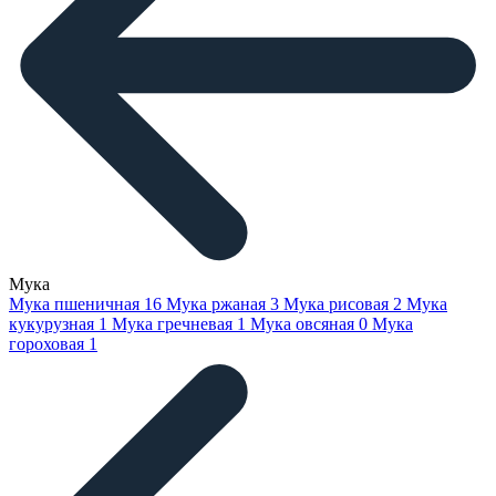
Мука
Мука пшеничная
16
Мука ржаная
3
Мука рисовая
2
Мука
кукурузная
1
Мука гречневая
1
Мука овсяная
0
Мука
гороховая
1