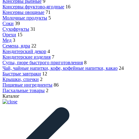
Консервы рыбные
9
Консервы фруктово-ягодные
16
Консервы овощные
71
Молочные продукты
5
Соки
39
Сухофрукты
31
Орехи
15
Мед
3
Семена, ядра
22
Кондитерский декор
4
Кондитерские изделия
7
Супы, пюре быстрого приготовления
8
Чай, чайные напитки, кофе, кофейные напитки, какао
24
Быстрые завтраки
12
Крышки, спички
2
Пищевые ингредиенты
86
Пасхальные товары
2
Каталог