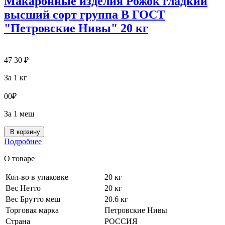
Макаронные изделия Рожок гладкий
высший сорт группа В ГОСТ
"Петровские Нивы" 20 кг
47
30
₽
За 1 кг
0
0
₽
За 1 меш
В корзину
Подробнее
О товаре
Кол-во в упаковке
20 кг
Вес Нетто
20 кг
Вес Брутто меш
20.6 кг
Торговая марка
Петровские Нивы
Страна
РОССИЯ