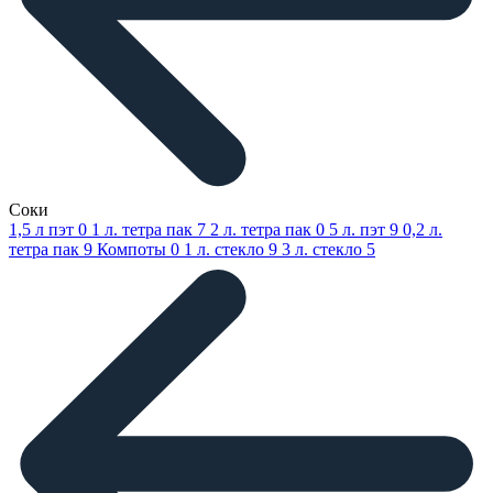
Соки
1,5 л пэт
0
1 л. тетра пак
7
2 л. тетра пак
0
5 л. пэт
9
0,2 л.
тетра пак
9
Компоты
0
1 л. стекло
9
3 л. стекло
5