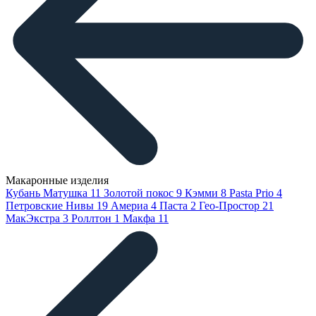
Макаронные изделия
Кубань Матушка
11
Золотой покос
9
Кэмми
8
Pasta Prio
4
Петровские Нивы
19
Америа
4
Паста
2
Гео-Простор
21
МакЭкстра
3
Роллтон
1
Макфа
11