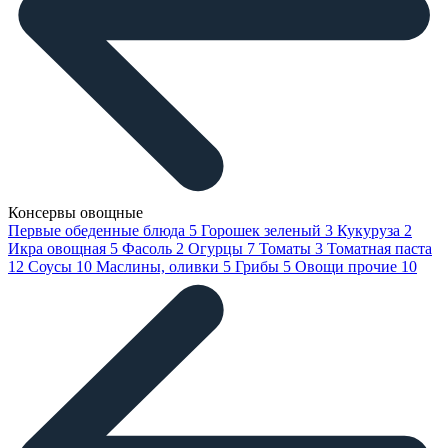
Консервы овощные
Первые обеденные блюда
5
Горошек зеленый
3
Кукуруза
2
Икра овощная
5
Фасоль
2
Огурцы
7
Томаты
3
Томатная паста
12
Соусы
10
Маслины, оливки
5
Грибы
5
Овощи прочие
10