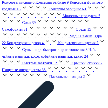
Консервы мясные
6
Консервы рыбные
9
Консервы фруктово-
ягодные
16
Консервы овощные
69
Молочные продукты
5
Соки
39
Сухофрукты
31
Орехи
15
Мед
3
Семена, ядра
22
Кондитерский декор
4
Кондитерские изделия
7
Супы, пюре быстрого приготовления
8
Чай,
чайные напитки, кофе, кофейные напитки, какао
24
Быстрые завтраки
12
Крышки, спички
2
Пищевые ингредиенты
86
Пасхальные товары
2