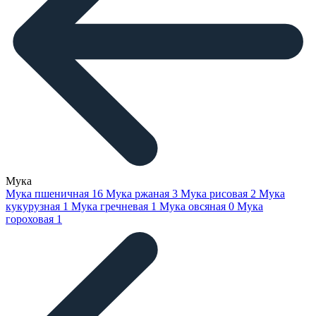
Мука
Мука пшеничная
16
Мука ржаная
3
Мука рисовая
2
Мука
кукурузная
1
Мука гречневая
1
Мука овсяная
0
Мука
гороховая
1