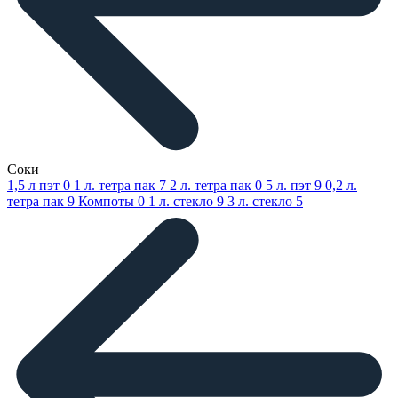
Соки
1,5 л пэт
0
1 л. тетра пак
7
2 л. тетра пак
0
5 л. пэт
9
0,2 л.
тетра пак
9
Компоты
0
1 л. стекло
9
3 л. стекло
5