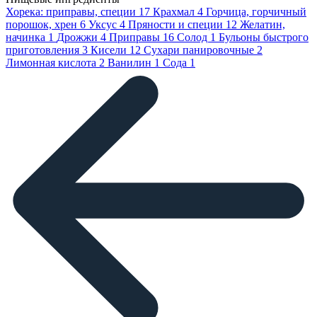
Хорека: приправы, специи
17
Крахмал
4
Горчица, горчичный
порошок, хрен
6
Уксус
4
Пряности и специи
12
Желатин,
начинка
1
Дрожжи
4
Приправы
16
Солод
1
Бульоны быстрого
приготовления
3
Кисели
12
Сухари панировочные
2
Лимонная кислота
2
Ванилин
1
Сода
1