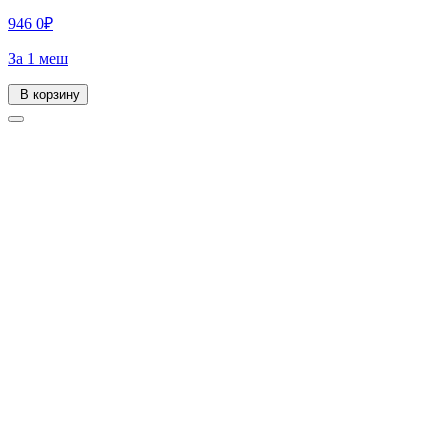
946
0
₽
За 1 меш
В корзину