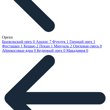
Орехи
Бразильский орех
0
Арахис
7
Фундук
1
Грецкий орех
1
Фисташки
1
Кешью
2
Пекан
1
Миндаль
2
Ореховая смесь
0
Абрикосовые ядра
0
Кедровый орех
0
Макадамия
0