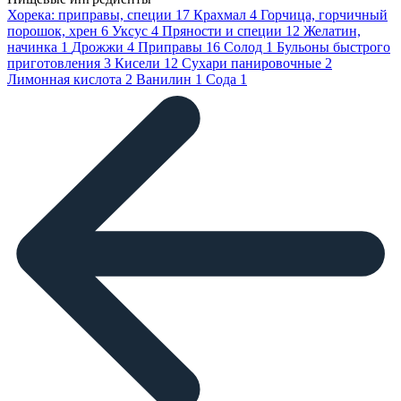
Хорека: приправы, специи
17
Крахмал
4
Горчица, горчичный
порошок, хрен
6
Уксус
4
Пряности и специи
12
Желатин,
начинка
1
Дрожжи
4
Приправы
16
Солод
1
Бульоны быстрого
приготовления
3
Кисели
12
Сухари панировочные
2
Лимонная кислота
2
Ванилин
1
Сода
1