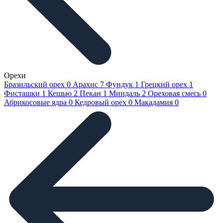
Орехи
Бразильский орех
0
Арахис
7
Фундук
1
Грецкий орех
1
Фисташки
1
Кешью
2
Пекан
1
Миндаль
2
Ореховая смесь
0
Абрикосовые ядра
0
Кедровый орех
0
Макадамия
0