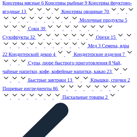
Консервы мясные
6
Консервы рыбные
9
Консервы фруктово-
ягодные
13
Консервы овощные
70
Молочные продукты
5
Соки
39
Сухофрукты
32
Орехи
15
Мед
3
Семена, ядра
22
Кондитерский декор
4
Кондитерские изделия
7
Супы, пюре быстрого приготовления
8
Чай,
чайные напитки, кофе, кофейные напитки, какао
23
Быстрые завтраки
13
Крышки, спички
2
Пищевые ингредиенты
86
Пасхальные товары
2