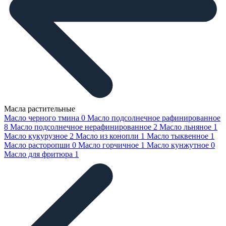
Масла растительные
Масло черного тмина
0
Масло подсолнечное рафинированное
8
Масло подсолнечное нерафинированное
2
Масло льняное
1
Масло кукурузное
2
Масло из конопли
1
Масло тыквенное
1
Масло расторопши
0
Масло горчичное
1
Масло кунжутное
0
Масло для фритюра
1