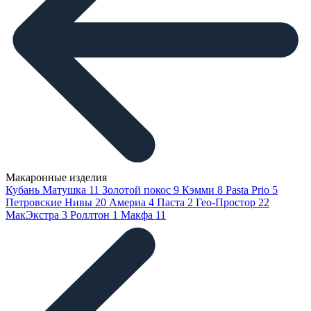
Макаронные изделия
Кубань Матушка
11
Золотой покос
9
Кэмми
8
Pasta Prio
5
Петровские Нивы
20
Америа
4
Паста
2
Гео-Простор
22
МакЭкстра
3
Роллтон
1
Макфа
11