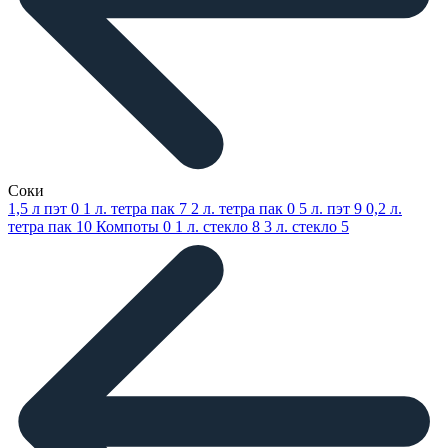
Соки
1,5 л пэт
0
1 л. тетра пак
7
2 л. тетра пак
0
5 л. пэт
9
0,2 л.
тетра пак
10
Компоты
0
1 л. стекло
8
3 л. стекло
5