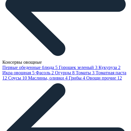
Консервы овощные
Первые обеденные блюда
5
Горошек зеленый
3
Кукуруза
2
Икра овощная
5
Фасоль
2
Огурцы
8
Томаты
3
Томатная паста
12
Соусы
10
Маслины, оливки
4
Грибы
4
Овощи прочие
12