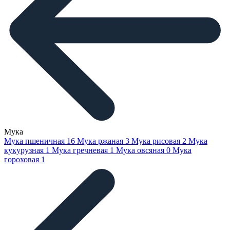
Мука
Мука пшеничная
16
Мука ржаная
3
Мука рисовая
2
Мука
кукурузная
1
Мука гречневая
1
Мука овсяная
0
Мука
гороховая
1