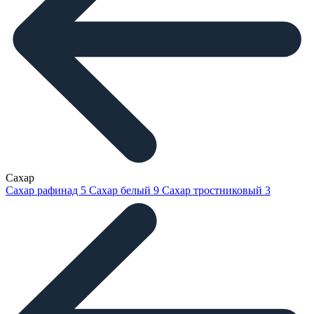
Сахар
Сахар рафинад
5
Сахар белый
9
Сахар тростниковый
3