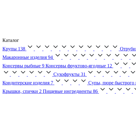
Каталог
Крупы
138
Отруби
Макаронные изделия
94
Консервы рыбные
9
Консервы фруктово-ягодные
12
Сухофрукты
31
Кондитерские изделия
7
Супы, пюре быстрого 
Крышки, спички
2
Пищевые ингредиенты
86