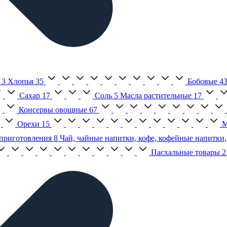
3
Хлопья
35
Бобовые
4
Сахар
17
Соль
5
Масла растительные
17
Консервы овощные
67
Орехи
15
М
приготовления
8
Чай, чайные напитки, кофе, кофейные напитки,
Пасхальные товары