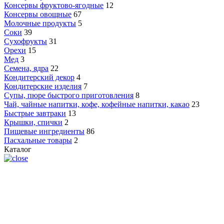
Консервы фруктово-ягодные
12
Консервы овощные
67
Молочные продукты
5
Соки
39
Сухофрукты
31
Орехи
15
Мед
3
Семена, ядра
22
Кондитерский декор
4
Кондитерские изделия
7
Супы, пюре быстрого приготовления
8
Чай, чайные напитки, кофе, кофейные напитки, какао
23
Быстрые завтраки
13
Крышки, спички
2
Пищевые ингредиенты
86
Пасхальные товары
2
Каталог