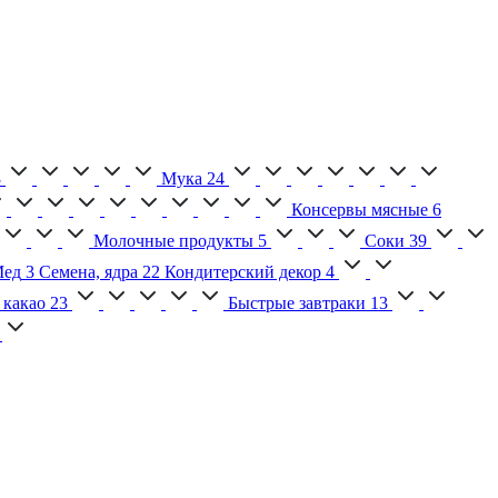
3
Мука
24
Консервы мясные
6
Молочные продукты
5
Соки
39
ед
3
Семена, ядра
22
Кондитерский декор
4
 какао
23
Быстрые завтраки
13
2