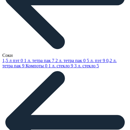
Соки
1,5 л пэт
0
1 л. тетра пак
7
2 л. тетра пак
0
5 л. пэт
9
0,2 л.
тетра пак
9
Компоты
0
1 л. стекло
9
3 л. стекло
5