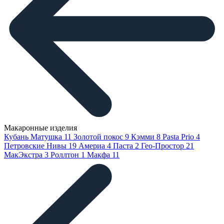
Макаронные изделия
Кубань Матушка
11
Золотой покос
9
Кэмми
8
Pasta Prio
4
Петровские Нивы
19
Америа
4
Паста
2
Гео-Простор
21
МакЭкстра
3
Роллтон
1
Макфа
11