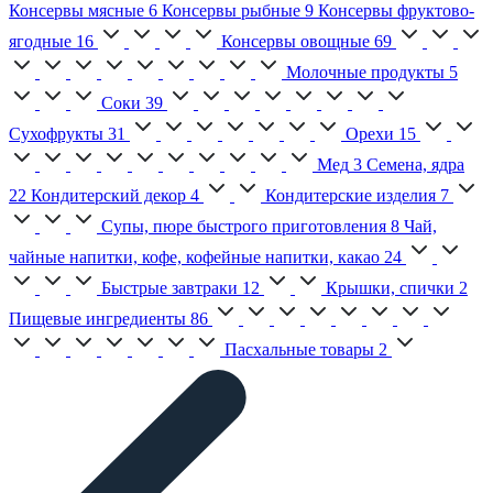
Консервы мясные
6
Консервы рыбные
9
Консервы фруктово-
ягодные
16
Консервы овощные
69
Молочные продукты
5
Соки
39
Сухофрукты
31
Орехи
15
Мед
3
Семена, ядра
22
Кондитерский декор
4
Кондитерские изделия
7
Супы, пюре быстрого приготовления
8
Чай,
чайные напитки, кофе, кофейные напитки, какао
24
Быстрые завтраки
12
Крышки, спички
2
Пищевые ингредиенты
86
Пасхальные товары
2