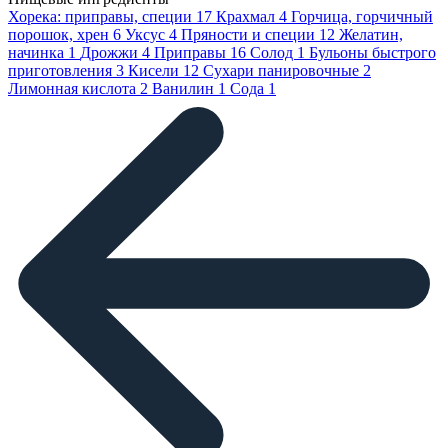
Хорека: приправы, специи
17
Крахмал
4
Горчица, горчичный
порошок, хрен
6
Уксус
4
Пряности и специи
12
Желатин,
начинка
1
Дрожжи
4
Приправы
16
Солод
1
Бульоны быстрого
приготовления
3
Кисели
12
Сухари панировочные
2
Лимонная кислота
2
Ванилин
1
Сода
1