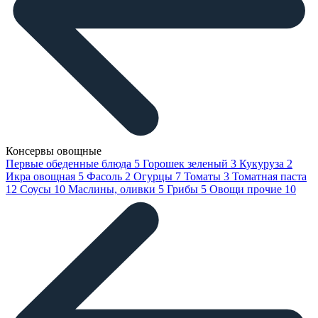
Консервы овощные
Первые обеденные блюда
5
Горошек зеленый
3
Кукуруза
2
Икра овощная
5
Фасоль
2
Огурцы
7
Томаты
3
Томатная паста
12
Соусы
10
Маслины, оливки
5
Грибы
5
Овощи прочие
10