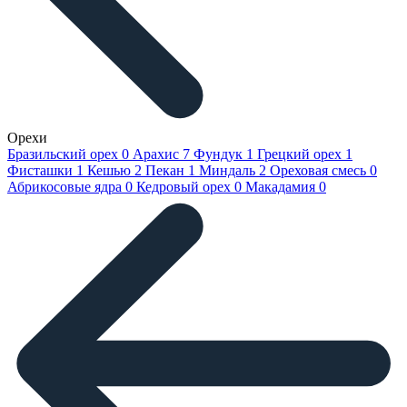
Орехи
Бразильский орех
0
Арахис
7
Фундук
1
Грецкий орех
1
Фисташки
1
Кешью
2
Пекан
1
Миндаль
2
Ореховая смесь
0
Абрикосовые ядра
0
Кедровый орех
0
Макадамия
0