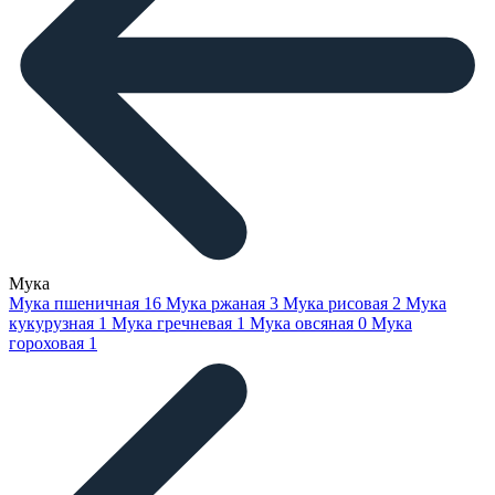
Мука
Мука пшеничная
16
Мука ржаная
3
Мука рисовая
2
Мука
кукурузная
1
Мука гречневая
1
Мука овсяная
0
Мука
гороховая
1