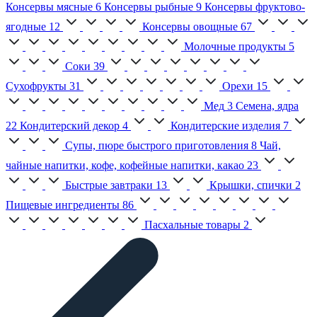
Консервы мясные
6
Консервы рыбные
9
Консервы фруктово-
ягодные
12
Консервы овощные
67
Молочные продукты
5
Соки
39
Сухофрукты
31
Орехи
15
Мед
3
Семена, ядра
22
Кондитерский декор
4
Кондитерские изделия
7
Супы, пюре быстрого приготовления
8
Чай,
чайные напитки, кофе, кофейные напитки, какао
23
Быстрые завтраки
13
Крышки, спички
2
Пищевые ингредиенты
86
Пасхальные товары
2