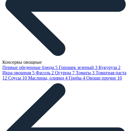
Консервы овощные
Первые обеденные блюда
5
Горошек зеленый
3
Кукуруза
2
Икра овощная
5
Фасоль
2
Огурцы
7
Томаты
3
Томатная паста
12
Соусы
10
Маслины, оливки
4
Грибы
4
Овощи прочие
10