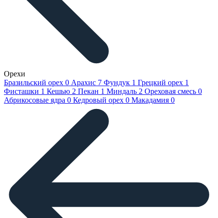
Орехи
Бразильский орех
0
Арахис
7
Фундук
1
Грецкий орех
1
Фисташки
1
Кешью
2
Пекан
1
Миндаль
2
Ореховая смесь
0
Абрикосовые ядра
0
Кедровый орех
0
Макадамия
0