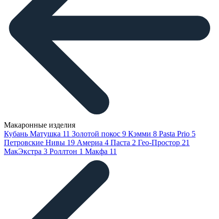
Макаронные изделия
Кубань Матушка
11
Золотой покос
9
Кэмми
8
Pasta Prio
5
Петровские Нивы
19
Америа
4
Паста
2
Гео-Простор
21
МакЭкстра
3
Роллтон
1
Макфа
11