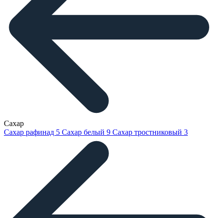
Сахар
Сахар рафинад
5
Сахар белый
9
Сахар тростниковый
3