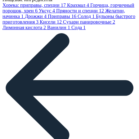
Хорека: приправы, специи
17
Крахмал
4
Горчица, горчичный
порошок, хрен
6
Уксус
4
Пряности и специи
12
Желатин,
начинка
1
Дрожжи
4
Приправы
16
Солод
1
Бульоны быстрого
приготовления
3
Кисели
12
Сухари панировочные
2
Лимонная кислота
2
Ванилин
1
Сода
1