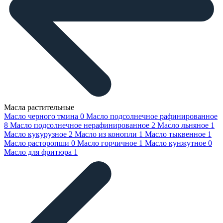
Масла растительные
Масло черного тмина
0
Масло подсолнечное рафинированное
8
Масло подсолнечное нерафинированное
2
Масло льняное
1
Масло кукурузное
2
Масло из конопли
1
Масло тыквенное
1
Масло расторопши
0
Масло горчичное
1
Масло кунжутное
0
Масло для фритюра
1