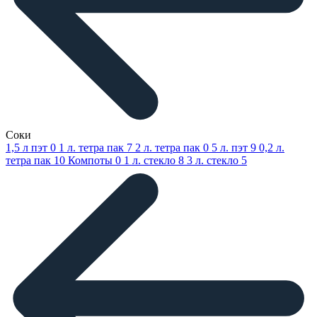
Соки
1,5 л пэт
0
1 л. тетра пак
7
2 л. тетра пак
0
5 л. пэт
9
0,2 л.
тетра пак
10
Компоты
0
1 л. стекло
8
3 л. стекло
5