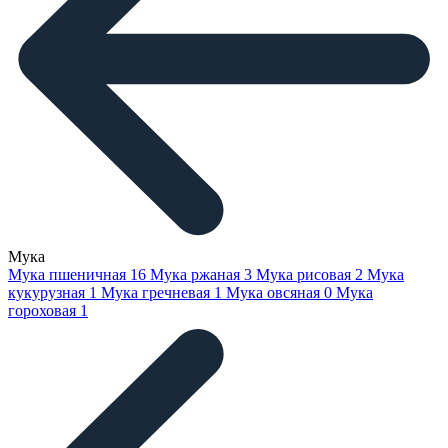
Мука
Мука пшеничная
16
Мука ржаная
3
Мука рисовая
2
Мука
кукурузная
1
Мука гречневая
1
Мука овсяная
0
Мука
гороховая
1