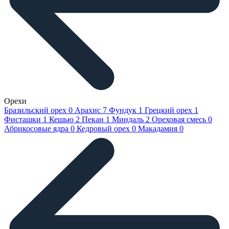
Орехи
Бразильский орех
0
Арахис
7
Фундук
1
Грецкий орех
1
Фисташки
1
Кешью
2
Пекан
1
Миндаль
2
Ореховая смесь
0
Абрикосовые ядра
0
Кедровый орех
0
Макадамия
0