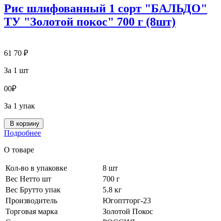
Рис шлифованный 1 сорт "БАЛЬДО"
ТУ "Золотой покос" 700 г (8шт)
61
70
₽
За 1 шт
0
0
₽
За 1 упак
В корзину
Подробнее
О товаре
Кол-во в упаковке
8 шт
Вес Нетто шт
700 г
Вес Брутто упак
5.8 кг
Производитель
Югоптторг-23
Торговая марка
Золотой Покос