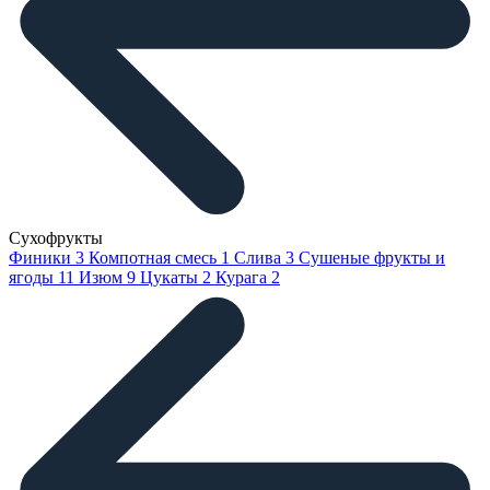
Сухофрукты
Финики
3
Компотная смесь
1
Слива
3
Сушеные фрукты и
ягоды
11
Изюм
9
Цукаты
2
Курага
2