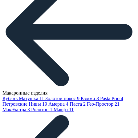
Макаронные изделия
Кубань Матушка
11
Золотой покос
9
Кэмми
8
Pasta Prio
4
Петровские Нивы
19
Америа
4
Паста
2
Гео-Простор
21
МакЭкстра
3
Роллтон
1
Макфа
11