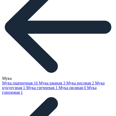
Мука
Мука пшеничная
16
Мука ржаная
3
Мука рисовая
2
Мука
кукурузная
1
Мука гречневая
1
Мука овсяная
0
Мука
гороховая
1