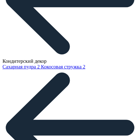
Кондитерский декор
Сахарная пудра
2
Кокосовая стружка
2