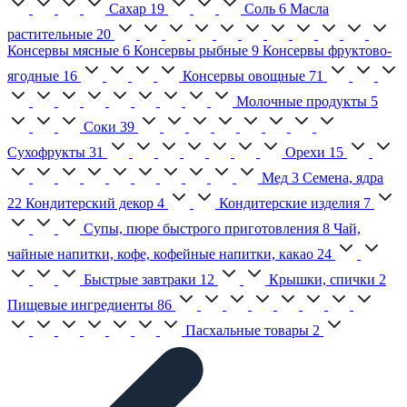
Сахар
19
Соль
6
Масла
растительные
20
Консервы мясные
6
Консервы рыбные
9
Консервы фруктово-
ягодные
16
Консервы овощные
71
Молочные продукты
5
Соки
39
Сухофрукты
31
Орехи
15
Мед
3
Семена, ядра
22
Кондитерский декор
4
Кондитерские изделия
7
Супы, пюре быстрого приготовления
8
Чай,
чайные напитки, кофе, кофейные напитки, какао
24
Быстрые завтраки
12
Крышки, спички
2
Пищевые ингредиенты
86
Пасхальные товары
2