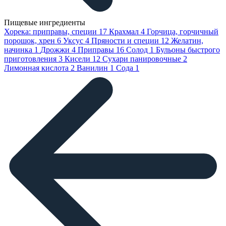
Пищевые ингредиенты
Хорека: приправы, специи
17
Крахмал
4
Горчица, горчичный
порошок, хрен
6
Уксус
4
Пряности и специи
12
Желатин,
начинка
1
Дрожжи
4
Приправы
16
Солод
1
Бульоны быстрого
приготовления
3
Кисели
12
Сухари панировочные
2
Лимонная кислота
2
Ванилин
1
Сода
1