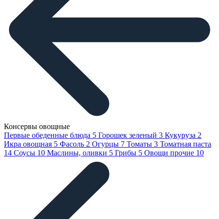
Консервы овощные
Первые обеденные блюда
5
Горошек зеленый
3
Кукуруза
2
Икра овощная
5
Фасоль
2
Огурцы
7
Томаты
3
Томатная паста
14
Соусы
10
Маслины, оливки
5
Грибы
5
Овощи прочие
10