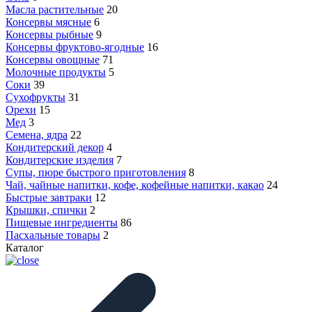
Масла растительные
20
Консервы мясные
6
Консервы рыбные
9
Консервы фруктово-ягодные
16
Консервы овощные
71
Молочные продукты
5
Соки
39
Сухофрукты
31
Орехи
15
Мед
3
Семена, ядра
22
Кондитерский декор
4
Кондитерские изделия
7
Супы, пюре быстрого приготовления
8
Чай, чайные напитки, кофе, кофейные напитки, какао
24
Быстрые завтраки
12
Крышки, спички
2
Пищевые ингредиенты
86
Пасхальные товары
2
Каталог