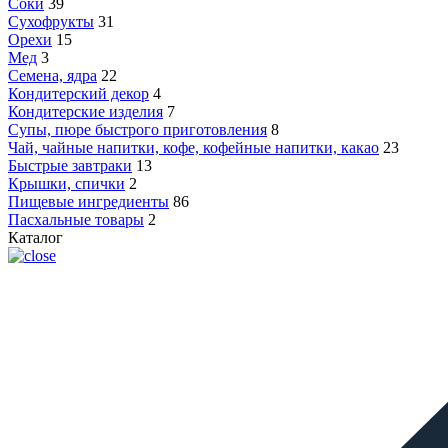
Соки
39
Сухофрукты
31
Орехи
15
Мед
3
Семена, ядра
22
Кондитерский декор
4
Кондитерские изделия
7
Супы, пюре быстрого приготовления
8
Чай, чайные напитки, кофе, кофейные напитки, какао
23
Быстрые завтраки
13
Крышки, спички
2
Пищевые ингредиенты
86
Пасхальные товары
2
Каталог