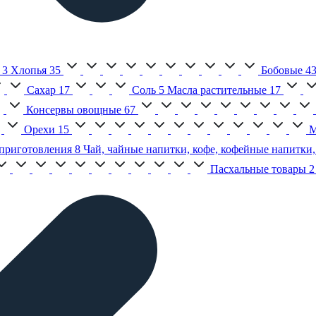
3
Хлопья
35
Бобовые
4
Сахар
17
Соль
5
Масла растительные
17
Консервы овощные
67
Орехи
15
М
приготовления
8
Чай, чайные напитки, кофе, кофейные напитки,
Пасхальные товары