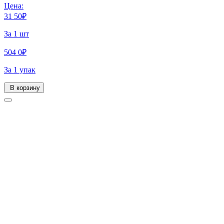
Цена:
31
50
₽
За 1 шт
504
0
₽
За 1 упак
В корзину