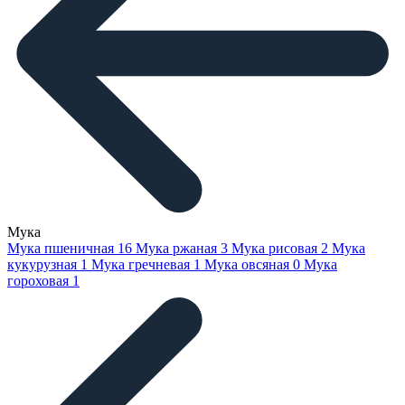
Мука
Мука пшеничная
16
Мука ржаная
3
Мука рисовая
2
Мука
кукурузная
1
Мука гречневая
1
Мука овсяная
0
Мука
гороховая
1