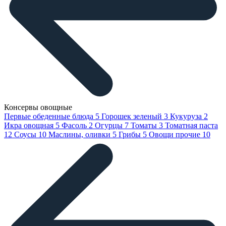
Консервы овощные
Первые обеденные блюда
5
Горошек зеленый
3
Кукуруза
2
Икра овощная
5
Фасоль
2
Огурцы
7
Томаты
3
Томатная паста
12
Соусы
10
Маслины, оливки
5
Грибы
5
Овощи прочие
10