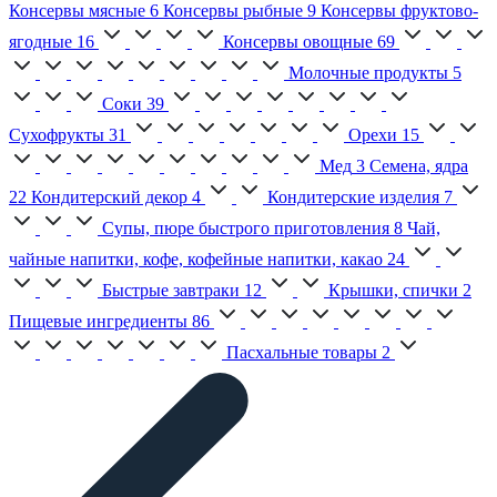
Консервы мясные
6
Консервы рыбные
9
Консервы фруктово-
ягодные
16
Консервы овощные
69
Молочные продукты
5
Соки
39
Сухофрукты
31
Орехи
15
Мед
3
Семена, ядра
22
Кондитерский декор
4
Кондитерские изделия
7
Супы, пюре быстрого приготовления
8
Чай,
чайные напитки, кофе, кофейные напитки, какао
24
Быстрые завтраки
12
Крышки, спички
2
Пищевые ингредиенты
86
Пасхальные товары
2