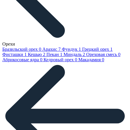
Орехи
Бразильский орех
0
Арахис
7
Фундук
1
Грецкий орех
1
Фисташки
1
Кешью
2
Пекан
1
Миндаль
2
Ореховая смесь
0
Абрикосовые ядра
0
Кедровый орех
0
Макадамия
0