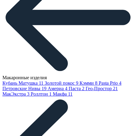
Макаронные изделия
Кубань Матушка
11
Золотой покос
9
Кэмми
8
Pasta Prio
4
Петровские Нивы
19
Америа
4
Паста
2
Гео-Простор
21
МакЭкстра
3
Роллтон
1
Макфа
11