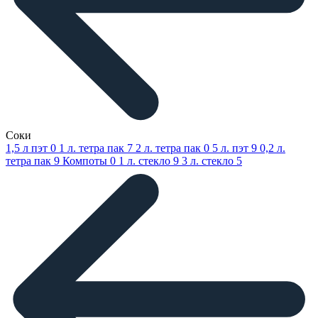
Соки
1,5 л пэт
0
1 л. тетра пак
7
2 л. тетра пак
0
5 л. пэт
9
0,2 л.
тетра пак
9
Компоты
0
1 л. стекло
9
3 л. стекло
5