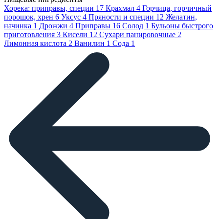
Хорека: приправы, специи
17
Крахмал
4
Горчица, горчичный
порошок, хрен
6
Уксус
4
Пряности и специи
12
Желатин,
начинка
1
Дрожжи
4
Приправы
16
Солод
1
Бульоны быстрого
приготовления
3
Кисели
12
Сухари панировочные
2
Лимонная кислота
2
Ванилин
1
Сода
1