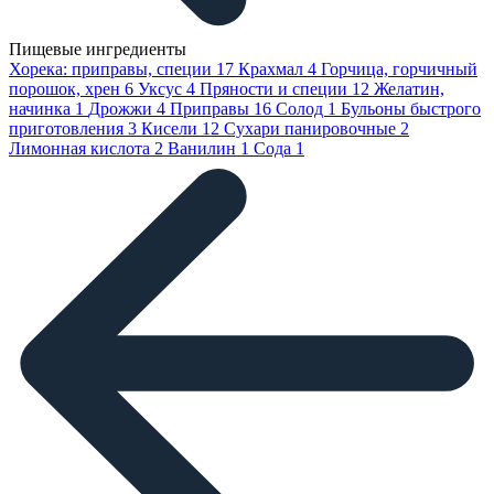
Пищевые ингредиенты
Хорека: приправы, специи
17
Крахмал
4
Горчица, горчичный
порошок, хрен
6
Уксус
4
Пряности и специи
12
Желатин,
начинка
1
Дрожжи
4
Приправы
16
Солод
1
Бульоны быстрого
приготовления
3
Кисели
12
Сухари панировочные
2
Лимонная кислота
2
Ванилин
1
Сода
1