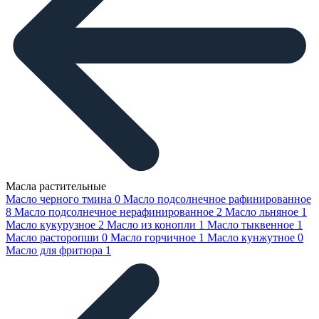
Масла растительные
Масло черного тмина
0
Масло подсолнечное рафинированное
8
Масло подсолнечное нерафинированное
2
Масло льняное
1
Масло кукурузное
2
Масло из конопли
1
Масло тыквенное
1
Масло расторопши
0
Масло горчичное
1
Масло кунжутное
0
Масло для фритюра
1