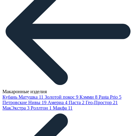
Макаронные изделия
Кубань Матушка
11
Золотой покос
9
Кэмми
8
Pasta Prio
5
Петровские Нивы
19
Америа
4
Паста
2
Гео-Простор
21
МакЭкстра
3
Роллтон
1
Макфа
11