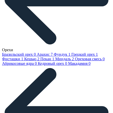
Орехи
Бразильский орех
0
Арахис
7
Фундук
1
Грецкий орех
1
Фисташки
1
Кешью
2
Пекан
1
Миндаль
2
Ореховая смесь
0
Абрикосовые ядра
0
Кедровый орех
0
Макадамия
0