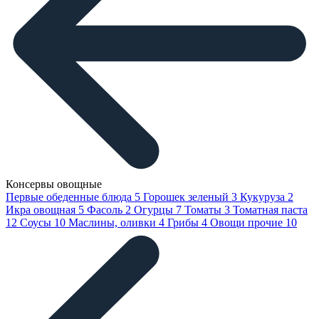
Консервы овощные
Первые обеденные блюда
5
Горошек зеленый
3
Кукуруза
2
Икра овощная
5
Фасоль
2
Огурцы
7
Томаты
3
Томатная паста
12
Соусы
10
Маслины, оливки
4
Грибы
4
Овощи прочие
10