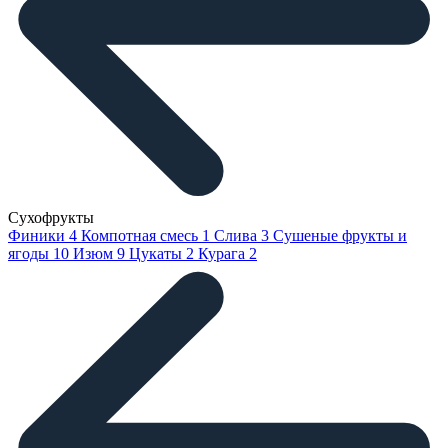
Сухофрукты
Финики
4
Компотная смесь
1
Слива
3
Сушеные фрукты и
ягоды
10
Изюм
9
Цукаты
2
Курага
2