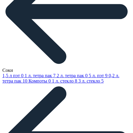
Соки
1,5 л пэт
0
1 л. тетра пак
7
2 л. тетра пак
0
5 л. пэт
9
0,2 л.
тетра пак
10
Компоты
0
1 л. стекло
8
3 л. стекло
5