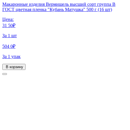
Макаронные изделия Вермишель высший сорт группа В
ГОСТ цветная пленка "Кубань Матушка" 500 г (16 шт)
Цена:
31
50
₽
За 1 шт
504
0
₽
За 1 упак
В корзину