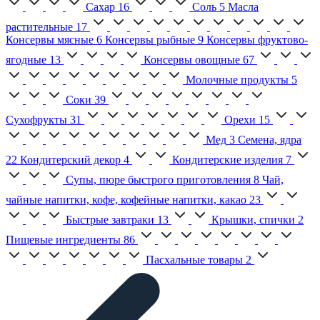
Сахар
16
Соль
5
Масла
растительные
17
Консервы мясные
6
Консервы рыбные
9
Консервы фруктово-
ягодные
13
Консервы овощные
67
Молочные продукты
5
Соки
39
Сухофрукты
31
Орехи
15
Мед
3
Семена, ядра
22
Кондитерский декор
4
Кондитерские изделия
7
Супы, пюре быстрого приготовления
8
Чай,
чайные напитки, кофе, кофейные напитки, какао
23
Быстрые завтраки
13
Крышки, спички
2
Пищевые ингредиенты
86
Пасхальные товары
2