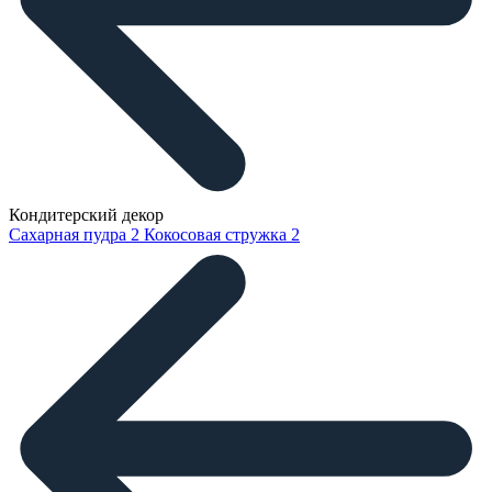
Кондитерский декор
Сахарная пудра
2
Кокосовая стружка
2