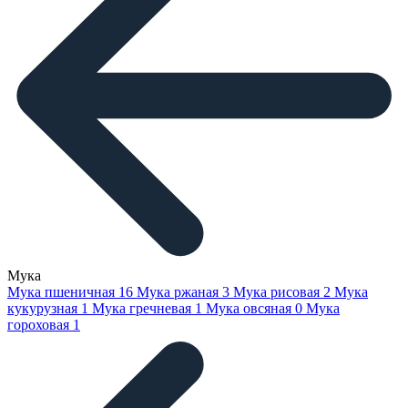
Мука
Мука пшеничная
16
Мука ржаная
3
Мука рисовая
2
Мука
кукурузная
1
Мука гречневая
1
Мука овсяная
0
Мука
гороховая
1