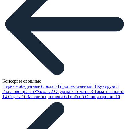
Консервы овощные
Первые обеденные блюда
5
Горошек зеленый
3
Кукуруза
3
Икра овощная
5
Фасоль
2
Огурцы
7
Томаты
3
Томатная паста
14
Соусы
10
Маслины, оливки
6
Грибы
5
Овощи прочие
10