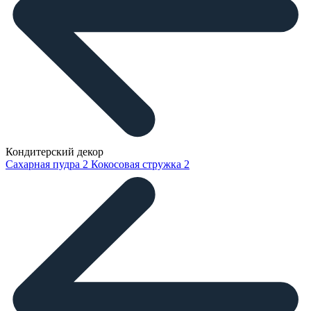
Кондитерский декор
Сахарная пудра
2
Кокосовая стружка
2