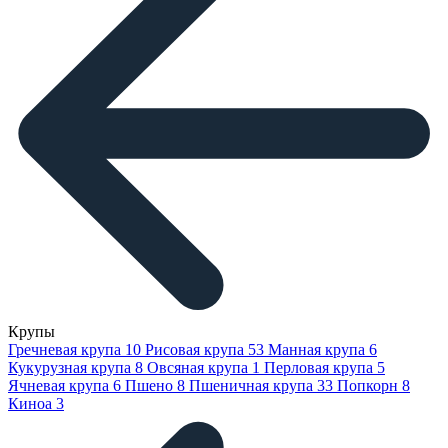
Крупы
Гречневая крупа
10
Рисовая крупа
53
Манная крупа
6
Кукурузная крупа
8
Овсяная крупа
1
Перловая крупа
5
Ячневая крупа
6
Пшено
8
Пшеничная крупа
33
Попкорн
8
Киноа
3