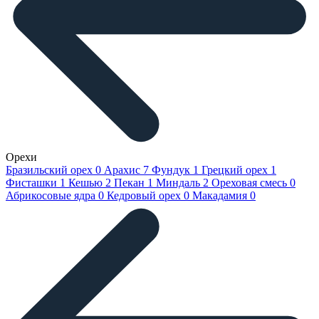
Орехи
Бразильский орех
0
Арахис
7
Фундук
1
Грецкий орех
1
Фисташки
1
Кешью
2
Пекан
1
Миндаль
2
Ореховая смесь
0
Абрикосовые ядра
0
Кедровый орех
0
Макадамия
0