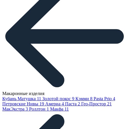
Макаронные изделия
Кубань Матушка
11
Золотой покос
9
Кэмми
8
Pasta Prio
4
Петровские Нивы
19
Америа
4
Паста
2
Гео-Простор
21
МакЭкстра
3
Роллтон
1
Макфа
11