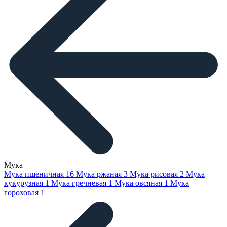
Мука
Мука пшеничная
16
Мука ржаная
3
Мука рисовая
2
Мука
кукурузная
1
Мука гречневая
1
Мука овсяная
1
Мука
гороховая
1