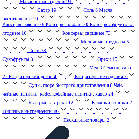
Макаронные изделия
93
Сахар
19
Соль
6
Масла
растительные
19
Консервы мясные
6
Консервы рыбные
9
Консервы фруктово-
ягодные
16
Консервы овощные
73
Молочные продукты
5
Соки
38
Сухофрукты
31
Орехи
15
Мед
3
Семена, ядра
22
Кондитерский декор
4
Кондитерские изделия
7
Супы, пюре быстрого приготовления
8
Чай,
чайные напитки, кофе, кофейные напитки, какао
24
Быстрые завтраки
12
Крышки, спички
2
Пищевые ингредиенты
86
Пасхальные товары
2