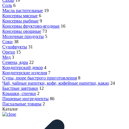
Сахар
19
Соль
6
Масла растительные
19
Консервы мясные
6
Консервы рыбные
9
Консервы фруктово-ягодные
16
Консервы овощные
73
Молочные продукты
5
Соки
38
Сухофрукты
31
Орехи
15
Мед
3
Семена, ядра
22
Кондитерский декор
4
Кондитерские изделия
7
Супы, пюре быстрого приготовления
8
Чай, чайные напитки, кофе, кофейные напитки, какао
24
Быстрые завтраки
12
Крышки, спички
2
Пищевые ингредиенты
86
Пасхальные товары
2
Каталог