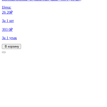
Цена:
26
20
₽
За 1 шт
393
0
₽
За 1 упак
В корзину