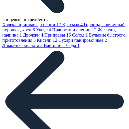
Пищевые ингредиенты
Хорека: приправы, специи
17
Крахмал
4
Горчица, горчичный
порошок, хрен
6
Уксус
4
Пряности и специи
12
Желатин,
начинка
1
Дрожжи
4
Приправы
16
Солод
1
Бульоны быстрого
приготовления
3
Кисели
12
Сухари панировочные
2
Лимонная кислота
2
Ванилин
1
Сода
1