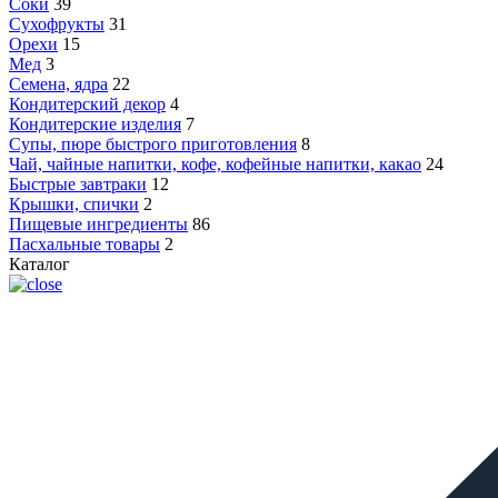
Соки
39
Сухофрукты
31
Орехи
15
Мед
3
Семена, ядра
22
Кондитерский декор
4
Кондитерские изделия
7
Супы, пюре быстрого приготовления
8
Чай, чайные напитки, кофе, кофейные напитки, какао
24
Быстрые завтраки
12
Крышки, спички
2
Пищевые ингредиенты
86
Пасхальные товары
2
Каталог