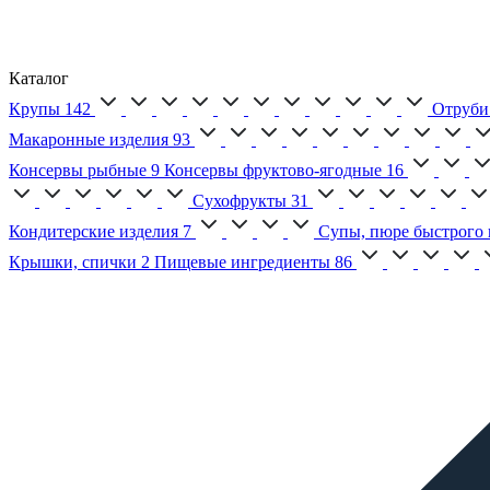
Каталог
Крупы
142
Отруби
Макаронные изделия
93
Консервы рыбные
9
Консервы фруктово-ягодные
16
Сухофрукты
31
Кондитерские изделия
7
Супы, пюре быстрого 
Крышки, спички
2
Пищевые ингредиенты
86