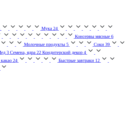
3
Мука
24
Консервы мясные
6
Молочные продукты
5
Соки
39
ед
3
Семена, ядра
22
Кондитерский декор
4
 какао
24
Быстрые завтраки
12
2