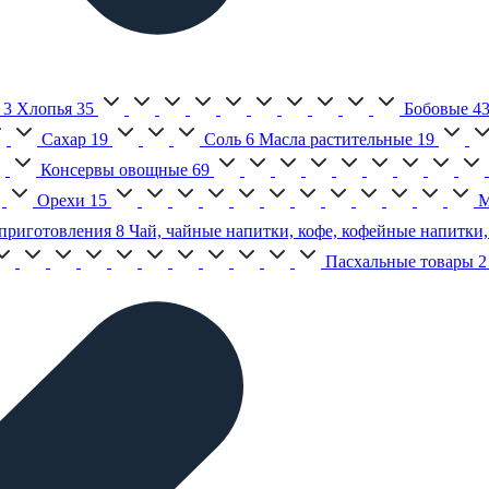
3
Хлопья
35
Бобовые
4
Сахар
19
Соль
6
Масла растительные
19
Консервы овощные
69
Орехи
15
М
приготовления
8
Чай, чайные напитки, кофе, кофейные напитки,
Пасхальные товары