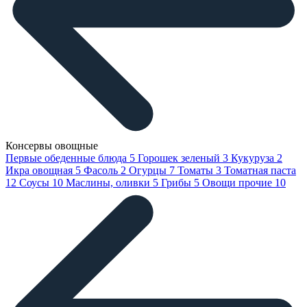
Консервы овощные
Первые обеденные блюда
5
Горошек зеленый
3
Кукуруза
2
Икра овощная
5
Фасоль
2
Огурцы
7
Томаты
3
Томатная паста
12
Соусы
10
Маслины, оливки
5
Грибы
5
Овощи прочие
10