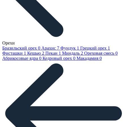
Орехи
Бразильский орех
0
Арахис
7
Фундук
1
Грецкий орех
1
Фисташки
1
Кешью
2
Пекан
1
Миндаль
2
Ореховая смесь
0
Абрикосовые ядра
0
Кедровый орех
0
Макадамия
0