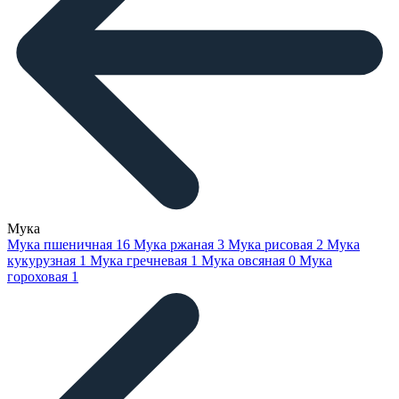
Мука
Мука пшеничная
16
Мука ржаная
3
Мука рисовая
2
Мука
кукурузная
1
Мука гречневая
1
Мука овсяная
0
Мука
гороховая
1