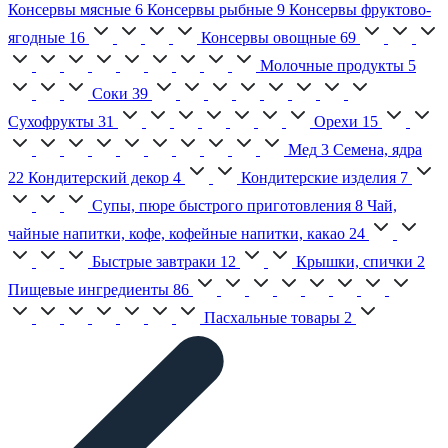
Консервы мясные
6
Консервы рыбные
9
Консервы фруктово-
ягодные
16
Консервы овощные
69
Молочные продукты
5
Соки
39
Сухофрукты
31
Орехи
15
Мед
3
Семена, ядра
22
Кондитерский декор
4
Кондитерские изделия
7
Супы, пюре быстрого приготовления
8
Чай,
чайные напитки, кофе, кофейные напитки, какао
24
Быстрые завтраки
12
Крышки, спички
2
Пищевые ингредиенты
86
Пасхальные товары
2