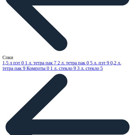
Соки
1,5 л пэт
0
1 л. тетра пак
7
2 л. тетра пак
0
5 л. пэт
9
0,2 л.
тетра пак
9
Компоты
0
1 л. стекло
9
3 л. стекло
5