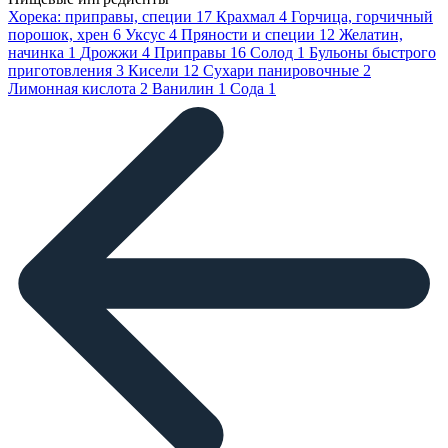
Хорека: приправы, специи
17
Крахмал
4
Горчица, горчичный
порошок, хрен
6
Уксус
4
Пряности и специи
12
Желатин,
начинка
1
Дрожжи
4
Приправы
16
Солод
1
Бульоны быстрого
приготовления
3
Кисели
12
Сухари панировочные
2
Лимонная кислота
2
Ванилин
1
Сода
1