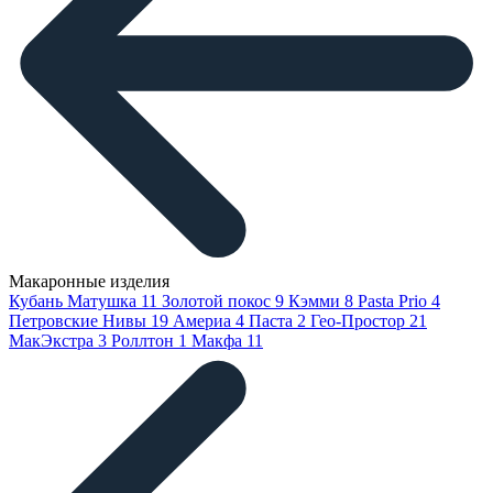
Макаронные изделия
Кубань Матушка
11
Золотой покос
9
Кэмми
8
Pasta Prio
4
Петровские Нивы
19
Америа
4
Паста
2
Гео-Простор
21
МакЭкстра
3
Роллтон
1
Макфа
11