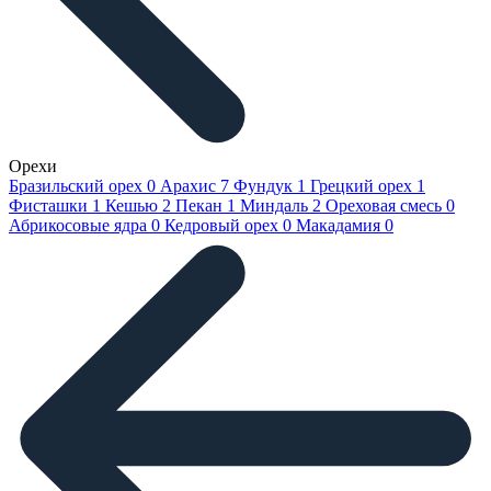
Орехи
Бразильский орех
0
Арахис
7
Фундук
1
Грецкий орех
1
Фисташки
1
Кешью
2
Пекан
1
Миндаль
2
Ореховая смесь
0
Абрикосовые ядра
0
Кедровый орех
0
Макадамия
0