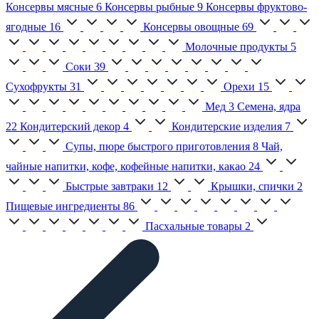
Консервы мясные
6
Консервы рыбные
9
Консервы фруктово-
ягодные
16
Консервы овощные
69
Молочные продукты
5
Соки
39
Сухофрукты
31
Орехи
15
Мед
3
Семена, ядра
22
Кондитерский декор
4
Кондитерские изделия
7
Супы, пюре быстрого приготовления
8
Чай,
чайные напитки, кофе, кофейные напитки, какао
24
Быстрые завтраки
12
Крышки, спички
2
Пищевые ингредиенты
86
Пасхальные товары
2