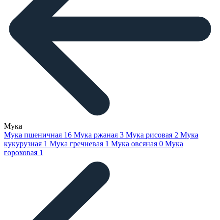
Мука
Мука пшеничная
16
Мука ржаная
3
Мука рисовая
2
Мука
кукурузная
1
Мука гречневая
1
Мука овсяная
0
Мука
гороховая
1