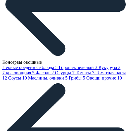
Консервы овощные
Первые обеденные блюда
5
Горошек зеленый
3
Кукуруза
2
Икра овощная
5
Фасоль
2
Огурцы
7
Томаты
3
Томатная паста
12
Соусы
10
Маслины, оливки
5
Грибы
5
Овощи прочие
10