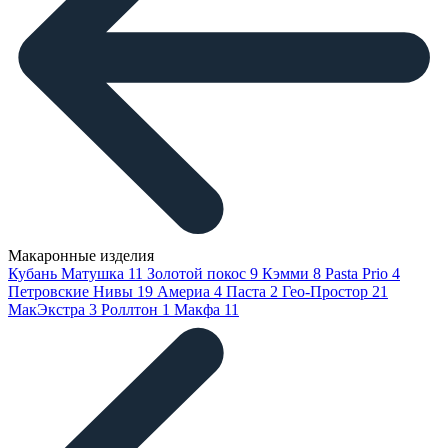
Макаронные изделия
Кубань Матушка
11
Золотой покос
9
Кэмми
8
Pasta Prio
4
Петровские Нивы
19
Америа
4
Паста
2
Гео-Простор
21
МакЭкстра
3
Роллтон
1
Макфа
11