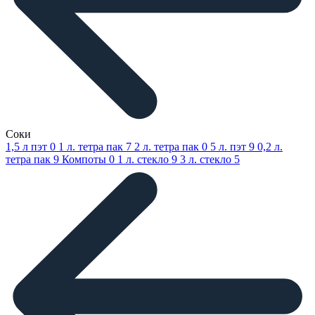
Соки
1,5 л пэт
0
1 л. тетра пак
7
2 л. тетра пак
0
5 л. пэт
9
0,2 л.
тетра пак
9
Компоты
0
1 л. стекло
9
3 л. стекло
5