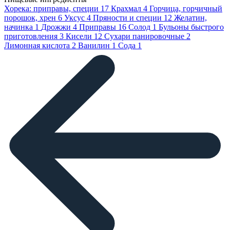
Хорека: приправы, специи
17
Крахмал
4
Горчица, горчичный
порошок, хрен
6
Уксус
4
Пряности и специи
12
Желатин,
начинка
1
Дрожжи
4
Приправы
16
Солод
1
Бульоны быстрого
приготовления
3
Кисели
12
Сухари панировочные
2
Лимонная кислота
2
Ванилин
1
Сода
1