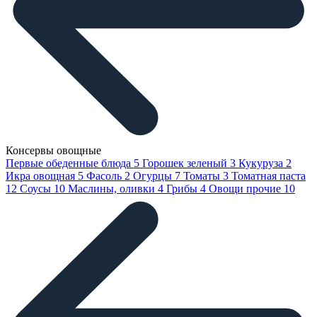
Консервы овощные
Первые обеденные блюда
5
Горошек зеленый
3
Кукуруза
2
Икра овощная
5
Фасоль
2
Огурцы
7
Томаты
3
Томатная паста
12
Соусы
10
Маслины, оливки
4
Грибы
4
Овощи прочие
10