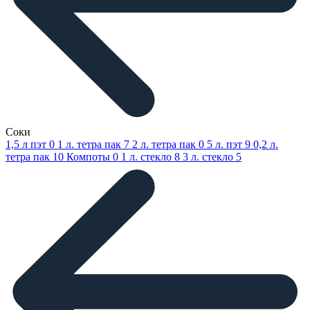
Соки
1,5 л пэт
0
1 л. тетра пак
7
2 л. тетра пак
0
5 л. пэт
9
0,2 л.
тетра пак
10
Компоты
0
1 л. стекло
8
3 л. стекло
5