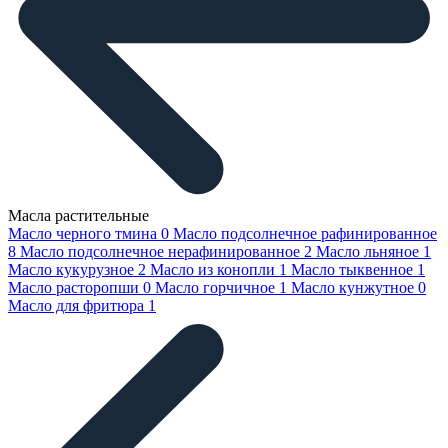
Масла растительные
Масло черного тмина
0
Масло подсолнечное рафинированное
8
Масло подсолнечное нерафинированное
2
Масло льняное
1
Масло кукурузное
2
Масло из конопли
1
Масло тыквенное
1
Масло расторопши
0
Масло горчичное
1
Масло кунжутное
0
Масло для фритюра
1