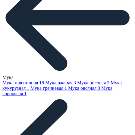
Мука
Мука пшеничная
16
Мука ржаная
3
Мука рисовая
2
Мука
кукурузная
1
Мука гречневая
1
Мука овсяная
0
Мука
гороховая
1