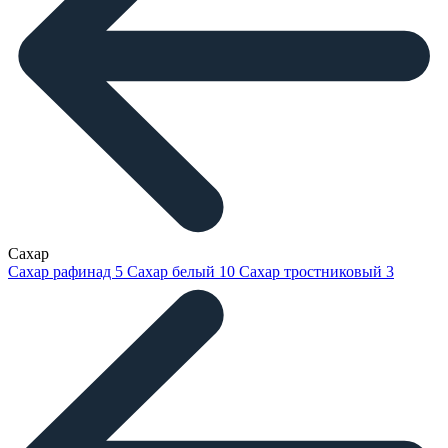
Сахар
Сахар рафинад
5
Сахар белый
10
Сахар тростниковый
3