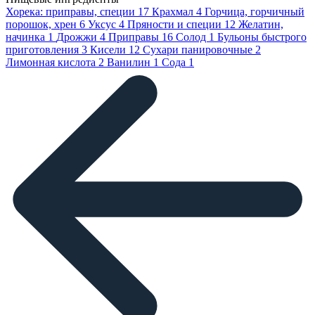
Хорека: приправы, специи
17
Крахмал
4
Горчица, горчичный
порошок, хрен
6
Уксус
4
Пряности и специи
12
Желатин,
начинка
1
Дрожжи
4
Приправы
16
Солод
1
Бульоны быстрого
приготовления
3
Кисели
12
Сухари панировочные
2
Лимонная кислота
2
Ванилин
1
Сода
1