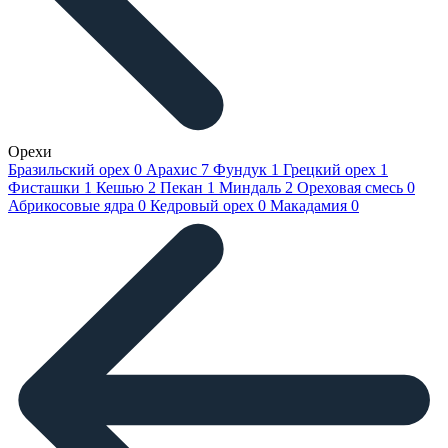
Орехи
Бразильский орех
0
Арахис
7
Фундук
1
Грецкий орех
1
Фисташки
1
Кешью
2
Пекан
1
Миндаль
2
Ореховая смесь
0
Абрикосовые ядра
0
Кедровый орех
0
Макадамия
0