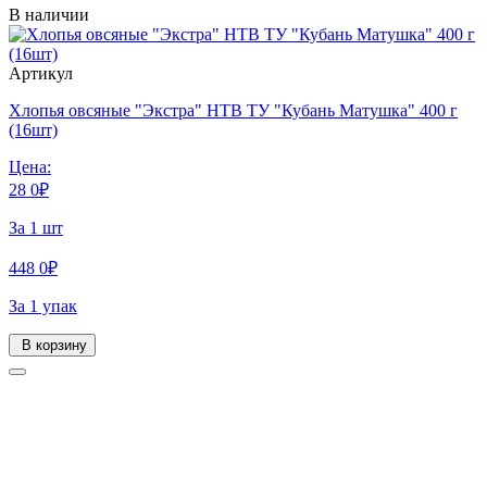
В наличии
Артикул
Хлопья овсяные "Экстра" НТВ ТУ "Кубань Матушка" 400 г
(16шт)
Цена:
28
0
₽
За 1 шт
448
0
₽
За 1 упак
В корзину