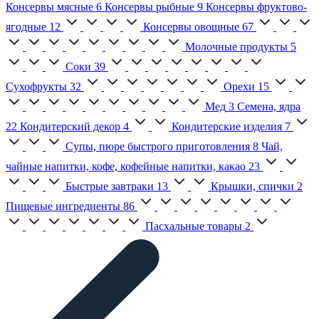
Консервы мясные
6
Консервы рыбные
9
Консервы фруктово-
ягодные
12
Консервы овощные
67
Молочные продукты
5
Соки
39
Сухофрукты
32
Орехи
15
Мед
3
Семена, ядра
22
Кондитерский декор
4
Кондитерские изделия
7
Супы, пюре быстрого приготовления
8
Чай,
чайные напитки, кофе, кофейные напитки, какао
23
Быстрые завтраки
13
Крышки, спички
2
Пищевые ингредиенты
86
Пасхальные товары
2