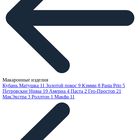
Макаронные изделия
Кубань Матушка
11
Золотой покос
9
Кэмми
8
Pasta Prio
5
Петровские Нивы
19
Америа
4
Паста
2
Гео-Простор
21
МакЭкстра
3
Роллтон
1
Макфа
11