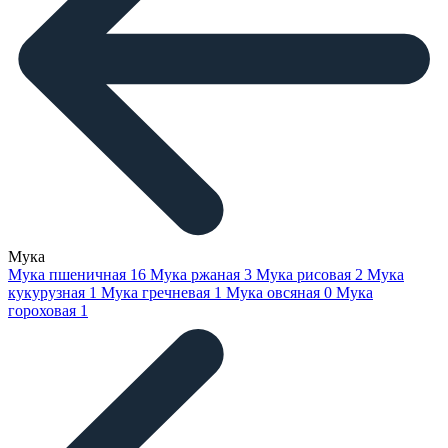
Мука
Мука пшеничная
16
Мука ржаная
3
Мука рисовая
2
Мука
кукурузная
1
Мука гречневая
1
Мука овсяная
0
Мука
гороховая
1