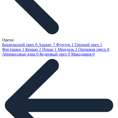
Орехи
Бразильский орех
0
Арахис
7
Фундук
1
Грецкий орех
1
Фисташки
1
Кешью
2
Пекан
1
Миндаль
2
Ореховая смесь
0
Абрикосовые ядра
0
Кедровый орех
0
Макадамия
0