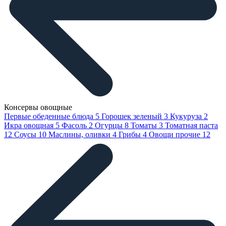
Консервы овощные
Первые обеденные блюда
5
Горошек зеленый
3
Кукуруза
2
Икра овощная
5
Фасоль
2
Огурцы
8
Томаты
3
Томатная паста
12
Соусы
10
Маслины, оливки
4
Грибы
4
Овощи прочие
12