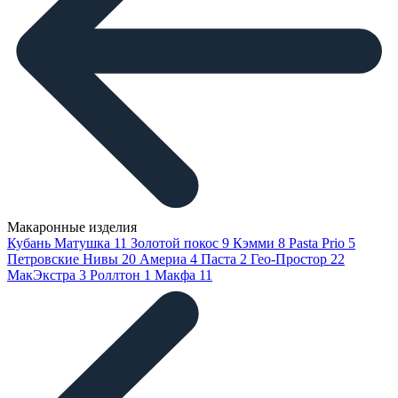
Макаронные изделия
Кубань Матушка
11
Золотой покос
9
Кэмми
8
Pasta Prio
5
Петровские Нивы
20
Америа
4
Паста
2
Гео-Простор
22
МакЭкстра
3
Роллтон
1
Макфа
11