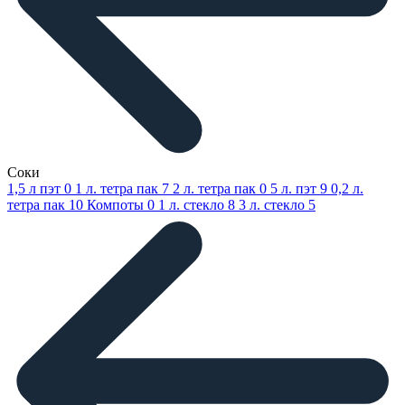
Соки
1,5 л пэт
0
1 л. тетра пак
7
2 л. тетра пак
0
5 л. пэт
9
0,2 л.
тетра пак
10
Компоты
0
1 л. стекло
8
3 л. стекло
5