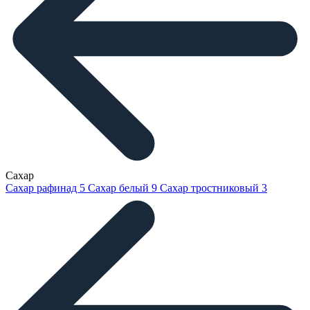
Сахар
Сахар рафинад
5
Сахар белый
9
Сахар тростниковый
3