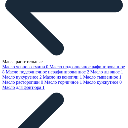
Масла растительные
Масло черного тмина
0
Масло подсолнечное рафинированное
8
Масло подсолнечное нерафинированное
2
Масло льняное
1
Масло кукурузное
2
Масло из конопли
1
Масло тыквенное
1
Масло расторопши
0
Масло горчичное
1
Масло кунжутное
0
Масло для фритюра
1