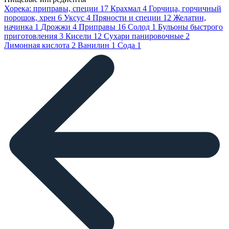
Хорека: приправы, специи
17
Крахмал
4
Горчица, горчичный
порошок, хрен
6
Уксус
4
Пряности и специи
12
Желатин,
начинка
1
Дрожжи
4
Приправы
16
Солод
1
Бульоны быстрого
приготовления
3
Кисели
12
Сухари панировочные
2
Лимонная кислота
2
Ванилин
1
Сода
1