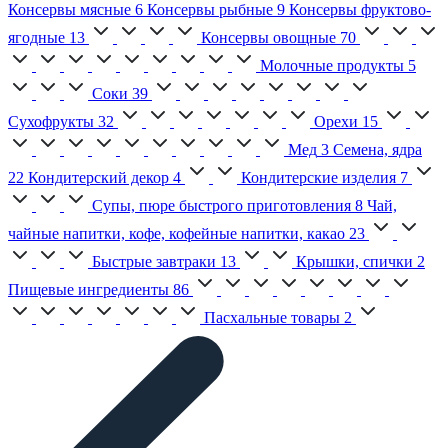
Консервы мясные
6
Консервы рыбные
9
Консервы фруктово-
ягодные
13
Консервы овощные
70
Молочные продукты
5
Соки
39
Сухофрукты
32
Орехи
15
Мед
3
Семена, ядра
22
Кондитерский декор
4
Кондитерские изделия
7
Супы, пюре быстрого приготовления
8
Чай,
чайные напитки, кофе, кофейные напитки, какао
23
Быстрые завтраки
13
Крышки, спички
2
Пищевые ингредиенты
86
Пасхальные товары
2