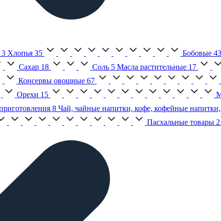
3
Хлопья
35
Бобовые
4
Сахар
18
Соль
5
Масла растительные
17
Консервы овощные
67
Орехи
15
М
приготовления
8
Чай, чайные напитки, кофе, кофейные напитки,
Пасхальные товары