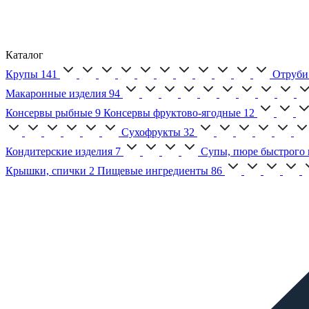
Каталог
Крупы
141
Отруби
Макаронные изделия
94
Консервы рыбные
9
Консервы фруктово-ягодные
12
Сухофрукты
32
Кондитерские изделия
7
Супы, пюре быстрого 
Крышки, спички
2
Пищевые ингредиенты
86