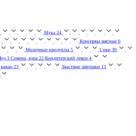
3
Мука
24
Консервы мясные
6
Молочные продукты
5
Соки
39
ед
3
Семена, ядра
22
Кондитерский декор
4
 какао
23
Быстрые завтраки
13
2