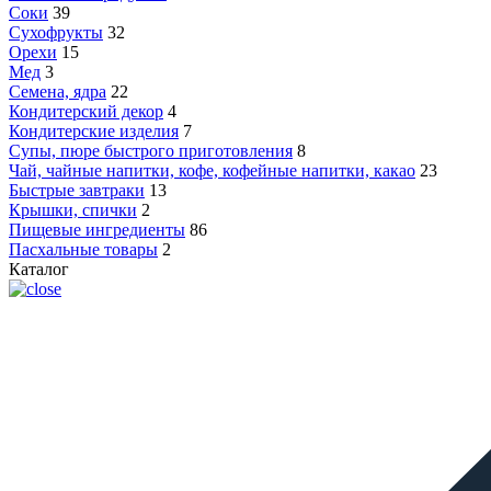
Соки
39
Сухофрукты
32
Орехи
15
Мед
3
Семена, ядра
22
Кондитерский декор
4
Кондитерские изделия
7
Супы, пюре быстрого приготовления
8
Чай, чайные напитки, кофе, кофейные напитки, какао
23
Быстрые завтраки
13
Крышки, спички
2
Пищевые ингредиенты
86
Пасхальные товары
2
Каталог