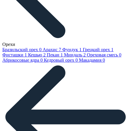
Орехи
Бразильский орех
0
Арахис
7
Фундук
1
Грецкий орех
1
Фисташки
1
Кешью
2
Пекан
1
Миндаль
2
Ореховая смесь
0
Абрикосовые ядра
0
Кедровый орех
0
Макадамия
0