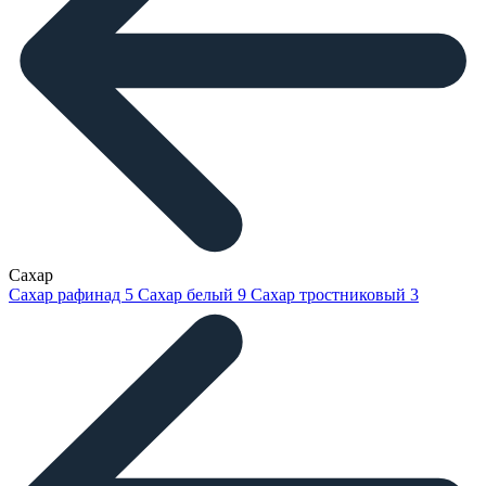
Сахар
Сахар рафинад
5
Сахар белый
9
Сахар тростниковый
3