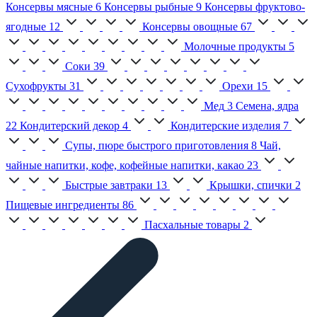
Консервы мясные
6
Консервы рыбные
9
Консервы фруктово-
ягодные
12
Консервы овощные
67
Молочные продукты
5
Соки
39
Сухофрукты
31
Орехи
15
Мед
3
Семена, ядра
22
Кондитерский декор
4
Кондитерские изделия
7
Супы, пюре быстрого приготовления
8
Чай,
чайные напитки, кофе, кофейные напитки, какао
23
Быстрые завтраки
13
Крышки, спички
2
Пищевые ингредиенты
86
Пасхальные товары
2