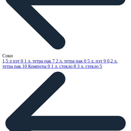
Соки
1,5 л пэт
0
1 л. тетра пак
7
2 л. тетра пак
0
5 л. пэт
9
0,2 л.
тетра пак
10
Компоты
0
1 л. стекло
8
3 л. стекло
5