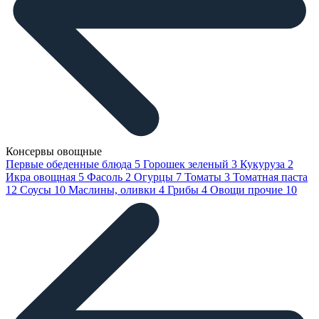
Консервы овощные
Первые обеденные блюда
5
Горошек зеленый
3
Кукуруза
2
Икра овощная
5
Фасоль
2
Огурцы
7
Томаты
3
Томатная паста
12
Соусы
10
Маслины, оливки
4
Грибы
4
Овощи прочие
10