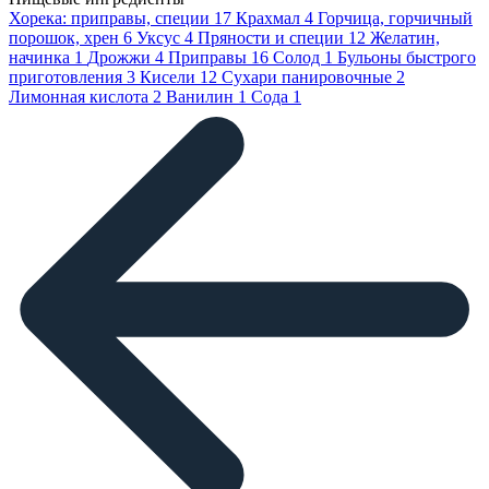
Хорека: приправы, специи
17
Крахмал
4
Горчица, горчичный
порошок, хрен
6
Уксус
4
Пряности и специи
12
Желатин,
начинка
1
Дрожжи
4
Приправы
16
Солод
1
Бульоны быстрого
приготовления
3
Кисели
12
Сухари панировочные
2
Лимонная кислота
2
Ванилин
1
Сода
1