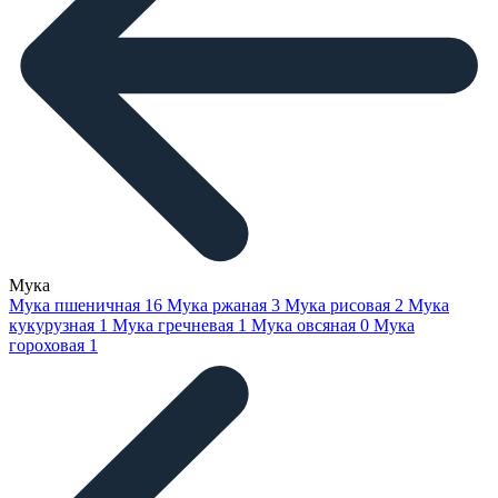
Мука
Мука пшеничная
16
Мука ржаная
3
Мука рисовая
2
Мука
кукурузная
1
Мука гречневая
1
Мука овсяная
0
Мука
гороховая
1