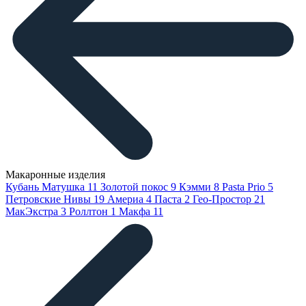
Макаронные изделия
Кубань Матушка
11
Золотой покос
9
Кэмми
8
Pasta Prio
5
Петровские Нивы
19
Америа
4
Паста
2
Гео-Простор
21
МакЭкстра
3
Роллтон
1
Макфа
11