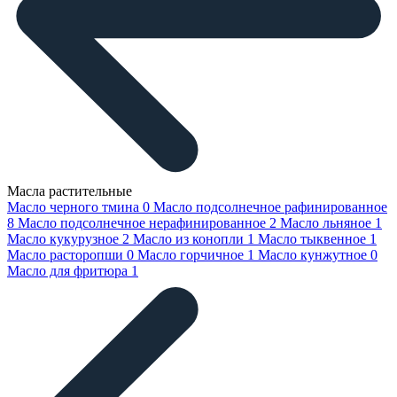
Масла растительные
Масло черного тмина
0
Масло подсолнечное рафинированное
8
Масло подсолнечное нерафинированное
2
Масло льняное
1
Масло кукурузное
2
Масло из конопли
1
Масло тыквенное
1
Масло расторопши
0
Масло горчичное
1
Масло кунжутное
0
Масло для фритюра
1