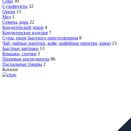
Соки
39
Сухофрукты
32
Орехи
15
Мед
3
Семена, ядра
22
Кондитерский декор
4
Кондитерские изделия
7
Супы, пюре быстрого приготовления
8
Чай, чайные напитки, кофе, кофейные напитки, какао
23
Быстрые завтраки
13
Крышки, спички
2
Пищевые ингредиенты
86
Пасхальные товары
2
Каталог