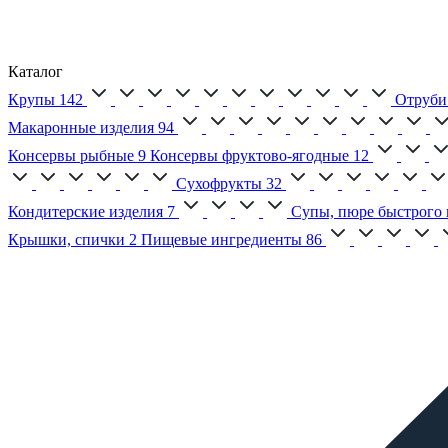
Каталог
Крупы
142
Отруби
Макаронные изделия
94
Консервы рыбные
9
Консервы фруктово-ягодные
12
Сухофрукты
32
Кондитерские изделия
7
Супы, пюре быстрого 
Крышки, спички
2
Пищевые ингредиенты
86