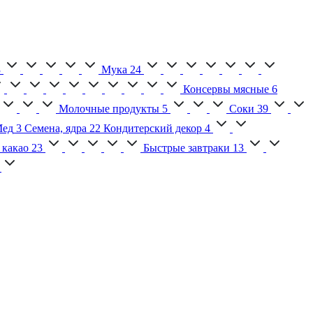
3
Мука
24
Консервы мясные
6
Молочные продукты
5
Соки
39
ед
3
Семена, ядра
22
Кондитерский декор
4
 какао
23
Быстрые завтраки
13
2