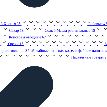
3
Хлопья
35
Бобовые
4
Сахар
18
Соль
5
Масла растительные
18
Консервы овощные
67
Орехи
15
М
приготовления
8
Чай, чайные напитки, кофе, кофейные напитки,
Пасхальные товары