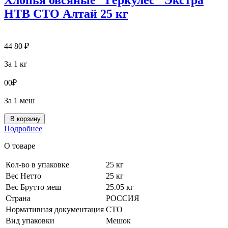
Хлопья овсяные "Геркулес" Экстра
НТВ СТО Алтай 25 кг
44
80
₽
За 1 кг
0
0
₽
За 1 меш
В корзину
Подробнее
О товаре
Кол-во в упаковке
25 кг
Вес Нетто
25 кг
Вес Брутто меш
25.05 кг
Страна
РОССИЯ
Нормативная документация
СТО
Вид упаковки
Мешок