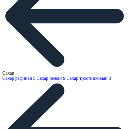
Сахар
Сахар рафинад
5
Сахар белый
9
Сахар тростниковый
3