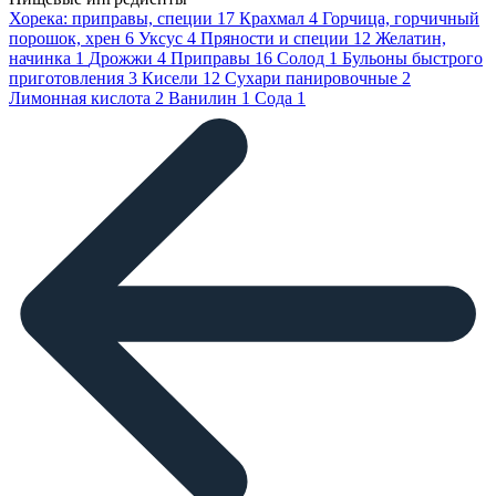
Хорека: приправы, специи
17
Крахмал
4
Горчица, горчичный
порошок, хрен
6
Уксус
4
Пряности и специи
12
Желатин,
начинка
1
Дрожжи
4
Приправы
16
Солод
1
Бульоны быстрого
приготовления
3
Кисели
12
Сухари панировочные
2
Лимонная кислота
2
Ванилин
1
Сода
1