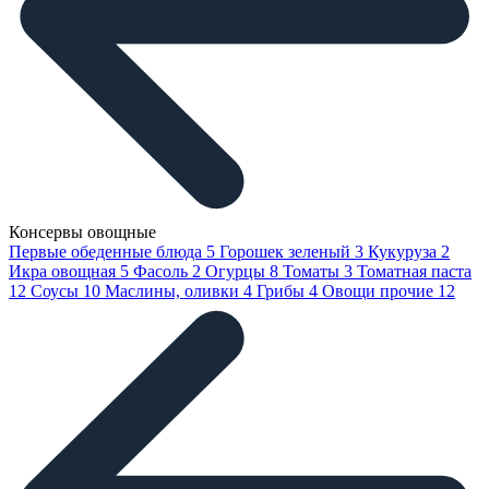
Консервы овощные
Первые обеденные блюда
5
Горошек зеленый
3
Кукуруза
2
Икра овощная
5
Фасоль
2
Огурцы
8
Томаты
3
Томатная паста
12
Соусы
10
Маслины, оливки
4
Грибы
4
Овощи прочие
12