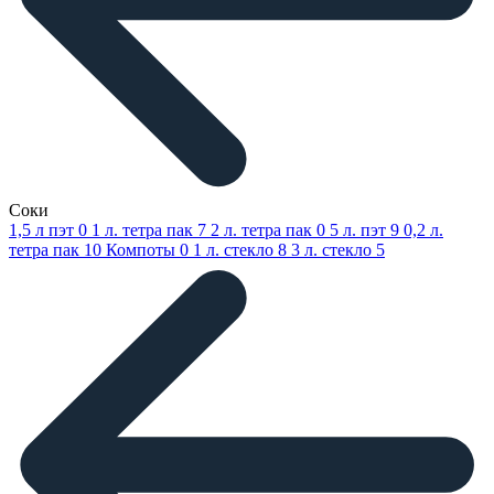
Соки
1,5 л пэт
0
1 л. тетра пак
7
2 л. тетра пак
0
5 л. пэт
9
0,2 л.
тетра пак
10
Компоты
0
1 л. стекло
8
3 л. стекло
5