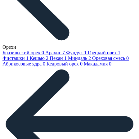
Орехи
Бразильский орех
0
Арахис
7
Фундук
1
Грецкий орех
1
Фисташки
1
Кешью
2
Пекан
1
Миндаль
2
Ореховая смесь
0
Абрикосовые ядра
0
Кедровый орех
0
Макадамия
0