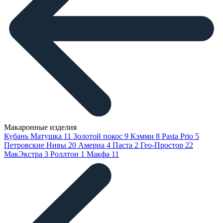
Макаронные изделия
Кубань Матушка
11
Золотой покос
9
Кэмми
8
Pasta Prio
5
Петровские Нивы
20
Америа
4
Паста
2
Гео-Простор
22
МакЭкстра
3
Роллтон
1
Макфа
11