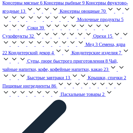
Консервы мясные
6
Консервы рыбные
9
Консервы фруктово-
ягодные
13
Консервы овощные
70
Молочные продукты
5
Соки
39
Сухофрукты
32
Орехи
15
Мед
3
Семена, ядра
22
Кондитерский декор
4
Кондитерские изделия
7
Супы, пюре быстрого приготовления
8
Чай,
чайные напитки, кофе, кофейные напитки, какао
23
Быстрые завтраки
13
Крышки, спички
2
Пищевые ингредиенты
86
Пасхальные товары
2