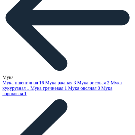
Мука
Мука пшеничная
16
Мука ржаная
3
Мука рисовая
2
Мука
кукурузная
1
Мука гречневая
1
Мука овсяная
0
Мука
гороховая
1