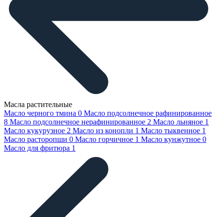
Масла растительные
Масло черного тмина
0
Масло подсолнечное рафинированное
8
Масло подсолнечное нерафинированное
2
Масло льняное
1
Масло кукурузное
2
Масло из конопли
1
Масло тыквенное
1
Масло расторопши
0
Масло горчичное
1
Масло кунжутное
0
Масло для фритюра
1