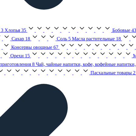
3
Хлопья
35
Бобовые
4
Сахар
18
Соль
5
Масла растительные
18
Консервы овощные
67
Орехи
15
М
приготовления
8
Чай, чайные напитки, кофе, кофейные напитки,
Пасхальные товары