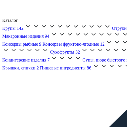
Каталог
Крупы
142
Отруби
Макаронные изделия
94
Консервы рыбные
9
Консервы фруктово-ягодные
12
Сухофрукты
32
Кондитерские изделия
7
Супы, пюре быстрого 
Крышки, спички
2
Пищевые ингредиенты
86