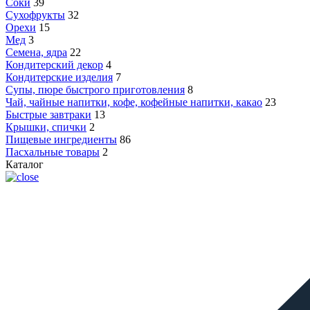
Соки
39
Сухофрукты
32
Орехи
15
Мед
3
Семена, ядра
22
Кондитерский декор
4
Кондитерские изделия
7
Супы, пюре быстрого приготовления
8
Чай, чайные напитки, кофе, кофейные напитки, какао
23
Быстрые завтраки
13
Крышки, спички
2
Пищевые ингредиенты
86
Пасхальные товары
2
Каталог