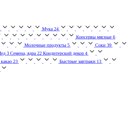
3
Мука
24
Консервы мясные
6
Молочные продукты
5
Соки
39
ед
3
Семена, ядра
22
Кондитерский декор
4
 какао
23
Быстрые завтраки
13
2