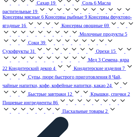
Сахар
19
Соль
6
Масла
растительные
19
Консервы мясные
6
Консервы рыбные
9
Консервы фруктово-
ягодные
16
Консервы овощные
69
Молочные продукты
5
Соки
39
Сухофрукты
31
Орехи
15
Мед
3
Семена, ядра
22
Кондитерский декор
4
Кондитерские изделия
7
Супы, пюре быстрого приготовления
8
Чай,
чайные напитки, кофе, кофейные напитки, какао
24
Быстрые завтраки
12
Крышки, спички
2
Пищевые ингредиенты
86
Пасхальные товары
2