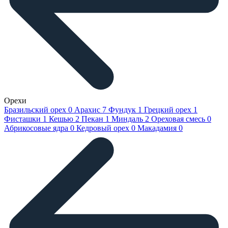
Орехи
Бразильский орех
0
Арахис
7
Фундук
1
Грецкий орех
1
Фисташки
1
Кешью
2
Пекан
1
Миндаль
2
Ореховая смесь
0
Абрикосовые ядра
0
Кедровый орех
0
Макадамия
0