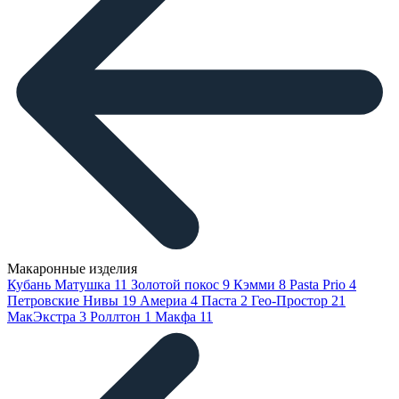
Макаронные изделия
Кубань Матушка
11
Золотой покос
9
Кэмми
8
Pasta Prio
4
Петровские Нивы
19
Америа
4
Паста
2
Гео-Простор
21
МакЭкстра
3
Роллтон
1
Макфа
11