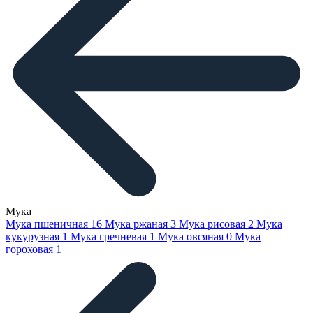
Мука
Мука пшеничная
16
Мука ржаная
3
Мука рисовая
2
Мука
кукурузная
1
Мука гречневая
1
Мука овсяная
0
Мука
гороховая
1