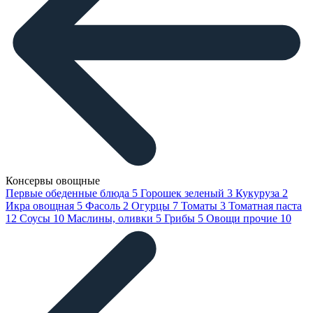
Консервы овощные
Первые обеденные блюда
5
Горошек зеленый
3
Кукуруза
2
Икра овощная
5
Фасоль
2
Огурцы
7
Томаты
3
Томатная паста
12
Соусы
10
Маслины, оливки
5
Грибы
5
Овощи прочие
10