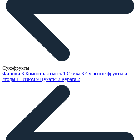
Сухофрукты
Финики
3
Компотная смесь
1
Слива
3
Сушеные фрукты и
ягоды
11
Изюм
9
Цукаты
2
Курага
2