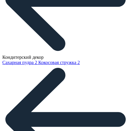
Кондитерский декор
Сахарная пудра
2
Кокосовая стружка
2