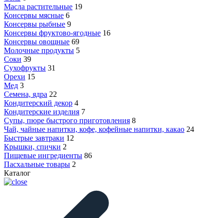
Масла растительные
19
Консервы мясные
6
Консервы рыбные
9
Консервы фруктово-ягодные
16
Консервы овощные
69
Молочные продукты
5
Соки
39
Сухофрукты
31
Орехи
15
Мед
3
Семена, ядра
22
Кондитерский декор
4
Кондитерские изделия
7
Супы, пюре быстрого приготовления
8
Чай, чайные напитки, кофе, кофейные напитки, какао
24
Быстрые завтраки
12
Крышки, спички
2
Пищевые ингредиенты
86
Пасхальные товары
2
Каталог