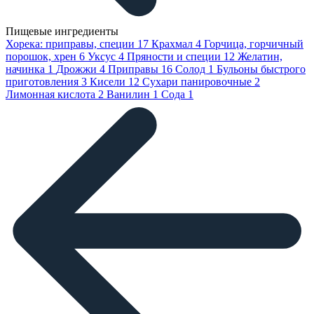
Пищевые ингредиенты
Хорека: приправы, специи
17
Крахмал
4
Горчица, горчичный
порошок, хрен
6
Уксус
4
Пряности и специи
12
Желатин,
начинка
1
Дрожжи
4
Приправы
16
Солод
1
Бульоны быстрого
приготовления
3
Кисели
12
Сухари панировочные
2
Лимонная кислота
2
Ванилин
1
Сода
1