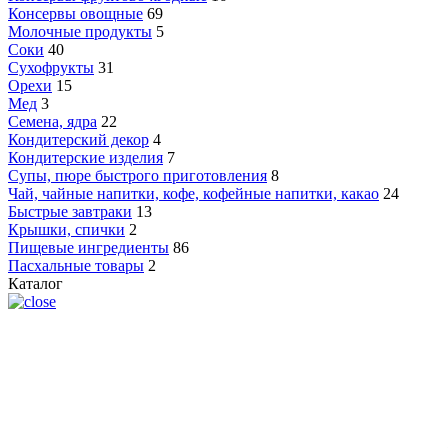
Консервы овощные
69
Молочные продукты
5
Соки
40
Сухофрукты
31
Орехи
15
Мед
3
Семена, ядра
22
Кондитерский декор
4
Кондитерские изделия
7
Супы, пюре быстрого приготовления
8
Чай, чайные напитки, кофе, кофейные напитки, какао
24
Быстрые завтраки
13
Крышки, спички
2
Пищевые ингредиенты
86
Пасхальные товары
2
Каталог