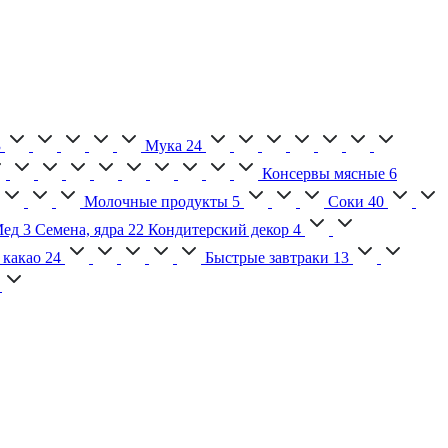
3
Мука
24
Консервы мясные
6
Молочные продукты
5
Соки
40
ед
3
Семена, ядра
22
Кондитерский декор
4
 какао
24
Быстрые завтраки
13
2