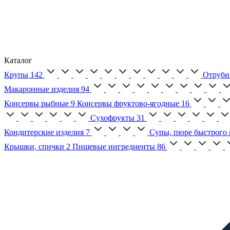
Каталог
Крупы
142
Отруби
Макаронные изделия
94
Консервы рыбные
9
Консервы фруктово-ягодные
16
Сухофрукты
31
Кондитерские изделия
7
Супы, пюре быстрого 
Крышки, спички
2
Пищевые ингредиенты
86