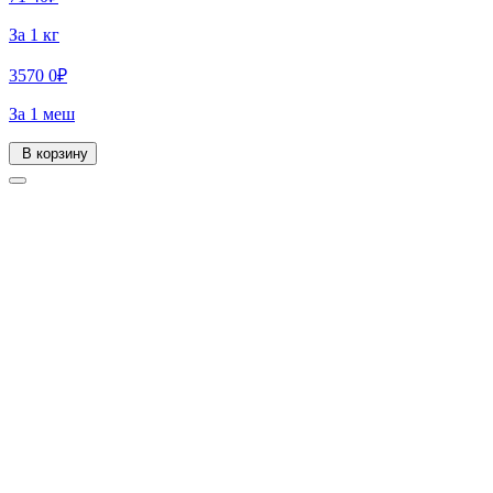
За 1 кг
3570
0
₽
За 1 меш
В корзину