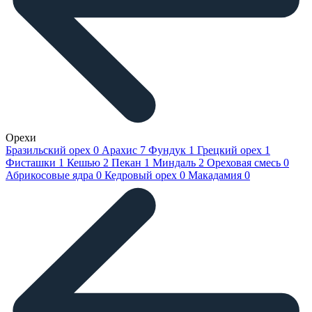
Орехи
Бразильский орех
0
Арахис
7
Фундук
1
Грецкий орех
1
Фисташки
1
Кешью
2
Пекан
1
Миндаль
2
Ореховая смесь
0
Абрикосовые ядра
0
Кедровый орех
0
Макадамия
0