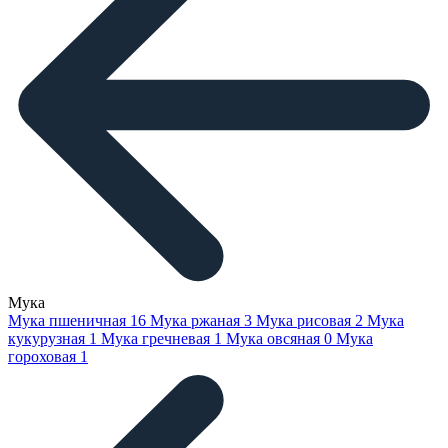
Мука
Мука пшеничная
16
Мука ржаная
3
Мука рисовая
2
Мука
кукурузная
1
Мука гречневая
1
Мука овсяная
0
Мука
гороховая
1