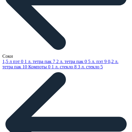
Соки
1,5 л пэт
0
1 л. тетра пак
7
2 л. тетра пак
0
5 л. пэт
9
0,2 л.
тетра пак
10
Компоты
0
1 л. стекло
8
3 л. стекло
5