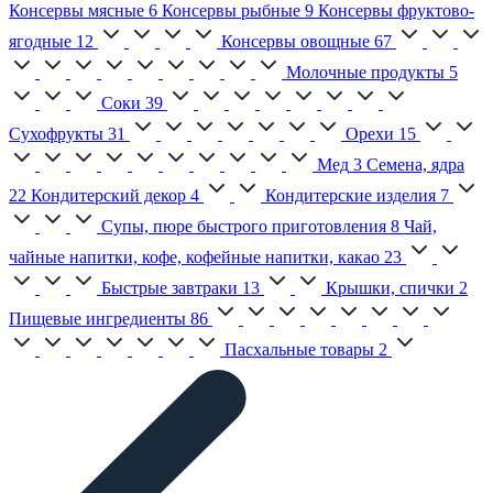
Консервы мясные
6
Консервы рыбные
9
Консервы фруктово-
ягодные
12
Консервы овощные
67
Молочные продукты
5
Соки
39
Сухофрукты
31
Орехи
15
Мед
3
Семена, ядра
22
Кондитерский декор
4
Кондитерские изделия
7
Супы, пюре быстрого приготовления
8
Чай,
чайные напитки, кофе, кофейные напитки, какао
23
Быстрые завтраки
13
Крышки, спички
2
Пищевые ингредиенты
86
Пасхальные товары
2