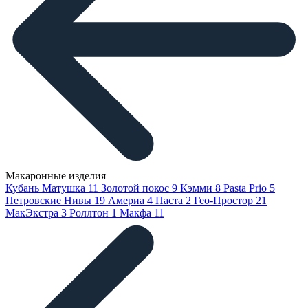
Макаронные изделия
Кубань Матушка
11
Золотой покос
9
Кэмми
8
Pasta Prio
5
Петровские Нивы
19
Америа
4
Паста
2
Гео-Простор
21
МакЭкстра
3
Роллтон
1
Макфа
11