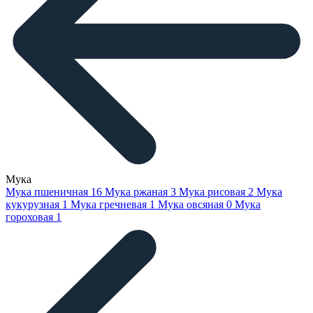
Мука
Мука пшеничная
16
Мука ржаная
3
Мука рисовая
2
Мука
кукурузная
1
Мука гречневая
1
Мука овсяная
0
Мука
гороховая
1