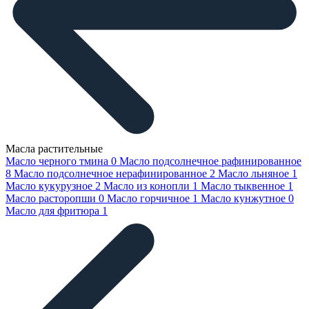
Масла растительные
Масло черного тмина
0
Масло подсолнечное рафинированное
8
Масло подсолнечное нерафинированное
2
Масло льняное
1
Масло кукурузное
2
Масло из конопли
1
Масло тыквенное
1
Масло расторопши
0
Масло горчичное
1
Масло кунжутное
0
Масло для фритюра
1