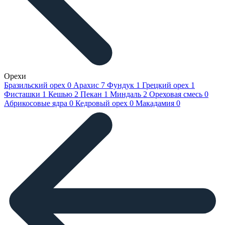
Орехи
Бразильский орех
0
Арахис
7
Фундук
1
Грецкий орех
1
Фисташки
1
Кешью
2
Пекан
1
Миндаль
2
Ореховая смесь
0
Абрикосовые ядра
0
Кедровый орех
0
Макадамия
0