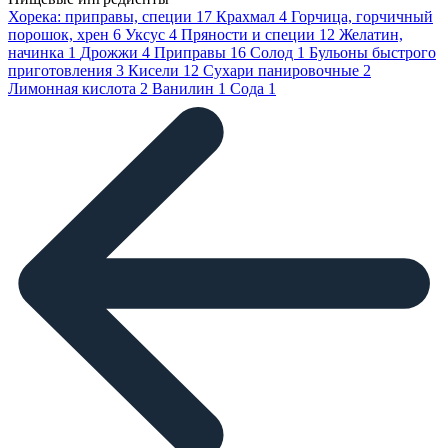
Хорека: приправы, специи
17
Крахмал
4
Горчица, горчичный
порошок, хрен
6
Уксус
4
Пряности и специи
12
Желатин,
начинка
1
Дрожжи
4
Приправы
16
Солод
1
Бульоны быстрого
приготовления
3
Кисели
12
Сухари панировочные
2
Лимонная кислота
2
Ванилин
1
Сода
1