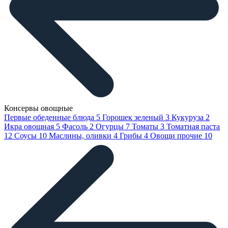
Консервы овощные
Первые обеденные блюда
5
Горошек зеленый
3
Кукуруза
2
Икра овощная
5
Фасоль
2
Огурцы
7
Томаты
3
Томатная паста
12
Соусы
10
Маслины, оливки
4
Грибы
4
Овощи прочие
10