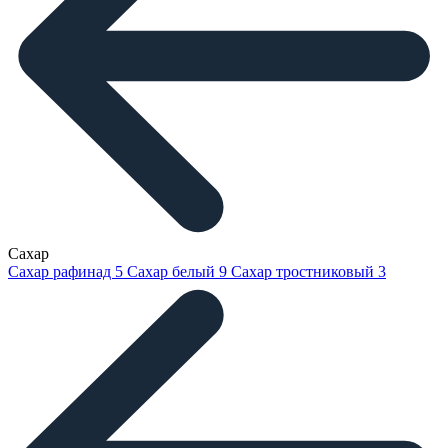
Сахар
Сахар рафинад
5
Сахар белый
9
Сахар тростниковый
3