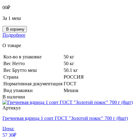
0
0
₽
За 1 меш
В корзину
Подробнее
О товаре
Кол-во в упаковке
50 кг
Вес Нетто
50 кг
Вес Брутто меш
50.1 кг
Страна
РОССИЯ
Нормативная документация
ГОСТ
Вид упаковки
Мешок
В наличии
Артикул
Гречневая ядрица 1 сорт ГОСТ "Золотой покос" 700 г (8шт)
Цена:
57
30
₽