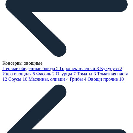
Консервы овощные
Первые обеденные блюда
5
Горошек зеленый
3
Кукуруза
2
Икра овощная
5
Фасоль
2
Огурцы
7
Томаты
3
Томатная паста
12
Соусы
10
Маслины, оливки
4
Грибы
4
Овощи прочие
10