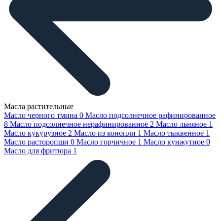
Масла растительные
Масло черного тмина
0
Масло подсолнечное рафинированное
8
Масло подсолнечное нерафинированное
2
Масло льняное
1
Масло кукурузное
2
Масло из конопли
1
Масло тыквенное
1
Масло расторопши
0
Масло горчичное
1
Масло кунжутное
0
Масло для фритюра
1