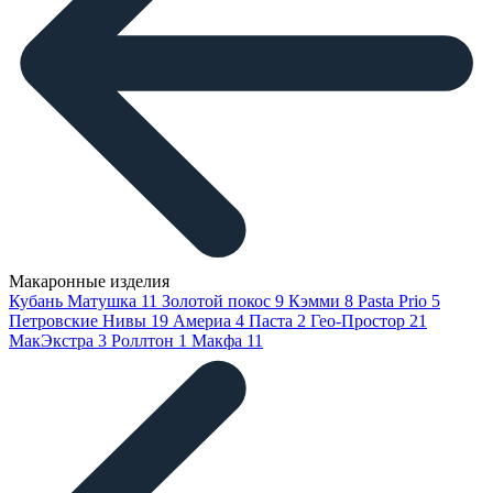
Макаронные изделия
Кубань Матушка
11
Золотой покос
9
Кэмми
8
Pasta Prio
5
Петровские Нивы
19
Америа
4
Паста
2
Гео-Простор
21
МакЭкстра
3
Роллтон
1
Макфа
11