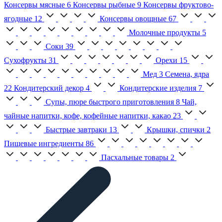
Консервы мясные
6
Консервы рыбные
9
Консервы фруктово-
ягодные
12
Консервы овощные
67
Молочные продукты
5
Соки
39
Сухофрукты
31
Орехи
15
Мед
3
Семена, ядра
22
Кондитерский декор
4
Кондитерские изделия
7
Супы, пюре быстрого приготовления
8
Чай,
чайные напитки, кофе, кофейные напитки, какао
23
Быстрые завтраки
13
Крышки, спички
2
Пищевые ингредиенты
86
Пасхальные товары
2