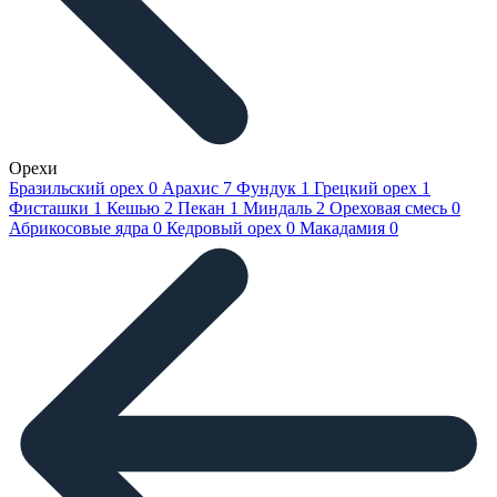
Орехи
Бразильский орех
0
Арахис
7
Фундук
1
Грецкий орех
1
Фисташки
1
Кешью
2
Пекан
1
Миндаль
2
Ореховая смесь
0
Абрикосовые ядра
0
Кедровый орех
0
Макадамия
0