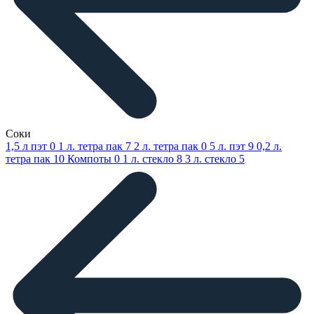
Соки
1,5 л пэт
0
1 л. тетра пак
7
2 л. тетра пак
0
5 л. пэт
9
0,2 л.
тетра пак
10
Компоты
0
1 л. стекло
8
3 л. стекло
5