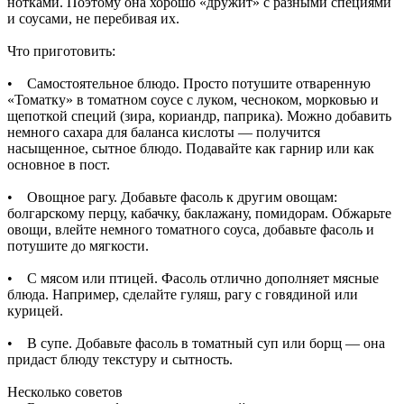
нотками. Поэтому она хорошо «дружит» с разными специями
и соусами, не перебивая их.
Что приготовить:
• Самостоятельное блюдо. Просто потушите отваренную
«Томатку» в томатном соусе с луком, чесноком, морковью и
щепоткой специй (зира, кориандр, паприка). Можно добавить
немного сахара для баланса кислоты — получится
насыщенное, сытное блюдо. Подавайте как гарнир или как
основное в пост.
• Овощное рагу. Добавьте фасоль к другим овощам:
болгарскому перцу, кабачку, баклажану, помидорам. Обжарьте
овощи, влейте немного томатного соуса, добавьте фасоль и
потушите до мягкости.
• С мясом или птицей. Фасоль отлично дополняет мясные
блюда. Например, сделайте гуляш, рагу с говядиной или
курицей.
• В супе. Добавьте фасоль в томатный суп или борщ — она
придаст блюду текстуру и сытность.
Несколько советов