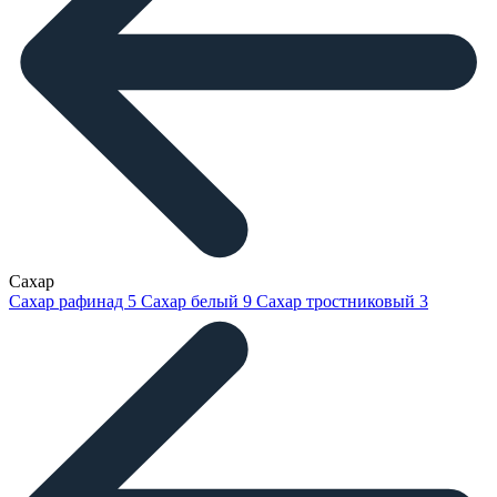
Сахар
Сахар рафинад
5
Сахар белый
9
Сахар тростниковый
3