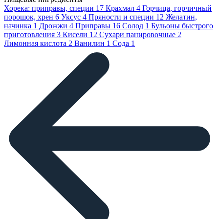
Хорека: приправы, специи
17
Крахмал
4
Горчица, горчичный
порошок, хрен
6
Уксус
4
Пряности и специи
12
Желатин,
начинка
1
Дрожжи
4
Приправы
16
Солод
1
Бульоны быстрого
приготовления
3
Кисели
12
Сухари панировочные
2
Лимонная кислота
2
Ванилин
1
Сода
1