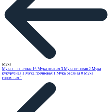
Мука
Мука пшеничная
16
Мука ржаная
3
Мука рисовая
2
Мука
кукурузная
1
Мука гречневая
1
Мука овсяная
0
Мука
гороховая
1